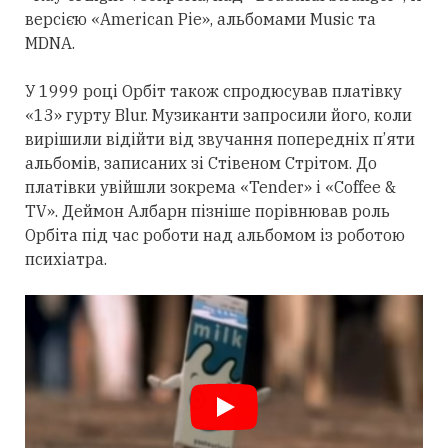
версією «American Pie», альбомами Music та
MDNA.
У 1999 році Орбіт також спродюсував платівку
«13» гурту Blur. Музиканти запросили його, коли
вирішили відійти від звучання попередніх п’яти
альбомів, записаних зі Стівеном Стрітом. До
платівки увійшли зокрема «Tender» і «Coffee &
TV». Деймон Албарн пізніше порівнював роль
Орбіта під час роботи над альбомом із роботою
психіатра.