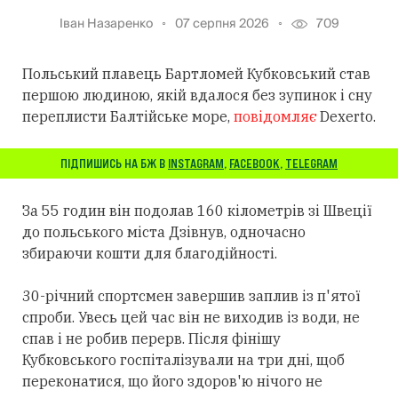
Іван Назаренко
07 серпня 2026
709
Польський плавець Бартломей Кубковський став
першою людиною, якій вдалося без зупинок і сну
переплисти Балтійське море,
повідомляє
Dexerto.
ПІДПИШИСЬ НА БЖ В
INSTAGRAM
,
FACEBOOK
,
TELEGRAM
За 55 годин він подолав 160 кілометрів зі Швеції
до польського міста Дзівнув, одночасно
збираючи кошти для благодійності.
30-річний спортсмен завершив заплив із п'ятої
спроби. Увесь цей час він не виходив із води, не
спав і не робив перерв. Після фінішу
Кубковського госпіталізували на три дні, щоб
переконатися, що його здоров'ю нічого не