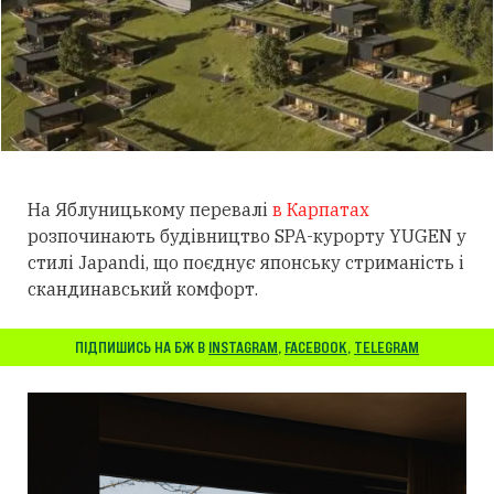
На Яблуницькому перевалі
в Карпатах
розпочинають будівництво SPA-курорту YUGEN у
стилі Japandi, що поєднує японську стриманість і
скандинавський комфорт.
ПІДПИШИСЬ НА БЖ В
INSTAGRAM
,
FACEBOOK
,
TELEGRAM