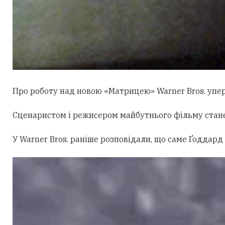
Про роботу над новою «Матрицею» Warner Bros. уперш
Сценаристом і режисером майбутнього фільму стан
У Warner Bros. раніше розповідали, що саме Ґоддард