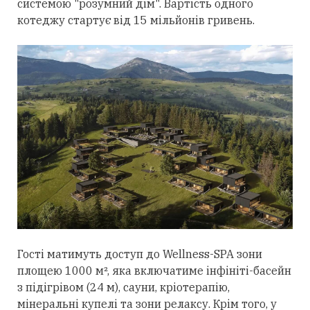
системою "розумний дім". Вартість одного
котеджу стартує від 15 мільйонів гривень.
Гості матимуть доступ до Wellness-SPA зони
площею 1000 м², яка включатиме інфініті-басейн
з підігрівом (24 м), сауни, кріотерапію,
мінеральні купелі та зони релаксу. Крім того, у