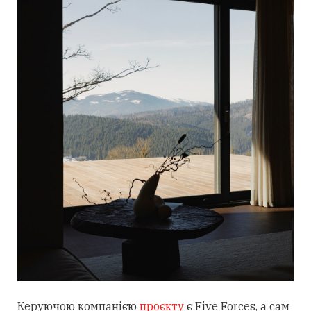
Керуючою компанією
проєкту
є Five Forces, а сам