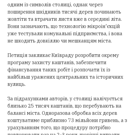
одним із символів столиці, однак через
поширення шкідників тисячі дерев починають
жовтіти та втрачати листя вже в середині літа.
Вони зазначають, що технологію мікроін'єкцій
уже тестували комунальні підприємства, і вона
не шкодить довкіллю чи мешканцям міста.
Петиція закликає Київраду розробити окрему
програму захисту каштанів, забезпечити
фінансування таких робіт і розпочати їх із
найбільш уражених центральних та історичних
вулиць.
За підрахунками авторів, у столиці налічується
близько 25 тисяч каштанів, що перебувають на
балансі міста. Одноразова обробка всіх дерев
коштуватиме приблизно 73 мільйони гривень, а з
урахуванням того, що процедуру потрібно
повторювати раз на 2-3 роки, щорічні витрати