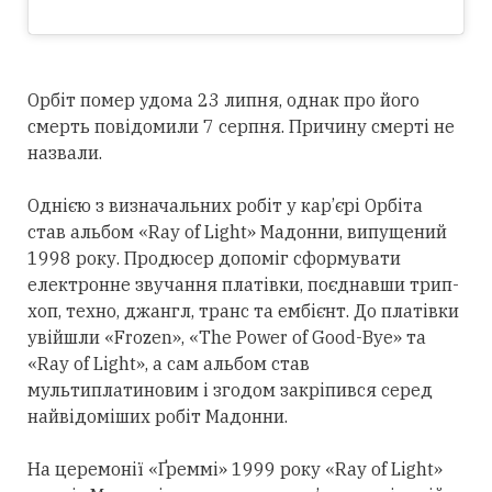
Орбіт помер удома 23 липня, однак про його
смерть повідомили 7 серпня. Причину смерті не
назвали.
Однією з визначальних робіт у кар’єрі Орбіта
став альбом «Ray of Light» Мадонни, випущений
1998 року. Продюсер допоміг сформувати
електронне звучання платівки, поєднавши трип-
хоп, техно, джангл, транс та ембієнт. До платівки
увійшли «Frozen», «The Power of Good-Bye» та
«Ray of Light», а сам альбом став
мультиплатиновим і згодом закріпився
серед
найвідоміших робіт Мадонни.
На церемонії «Ґреммі» 1999 року «Ray of Light»