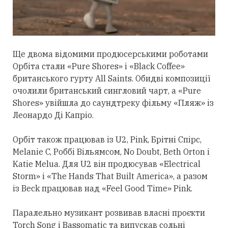
Ще двома відомими продюсерськими роботами
Орбіта
стали
«Pure Shores» і «Black Coffee»
британського гурту All Saints. Обидві композиції
очолили британський сингловий чарт, а «Pure
Shores» увійшла до саундтреку фільму «Пляж» із
Леонардо Ді Капріо.
Орбіт також працював із U2, Pink, Брітні Спірс,
Melanie C, Роббі Вільямсом, No Doubt, Beth Orton і
Katie Melua. Для U2 він продюсував «Electrical
Storm» і «The Hands That Built America», а разом
із Beck працював над «Feel Good Time» Pink.
Паралельно музикант розвивав власні проєкти
Torch Song і Bassomatic та випускав сольні