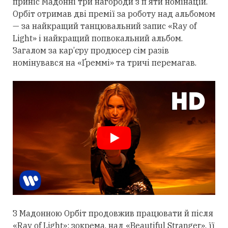
приніс Мадонні
три
нагороди з п’яти номінацій.
Орбіт
отримав
дві премії за роботу над альбомом
— за найкращий танцювальний запис «Ray of
Light» і найкращий попвокальний альбом.
Загалом за кар’єру продюсер сім разів
номінувався на «Ґреммі» та тричі перемагав.
З Мадонною Орбіт
продовжив
працювати й після
«Ray of Light»: зокрема, над «Beautiful Stranger», її