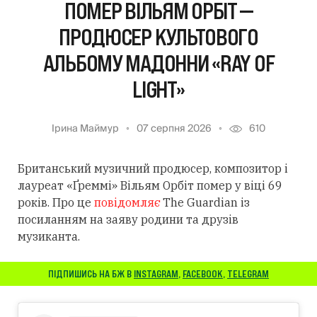
ПОМЕР ВІЛЬЯМ ОРБІТ —
ПРОДЮСЕР КУЛЬТОВОГО
АЛЬБОМУ МАДОННИ «RAY OF
LIGHT»
Ірина Маймур
07 серпня 2026
610
Британський музичний продюсер, композитор і
лауреат «Ґреммі» Вільям Орбіт помер у віці 69
років. Про це
повідомляє
The Guardian із
посиланням
на заяву родини та друзів
музиканта.
ПІДПИШИСЬ НА БЖ В
INSTAGRAM
,
FACEBOOK
,
TELEGRAM