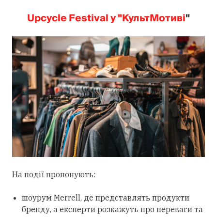
Upcycle Festival у "КультМотиві
"
На події пропонують:
шоурум Merrell, де представлять продукти
бренду, а експерти розкажуть про переваги та