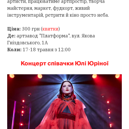
артисти, працюватиме артпростір, творча
майстерня, маркет, фудкорт, живий
інструментарій, ретрити й кіно просто неба.
Ціна:
300 грн (
квитки
)
Де:
артзавод "Платформа", вул. Якова
Гніздовського, 1А
Коли:
17-18 травня з 12:00
Концерт співачки Юлі Юріної