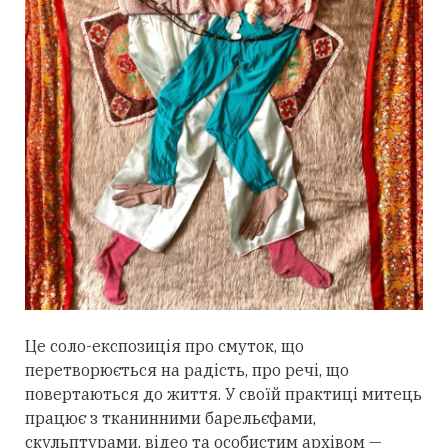
Це соло-експозиція про смуток, що
перетворюється на радість, про речі, що
повертаються до життя. У своїй практиці митець
працює з тканинними барельєфами,
скульптурами, відео та особистим архівом —