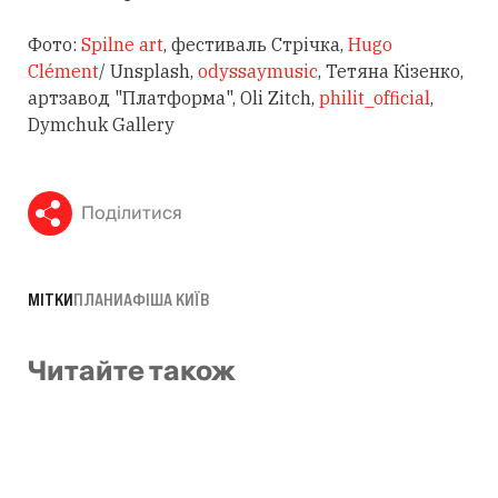
Фото:
Spilne art
, фестиваль Стрічка,
Hugo
Clément
/ Unsplash,
odyssaymusic
, Тетяна Кізенко,
артзавод "Платформа", Oli Zitch,
philit_official
,
Dymchuk Gallery
Поділитися
МІТКИ
ПЛАНИ
АФІША КИЇВ
Читайте також