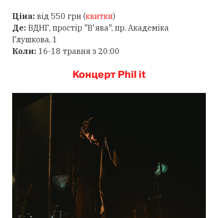
Ціна:
від 550 грн (
квитки
)
Де:
ВДНГ, простір "В'ява", пр. Академіка
Глушкова, 1
Коли:
16-18 травня з 20:00
Концерт Phil it