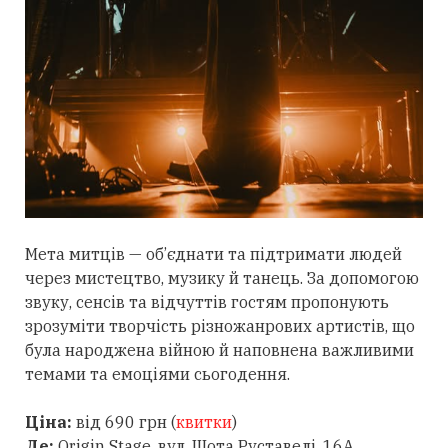
Мета митців — об’єднати та підтримати людей
через мистецтво, музику й танець. За допомогою
звуку, сенсів та відчуттів гостям пропонують
зрозуміти творчість різножанрових артистів, що
була народжена війною й наповнена важливими
темами та емоціями сьогодення.
Ціна:
від 690 грн (
квитки
)
Де:
Origin Stage, вул. Шота Руставелі, 16А