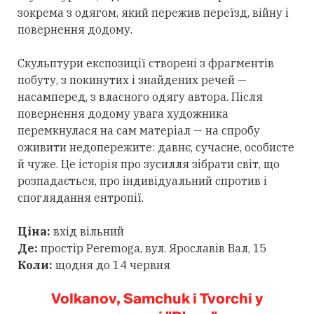
зокрема з одягом, який пережив переїзд, війну і
повернення додому.
Скульптури експозиції створені з фрагментів
побуту, з покинутих і знайдених речей —
насамперед, з власного одягу автора. Після
повернення додому увага художника
перемкнулася на сам матеріал — на спробу
оживити недопережите: давнє, сучасне, особисте
й чуже. Це історія про зусилля зібрати світ, що
розпадається, про індивідуальний спротив і
споглядання ентропії.
Ціна:
вхід вільний
Де:
простір Peremoga, вул. Ярославів Вал, 15
Коли:
щодня до 14 червня
Volkanov, Samchuk і Tvorchi у