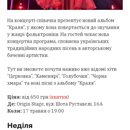
На концерті співачка презентує новий альбом
“Краля”, у якому вона повертається до звучання
у жанрі фольктроніки. На гостей чекає нова
концертна програма, сповнена українських
традиційних народних пісень в авторському
баченні артистки.
Тут ви зможете почути наживо вже відомі хіти
“Церковка”, “Каменярі”, “Голубочки”, “Чорна
хмара” та нові пісні з альбому “Краля”.
Ціна:
від 650 грн
(квитки
)
Де:
Origin Stage, вул. Шота Руставелі, 16А
Коли:
17 травня о 19:00
Неділя