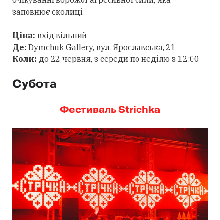
очікуванні ворожої агресивної сили, яка
заповнює околиці.
Ціна:
вхід вільний
Де:
Dymchuk Gallery, вул. Ярославська, 21
Коли:
до 22 червня, з середи по неділю з 12:00
Субота
Фестиваль Strichka