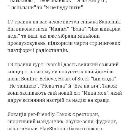
"Намалюю", "Тебе знайшов", "Я на жигулі",
"Тюльпани" та "Я не буду пити".
17 травня на вас чекає виступ співака Samchuk.
Він виконає пісні "Мадам", "Вона", "Яка шикарна
леді" та інші, які вже зібрали мільйони
прослуховувань, підкорили чарти стрімінгових
платформ і радіостанцій.
18 травня гурт Tvorchi дасть великий сольний
концерт, на якому ви почуєте їх найвідоміші
пісні: Bonfire, Believe, Heart of Steel, "Іди сюда",
"Не танцюю", "Мова тіла" й "Віч-на-віч". Також
вони заспівають свій новий хіт "Мила моя", який
дарує весняний настрій та надію на краще.
Локація pet-friendly. Також є ресторан,
спортивний майданчик, лаунж-зони, фудкорт,
зона гамаків, PlayStation і багато іншого.