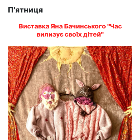
П'ятниця
Виставка Яна Бачинського "Час
вилизує своїх дітей"