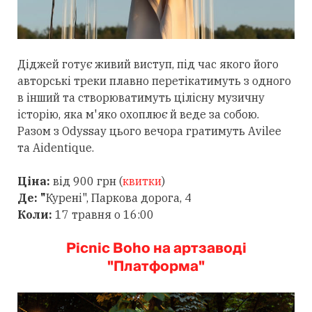
Діджей готує живий виступ, під час якого його
авторські треки плавно перетікатимуть з одного
в інший та створюватимуть цілісну музичну
історію, яка м'яко охоплює й веде за собою.
Разом з Odyssay цього вечора гратимуть Avilee
та Aidentique.
Ціна:
від 900 грн (
квитки
)
Де: "
Курені", Паркова дорога, 4
Коли:
17 травня о 16:00
Picnic Boho на артзаводі
"Платформа"