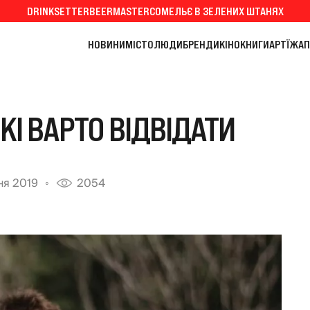
DRINKSETTER
BEERMASTER
СОМЕЛЬЄ В ЗЕЛЕНИХ ШТАНЯХ
НОВИНИ
МІСТО
ЛЮДИ
БРЕНДИ
КІНО
КНИГИ
АРТ
ЇЖА
П
КІ ВАРТО ВІДВІДАТИ
ня 2019
2054