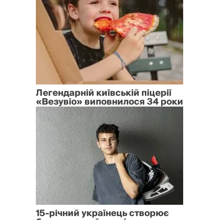
Легендарній київській піцерії
«Везувіо» виповнилося 34 роки
15-річний українець створює