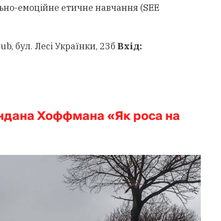
ально-емоційне етичне навчання (SEE
ub, бул. Лесі Українки, 23б
Вхід:
ндана Хоффмана «Як роса на