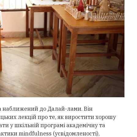
a наближений до Далай-лами. Він
цьких лекцій про те, як виростити хорошу
ати у шкільній програмі академічну та
актики mindfulness (усвідомленості),