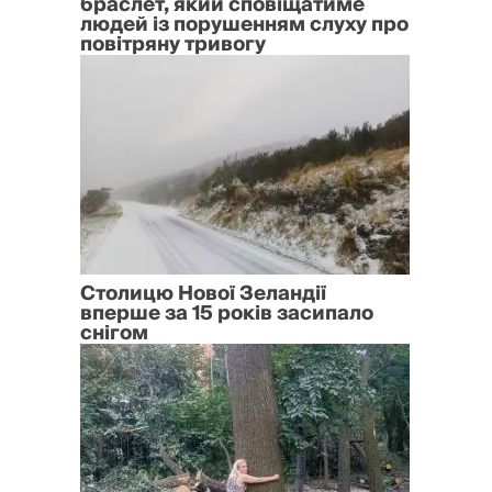
браслет, який сповіщатиме
людей із порушенням слуху про
повітряну тривогу
Столицю Нової Зеландії
вперше за 15 років засипало
снігом