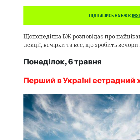
ПІДПИШИСЬ НА БЖ В
INS
Щопонеділка БЖ розповідає про найцікав
лекції, вечірки та все, що зробить вечор
Понеділок, 6 травня
Перший в Україні естрадний х