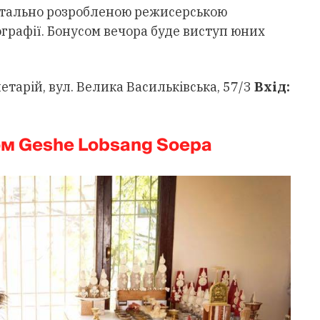
детально розробленою режисерською
графії. Бонусом вечора буде виступ юних
тарій, вул. Велика Васильківська, 57/3
Вхід:
ом Geshe Lobsang Soepa