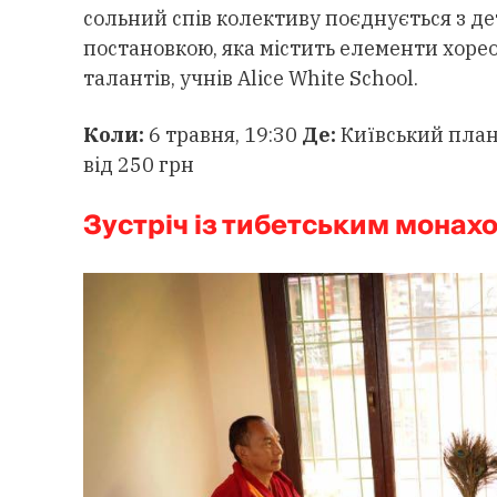
сольний спів колективу поєднується з 
постановкою, яка містить елементи хорео
талантів, учнів Alice White School.
Коли:
6 травня, 19:30
Де:
Київський плане
від 250 грн
Зустріч із тибетським монах