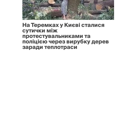
На Теремках у Києві сталися
сутички між
протестувальниками та
поліцією через вирубку дерев
заради теплотраси