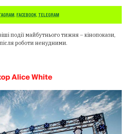
TAGRAM
,
FACEBOOK
,
TELEGRAM
іші події майбутнього тижня – кінопокази,
и після роботи ненудними.
ор Alice White