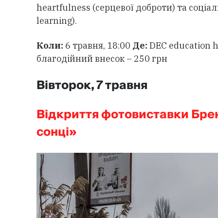
heartfulness (серцевої доброти) та соці
learning).
Коли:
6 травня, 18:00
Де:
DEC education h
благодійний внесок – 250 грн
Вівторок, 7 травня
Відкриття фотовиставки Бре
сонці»