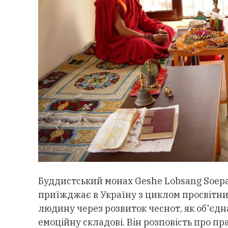
Буддистський монах Geshe Lobsang Soep
приїжджає в Україну з циклом просвітни
людину через розвиток чеснот, як об'єдн
емоційну складові. Він розповість про пр