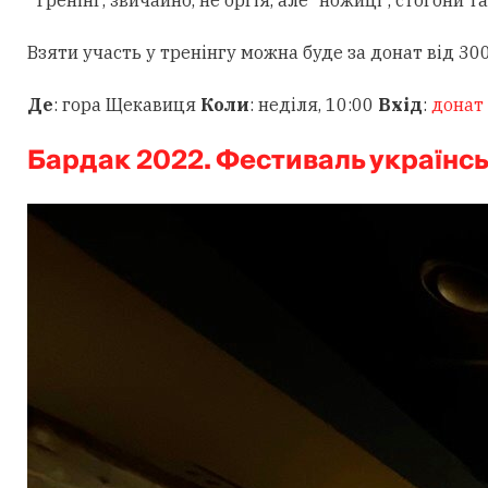
Взяти участь у тренінгу можна буде за донат від 300 
Де
: гора Щекавиця
Коли
: неділя, 10:00
Вхід
:
донат
Бардак 2022. Фестиваль українс