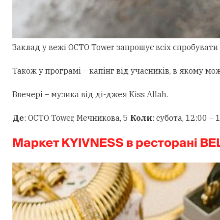
Заклад у вежі OCTO Tower запрошує всіх спробувати зерн
Також у програмі – капінг від учасників, в якому можу
Ввечері – музика від ді-джея Kiss Allah
.
Де
: OCTO Tower, Мечникова, 5
Коли
: субота, 12:00 – 
Маркет KYIVNESS в ресторані BE