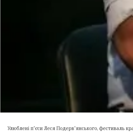
Улюблені п'єси
Леся Подерв'янського, фестиваль кра