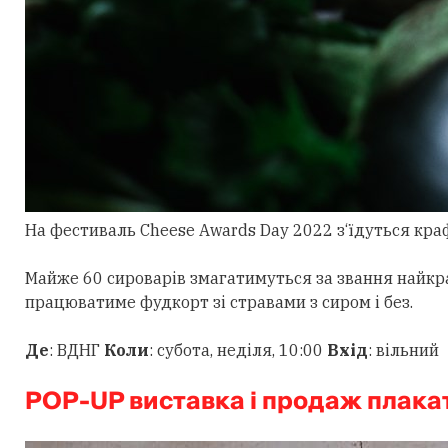
На фестиваль Cheese Awards Day 2022 з‘їдуться краф
Майже 60 сироварів змагатимуться за звання найкращ
працюватиме фудкорт зі стравами з сиром і без.
Де
: ВДНГ
Коли
: субота, неділя, 10:00
Вхід
: вільний
POP-UP виставка і продаж плакат