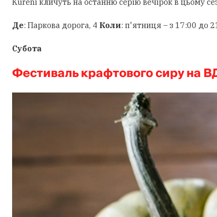
Kureni кличуть на останню серію вечірок в цьому се
Де
: Паркова дорога, 4
Коли
: п'ятниця – з 17:00 до 2
Субота
Фестиваль крафтового сиру на В