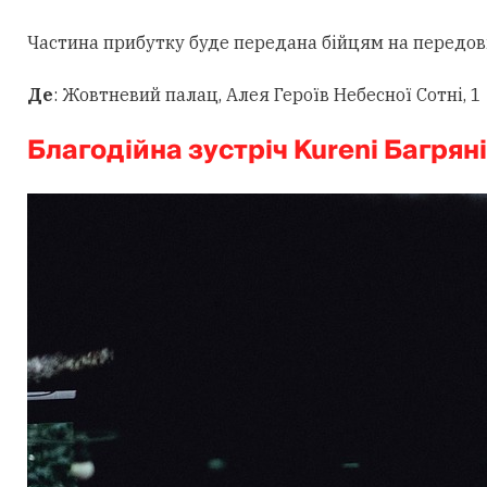
Частина прибутку буде передана бійцям на передові
Де
: Жовтневий палац,
Алея Героїв Небесної Сотні, 1
Благодійна зустріч Kureni Багряні