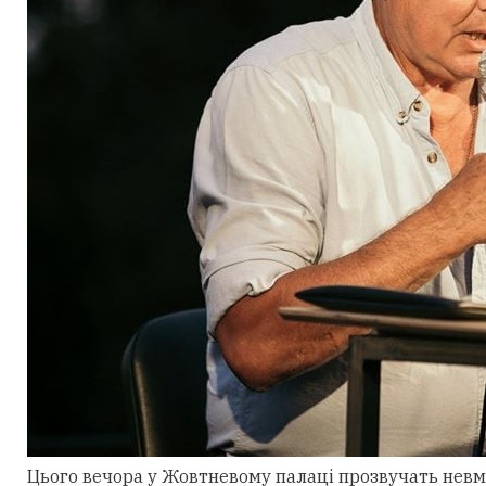
Цього вечора у Жовтневому палаці прозвучать невми