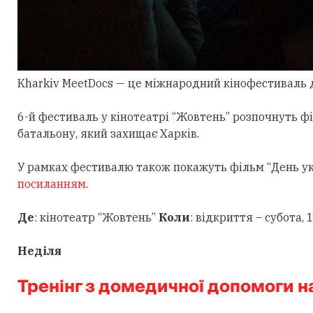
Kharkiv MeetDocs — це міжнародний кінофестиваль д
6-й фестиваль у кінотеатрі “Жовтень” розпочнуть фі
батальону, який захищає Харків.
У рамках фестивалю також покажуть фільм “День укр
посиланням
.
Де
: кінотеатр “Жовтень”
Коли
: відкриття – субота,
Неділя
Тренінг з домедичної допомоги 