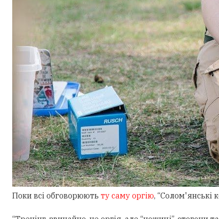
Поки всі обговорюють
ту саму оргію
, “Солом'янські
“Тренінг, звичайно, не оргія, але “ножиці”, стогони т