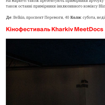
На маркеті також презентують
примірники артбуку С
також останні примірники інклюзивного коміксу Bli
Де
:
Belkin, проспект Перемоги, 40
Коли
: субота, нед
Кінофестиваль Kharkiv MeetDocs