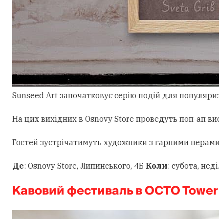
Sunseed Art започатковує серію подій для популяриза
На цих вихідних в Osnovy Store проведуть поп-ап в
Гостей зустрічатимуть художники з гарними перами 
Де
: Osnovy Store, Липинського, 4Б
Коли
: субота, нед
Кавовий фестиваль в OCTO Tower