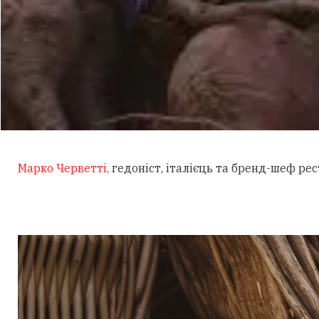
Марко Черветті,
гедоніст, італієць та бренд-шеф рес