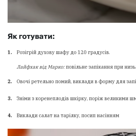
Як готувати:
Розігрій духову шафу до 120 градусів.
Лайфхак від Марко:
повільне запікання при низь
Овочі ретельно помий, виклади в форму для запік
Зніми з коренеплодів шкірку, поріж великими шм
Виклади салат на тарілку, посип насінням