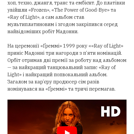
хоп, техно, джангл, транс та ембієнт. До платівки
увійшли «Frozen», «The Power of Good-Bye» та
«Ray of Light», а сам альбом став
мультиплатиновим і згодом закріпився
серед
найвідоміших робіт Мадонни.
На церемонії «Ґреммі» 1999 року ««Ray of Light»
приніс Мадонні
три
нагороди з п’яти номінацій.
Орбіт
отримав
дві премії за роботу над альбомом
— за найкращий танцювальний запис «Ray of
Light» і найкращий попвокальний альбом.
Загалом за кар’єру продюсер сім разів
номінувався на «Ґреммі» та тричі перемагав.