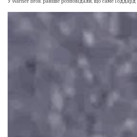
У Warner Bros. раніше розповідали, що саме Ґоддард