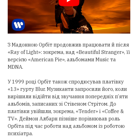
З Мадонною Орбіт
продовжив
працювати й після
«Ray of Light»: зокрема, над «Beautiful Stranger», її
версією «American Pie», альбомами Music та
MDNA.
У 1999 році Орбіт також спродюсував платівку
«13» гурту Blur. Музиканти запросили його, коли
вирішили відійти від звучання попередніх п’яти
альбомів, записаних зі Стівеном Стрітом. До
платівки увійшли, зокрема, «Tender» і «Coffee &
TV». Деймон Албарн пізніше порівнював роль
Орбіта під час роботи над альбомом із роботою
психіатра.