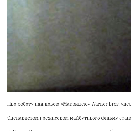
Про роботу над новою «Матрицею» Warner Bros. уперш
Сценаристом і режисером майбутнього фільму стан