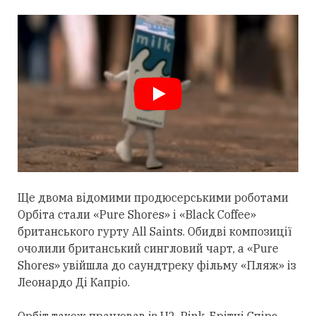
Ще двома відомими продюсерськими роботами
Орбіта
стали
«Pure Shores» і «Black Coffee»
британського гурту All Saints. Обидві композиції
очолили британський сингловий чарт, а «Pure
Shores» увійшла до саундтреку фільму «Пляж» із
Леонардо Ді Капріо.