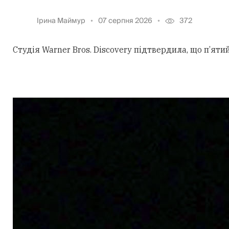
Ірина Маймур
07 серпня 2026
372
Студія Warner Bros. Discovery підтвердила, що п’ят