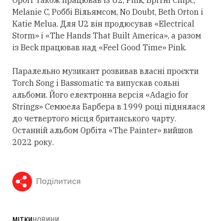
Орбіт також працював із U2, Pink, Брітні Спірс,
Melanie C, Роббі Вільямсом, No Doubt, Beth Orton і
Katie Melua. Для U2 він продюсував «Electrical
Storm» і «The Hands That Built America», а разом
із Beck працював над «Feel Good Time» Pink.
Паралельно музикант розвивав власні проєкти
Torch Song і Bassomatic та випускав сольні
альбоми. Його електронна версія «Adagio for
Strings» Семюела Барбера в 1999 році піднялася
до четвертого місця британського чарту.
Останній альбом Орбіта «The Painter» вийшов
2022 року.
Поділитися
МІТКИ
НОВИНИ