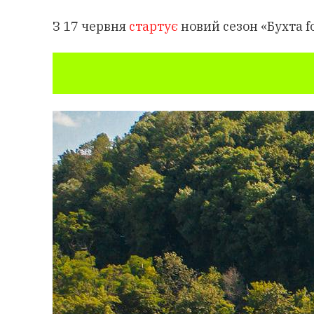
З 17 червня
стартує
новий сезон «Бухта fo