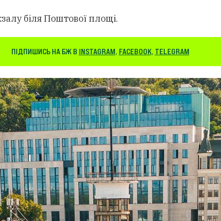
окзалу біля Поштової площі.
ПІДПИШИСЬ НА БЖ В
INSTAGRAM
,
FACEBOOK
,
TELEGRAM