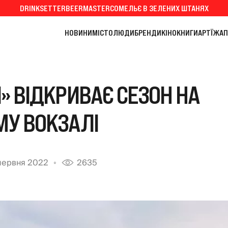
DRINKSETTER
BEERMASTER
СОМЕЛЬЄ В ЗЕЛЕНИХ ШТАНЯХ
НОВИНИ
МІСТО
ЛЮДИ
БРЕНДИ
КІНО
КНИГИ
АРТ
ЇЖА
П
N» ВІДКРИВАЄ СЕЗОН НА
МУ ВОКЗАЛІ
 червня 2022
2635