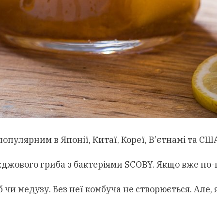
пулярним в Японії, Китаї, Кореї, В’єтнамі та США,
джового гриба з бактеріями SCOBY. Якщо вже по-п
 чи медузу. Без неї комбуча не створюється. Але,