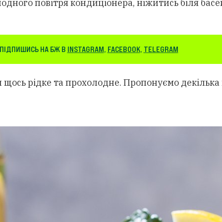
одного повітря кондиціонера, ніжитись біля басей
ПІДПИШИСЬ НА БЖ В
INSTAGRAM
,
FACEBOOK
,
TELEGRAM
 щось рідке та прохолодне. Пропонуємо декілька ва