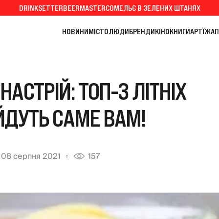
DRINKSETTER
BEERMASTER
СОМЕЛЬЄ В ЗЕЛЕНИХ ШТАНЯХ
НОВИНИ
МІСТО
ЛЮДИ
БРЕНДИ
КІНО
КНИГИ
АРТ
ЇЖА
П
НАСТРІЙ: ТОП-3 ЛІТНІХ
ІЙДУТЬ САМЕ ВАМ!
08 серпня 2021
157