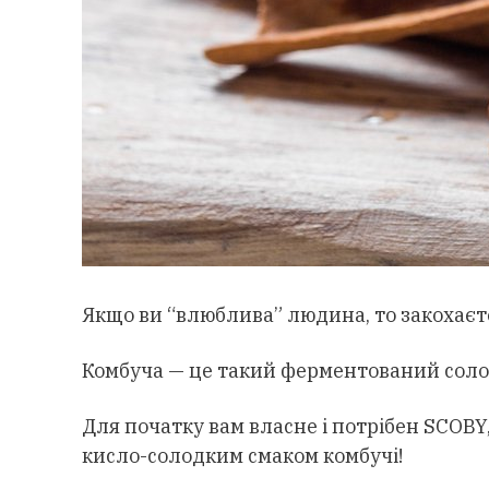
Якщо ви “влюблива” людина, то закохаєтес
Комбуча — це такий ферментований солод
Для початку вам власне і потрібен SCOBY
кисло-солодким смаком комбучі!