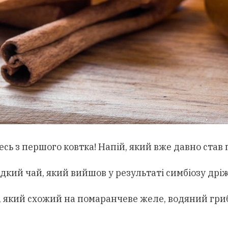
ь з першого ковтка! Напій, який вже давно став по
кий чай, який вийшов у результаті симбіозу дріж
, який схожий на помаранчеве желе, водяний гриб