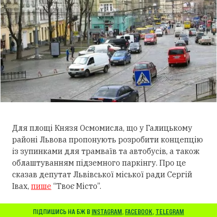
Для площі Князя Осмомисла, що у Галицькому
районі Львова пропонують розробити концепцію
із зупинками для трамваїв та автобусів, а також
облаштуванням підземного паркінгу. Про це
сказав депутат Львівської міської ради Сергій
Івах,
пише
“Твоє Місто”.
ПІДПИШИСЬ НА БЖ В
INSTAGRAM
,
FACEBOOK
,
TELEGRAM