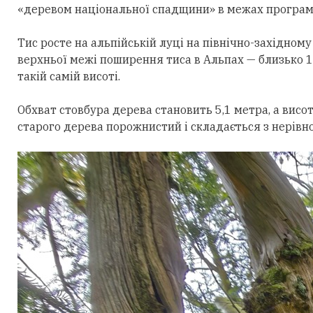
«деревом національної спадщини» в межах програм
Тис росте на альпійській луці на
півн
ічно-західному
верхньої
межі поширення тиса в Альпах —
близько 1
такій самій висоті.
Обхват стовбура дерева становить 5,1 метра, а висот
старого дерева порожнистий і складається з нерівн