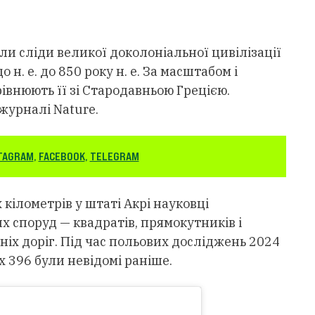
ли сліди великої доколоніальної цивілізації
 н. е. до 850 року н. е. За масштабом і
івнюють її зі Стародавньою Грецією.
журналі Nature.
TAGRAM
,
FACEBOOK
,
TELEGRAM
 кілометрів у штаті Акрі науковці
 споруд — квадратів, прямокутників і
іх доріг. Під час польових досліджень 2024
х 396 були невідомі раніше.