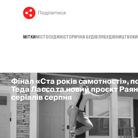
Поділитися
МІТКИ
МІСТО
СУД
ЖК
ІСТОРИЧНА БУДІВЛЯ
БУДІВНИЦТВО
КИ
Фінал «Ста років самотності», 
Теда Лассо та новий проєкт Раян
серіалів серпня