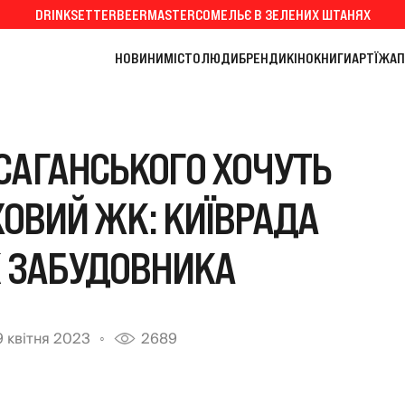
DRINKSETTER
BEERMASTER
СОМЕЛЬЄ В ЗЕЛЕНИХ ШТАНЯХ
НОВИНИ
МІСТО
ЛЮДИ
БРЕНДИ
КІНО
КНИГИ
АРТ
ЇЖА
П
САГАНСЬКОГО ХОЧУТЬ
ХОВИЙ ЖК: КИЇВРАДА
К ЗАБУДОВНИКА
9 квітня 2023
2689