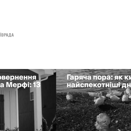
ЇВРАДА
повернення
Гаряча пора: як 
а Мерфі: 13
найспекотніші дні