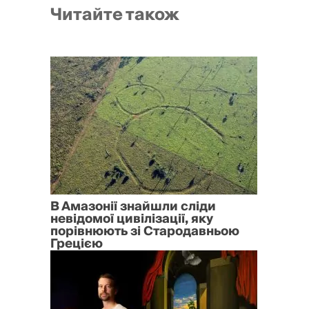
Читайте також
В Амазонії знайшли сліди
невідомої цивілізації, яку
порівнюють зі Стародавньою
Грецією