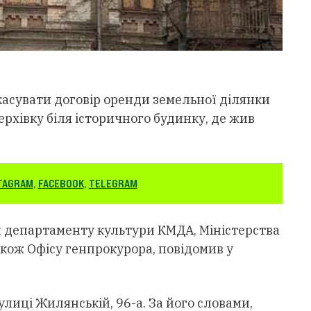
касувати договір оренди земельної ділянки
ерхівку біля історичного будинку, де жив
TAGRAM
,
FACEBOOK
,
TELEGRAM
 департаменту культури КМДА, Міністерства
акож Офісу генпрокурора, повідомив у
лиці Жилянській, 96-а. За його словами,