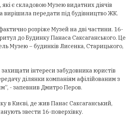
 які є складовою Музею видатних діячів
да вирішила передати під будівництво ЖК.
 фактично розріже Музей на дві частини. 16-
итул до Будинку Панаса Саксаганського. Це
ель Музею – будинків Лисенка, Старицького,
д захищати інтереси забудовника юристів
передачу ділянки компаніям афілійованим з
”, - запевнив Дмитро Перов.
ку в Києві, де жив Панас Саксаганський,
ланують звести 16-поверхівку.