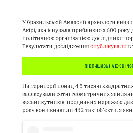
У бразильській Амазонії археологи вияви
Акірі, яка існувала приблизно з 600 року до
політичною організацією дослідники пор
Результати дослідження
опублікували
в 
ПІДПИШИСЬ НА БЖ В
INS
На території понад 4,5 тисячі квадратних
зафіксували сотні геометричних земляних
восьмикутників, поєднаних мережею давн
року вони виявили 432 такі об'єкти, з яки