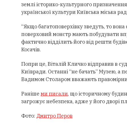
землі історико-культурного призначення,
української культури Київська міська ра
“Якщо багатоповерхівку зведуть, то вона
поверховий монстр мають побудувати впр
фактично відділить його від решти будів
Косачів.
Попри це, Віталій Кличко відправив в су
Київради. Останні “не бачать” Музею, а 
Вадимом Столаром вважають правомірним
Раніше
ми писали
, що історичному будин
загрожує небезпека, адже у його дворі п
Фото:
Дмитро Перов