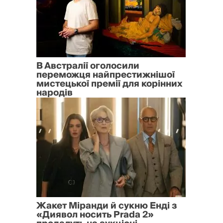
В Австралії оголосили
переможця найпрестижнішої
мистецької премії для корінних
народів
Жакет Міранди й сукню Енді з
«Диявол носить Prada 2»