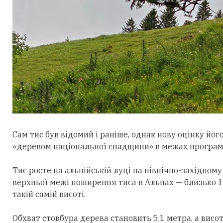
Сам тис був відомий і раніше, однак нову
оцінку
його
«деревом національної спадщини» в межах програм
Тис росте на альпійській луці на
півн
ічно-західному
верхньої
межі поширення тиса в Альпах —
близько 1
такій самій висоті.
Обхват стовбура дерева становить 5,1 метра, а висот