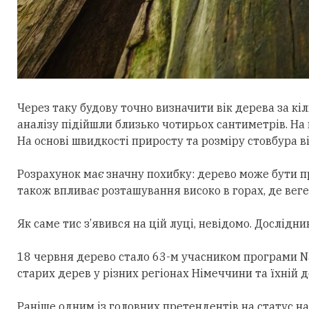
Через таку будову точно визначити вік дерева за к
аналізу підійшли близько чотирьох сантиметрів. На 
На основі швидкості приросту та розміру стовбура ві
Розрахунок має значну похибку:
дерево може б
ути п
також впливає розташування високо в горах, де веге
Як саме тис з’явився на цій луці, невідомо. Дослідн
18 червня дерево стало 63-м учасником програми N
старих дерев у різних регіонах Німеччини та їхній
Раніше одним із головних претендентів на статус на