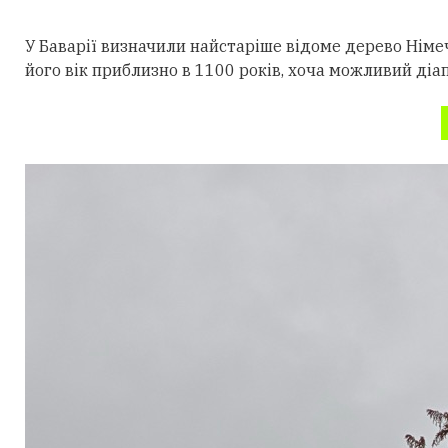
У Баварії визначили найстаріше відоме дерево Німеч
його вік приблизно в 1100 років, хоча можливий діа