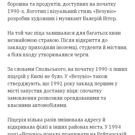
борошна та продуктів, доступних на початку
1990-х. Логотип і візуальний стиль «Везувіо»
розробив художник і музикант Валерій Вітер.
На той час піца залишалася для багатьох киян
незнайомою стравою. Після відкриття до
закладу приходили іноземці, студенти й містяни,
а біля входу утворювалися черги.
За словами Спольського, на початку 1990-х інших
піцерій у Києві не було. У «Везувіо» також
стверджують, що 1992 року заклад першим у
місті запустив доставку піци: спочатку
замовлення розвозили орендованими та
власними автомобілями.
Піцерія кілька разів змінювала адресу й
відкривала філії в інших районах міста. У 1994
році «Везувіо» почала працювати на Рейтарській.