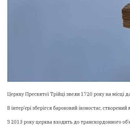
Церкву Пресвятої Трійці звели 1720 року на місці д
В інтер’єрі зберігся бароковий іконостас, створени
З 2013 року церква входить до транскордонного об’є