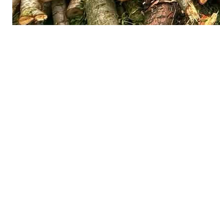
Водночас активісти наполягають, що альтернативни
За даними ЗМІ, під вирубку потрапляють близько 660
Міська влада пояснює будівництво необхідністю ст
Її мають використовувати у разі аварійної зупинки