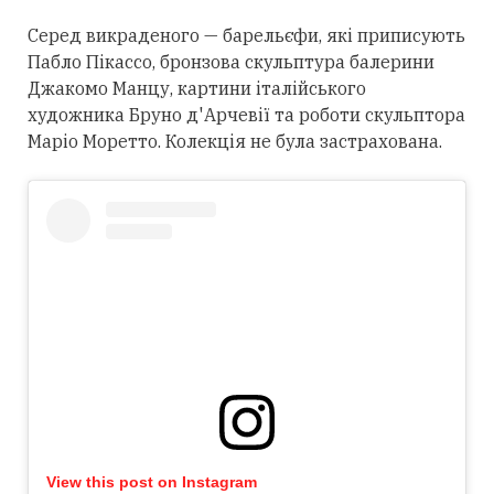
Серед викраденого — барельєфи, які приписують
Пабло Пікассо, бронзова скульптура балерини
Джакомо Манцу, картини італійського
художника Бруно д'Арчевії та роботи скульптора
Маріо Моретто. Колекція не була застрахована.
View this post on Instagram