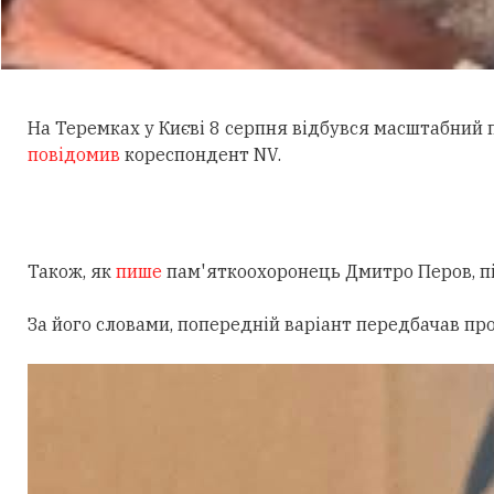
На Теремках у Києві 8 серпня відбувся масштабний
повідомив
кореспондент NV.
Також, як
пише
пам'яткоохоронець Дмитро Перов, під
За його словами, попередній варіант передбачав пр