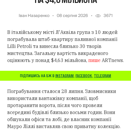
Іван Назаренко
08 серпня 2026
3671
В італійському місті Л'Аквіла група з 10 людей
пограбувала штаб-квартиру паливної компанії
Lilli Petroli та винесла близько 30 творів
мистецтва. Загальну вартість викраденого
оцінюють у понад $4,63 мільйона,
пише
ARTnews.
ПІДПИШИСЬ НА БЖ В
INSTAGRAM
,
FACEBOOK
,
TELEGRAM
Пограбування сталося 28 липня. Зловмисники
використали вантажівку компанії, щоб
протаранити ворота, після чого провели
всередині будівлі близько восьми годин. Вони
обшукали офіси та лобі, де власник компанії
Мауро Ліллі виставляв свою приватну колекцію.