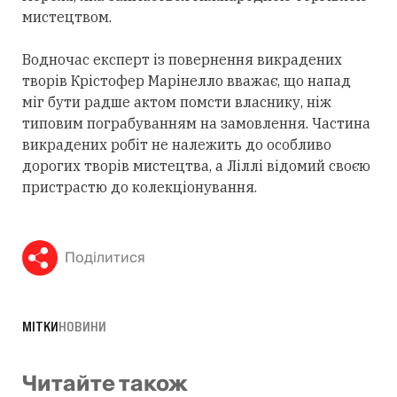
мистецтвом.
Водночас експерт із повернення викрадених
творів Крістофер Марінелло вважає, що напад
міг бути радше актом помсти власнику, ніж
типовим пограбуванням на замовлення. Частина
викрадених робіт не належить до особливо
дорогих творів мистецтва, а Ліллі відомий своєю
пристрастю до колекціонування.
Поділитися
МІТКИ
НОВИНИ
Читайте також