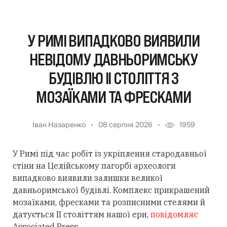
У РИМІ ВИПАДКОВО ВИЯВИЛИ
НЕВІДОМУ ДАВНЬОРИМСЬКУ
БУДІВЛЮ II СТОЛІТТЯ З
МОЗАЇКАМИ ТА ФРЕСКАМИ
Іван Назаренко
08 серпня 2026
1959
У Римі під час робіт із укріплення стародавньої
стіни на Целійському пагорбі археологи
випадково виявили залишки великої
давньоримської будівлі. Комплекс прикрашений
мозаїками, фресками та розписними стелями й
датується II століттям нашої ери,
повідомляє
Associated Press.