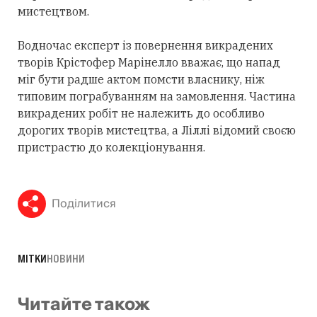
мистецтвом.
Водночас експерт із повернення викрадених
творів Крістофер Марінелло вважає, що напад
міг бути радше актом помсти власнику, ніж
типовим пограбуванням на замовлення. Частина
викрадених робіт не належить до особливо
дорогих творів мистецтва, а Ліллі відомий своєю
пристрастю до колекціонування.
Поділитися
МІТКИ
НОВИНИ
Читайте також