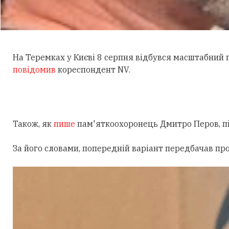
На Теремках у Києві 8 серпня відбувся масштабний
повідомив
кореспондент NV.
Також, як
пише
пам'яткоохоронець Дмитро Перов, під
За його словами, попередній варіант передбачав пр