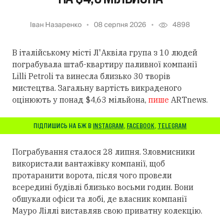
Іван Назаренко
08 серпня 2026
4898
В італійському місті Л'Аквіла група з 10 людей
пограбувала штаб-квартиру паливної компанії
Lilli Petroli та винесла близько 30 творів
мистецтва. Загальну вартість викраденого
оцінюють у понад $4,63 мільйона,
пише
ARTnews.
ПІДПИШИСЬ НА БЖ В
INSTAGRAM
,
FACEBOOK
,
TELEGRAM
Пограбування сталося 28 липня. Зловмисники
використали вантажівку компанії, щоб
протаранити ворота, після чого провели
всередині будівлі близько восьми годин. Вони
обшукали офіси та лобі, де власник компанії
Мауро Ліллі виставляв свою приватну колекцію.