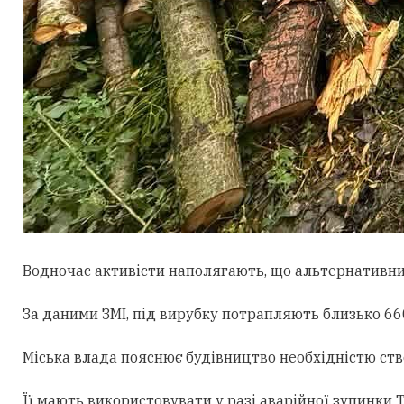
Водночас активісти наполягають, що альтернативни
За даними ЗМІ, під вирубку потрапляють близько 660
Міська влада пояснює будівництво необхідністю ст
Її мають використовувати у разі аварійної зупинки