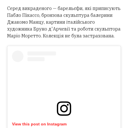
Серед викраденого — барельєфи, які приписують
Пабло Пікассо, бронзова скульптура балерини
Джакомо Манцу, картини італійського
художника Бруно д'Арчевії та роботи скульптора
Маріо Моретто. Колекція не була застрахована.
View this post on Instagram