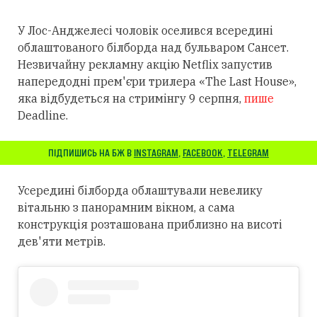
У Лос-Анджелесі чоловік оселився всередині
облаштованого білборда над бульваром Сансет.
Незвичайну рекламну акцію Netflix запустив
напередодні прем'єри трилера «The Last House»,
яка відбудеться на стримінгу 9 серпня,
пише
Deadline.
ПІДПИШИСЬ НА БЖ В
INSTAGRAM
,
FACEBOOK
,
TELEGRAM
Усередині білборда облаштували невелику
вітальню з панорамним вікном, а сама
конструкція розташована приблизно на висоті
дев'яти метрів.