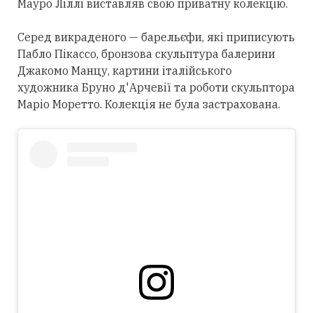
Мауро Ліллі виставляв свою приватну колекцію.
Серед викраденого — барельєфи, які приписують
Пабло Пікассо, бронзова скульптура балерини
Джакомо Манцу, картини італійського
художника Бруно д'Арчевії та роботи скульптора
Маріо Моретто. Колекція не була застрахована.