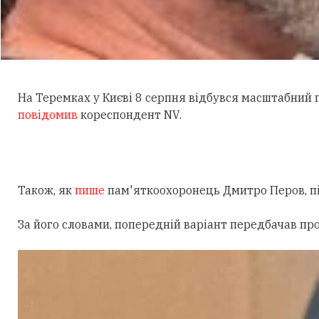
На Теремках у Києві 8 серпня відбувся масштабний
повідомив
кореспондент NV.
Також, як
пише
пам'яткоохоронець Дмитро Перов, під
За його словами, попередній варіант передбачав пр