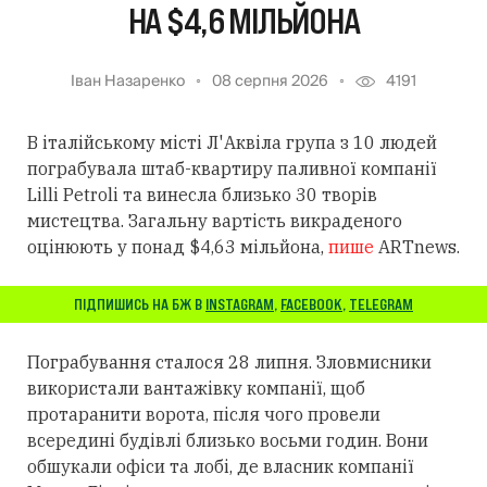
НА $4,6 МІЛЬЙОНА
Іван Назаренко
08 серпня 2026
4191
В італійському місті Л'Аквіла група з 10 людей
пограбувала штаб-квартиру паливної компанії
Lilli Petroli та винесла близько 30 творів
мистецтва. Загальну вартість викраденого
оцінюють у понад $4,63 мільйона,
пише
ARTnews.
ПІДПИШИСЬ НА БЖ В
INSTAGRAM
,
FACEBOOK
,
TELEGRAM
Пограбування сталося 28 липня. Зловмисники
використали вантажівку компанії, щоб
протаранити ворота, після чого провели
всередині будівлі близько восьми годин. Вони
обшукали офіси та лобі, де власник компанії