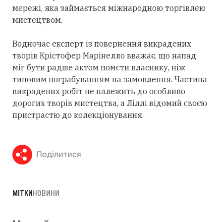
мережі, яка займається міжнародною торгівлею
мистецтвом.
Водночас експерт із повернення викрадених
творів Крістофер Марінелло вважає, що напад
міг бути радше актом помсти власнику, ніж
типовим пограбуванням на замовлення. Частина
викрадених робіт не належить до особливо
дорогих творів мистецтва, а Ліллі відомий своєю
пристрастю до колекціонування.
Поділитися
МІТКИ
НОВИНИ