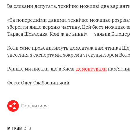
За словами депутата, технічно можливі два варіанти
«За попередніми даними, технічно можливо розрізат
зберегти лише верхню частину. Цей бюст можливо зн
Тараса Шевченка. Коні ж не винні», — заявив Білоце
Коли саме проводитимуть демонтаж пам’ятника Щорсу
знесення з експертами, зокрема зі скульптором Во
Раніше ми писали, що в Києві
демонтували
пам’ятник
Фото: Олег Слабоспицький
Поділитися
МІТКИ
МІСТО