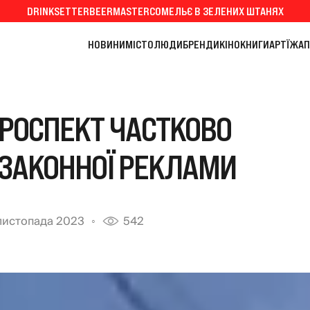
DRINKSETTER
BEERMASTER
СОМЕЛЬЄ В ЗЕЛЕНИХ ШТАНЯХ
НОВИНИ
МІСТО
ЛЮДИ
БРЕНДИ
КІНО
КНИГИ
АРТ
ЇЖА
П
ПРОСПЕКТ ЧАСТКОВО
ЕЗАКОННОЇ РЕКЛАМИ
 листопада 2023
542