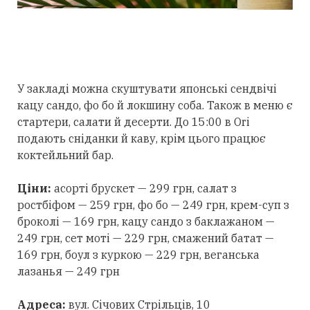
У закладі можна скуштувати японські сендвічі
кацу сандо, фо бо й локшину соба. Також в меню є
стартери, салати й десерти. До 15:00 в Ori
подають сніданки й каву, крім цього працює
коктейльний бар.
Ціни:
асорті брускет — 299 грн, салат з
ростбіфом — 259 грн, фо бо — 249 грн, крем-суп з
броколі — 169 грн, кацу сандо з баклажаном —
249 грн, сет моті — 229 грн, смажений батат —
169 грн, боул з куркою — 229 грн, веганська
лазанья — 249 грн
Адреса:
вул. Січових Стрільців, 10