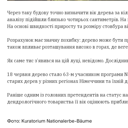
Через таку будову точно визначити вік дерева за к
аналізу підійшли близько чотирьох сантиметрів. На 
На основі швидкості приросту та розміру стовбура ві
Розрахунок має значну похибку:
дерево може б
ути п
також впливає розташування високо в горах, де веге
Як саме тис з’явився на цій луці, невідомо. Дослідн
18 червня дерево стало 63-м учасником програми N
старих дерев у різних регіонах Німеччини та їхній
Раніше одним із головних претендентів на статус на
дендрологічного товариства її вік оцінюють приблиз
Фото: Kuratorium Nationalerbe-Bäume