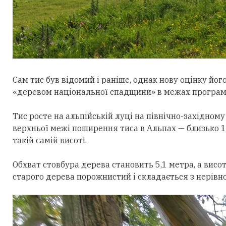
Сам тис був відомий і раніше, однак нову
оцінку
його
«деревом національної спадщини» в межах програм
Тис росте на альпійській луці на
півн
ічно-західному
верхньої
межі поширення тиса в Альпах —
близько 1
такій самій висоті.
Обхват стовбура дерева становить 5,1 метра, а висот
старого дерева порожнистий і складається з нерівн