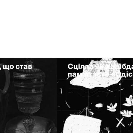
, що став
Сцілла чи Харібда
пам'ятаєте «Оді