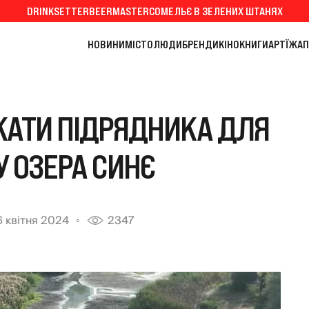
DRINKSETTER
BEERMASTER
СОМЕЛЬЄ В ЗЕЛЕНИХ ШТАНЯХ
НОВИНИ
МІСТО
ЛЮДИ
БРЕНДИ
КІНО
КНИГИ
АРТ
ЇЖА
П
КАТИ ПІДРЯДНИКА ДЛЯ
 ОЗЕРА СИНЄ
6 квітня 2024
2347