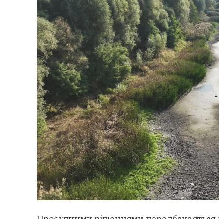
Проєктними рішеннями передбачається р