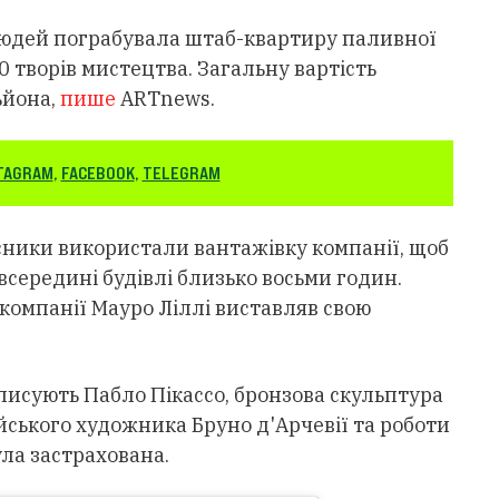
0 людей пограбувала штаб-квартиру паливної
 30 творів мистецтва. Загальну вартість
ьйона,
пише
ARTnews.
TAGRAM
,
FACEBOOK
,
TELEGRAM
сники використали вантажівку компанії, щоб
всередині будівлі близько восьми годин.
 компанії Мауро Ліллі виставляв свою
писують Пабло Пікассо, бронзова скульптура
ського художника Бруно д'Арчевії та роботи
ула застрахована.