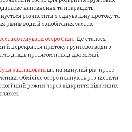
додаткове наповнення та покращить
анується розчистити з’єднувальну протоку та
я рівнів води й запобігання застою.
рестало існувати озеро Синє
. Це сталося
и й перекриття притоку грунтової води з
ість дощів протягом понад два місяці.
 були заплановані
ще на минулий рік, проте
ктиви. Обміліле озеро планують розчистити
рологічний режим через відкриття підземних
шляхом.