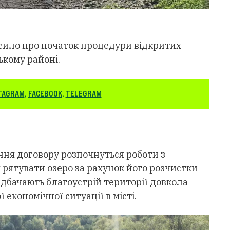
сило про початок процедури відкритих
ькому районі.
TAGRAM
,
FACEBOOK
,
TELEGRAM
ня договору розпочнуться роботи з
я рятувати озеро за рахунок його розчистки
едбачають благоустрій території довкола
економічної ситуації в місті.