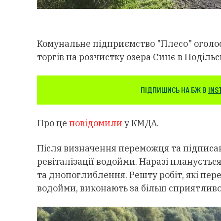
Комунальне підприємство "Плесо" оголо
торгів на розчистку озера Синє в Подільс
ПІДПИШИСЬ НА БЖ В
INS
Про це
повідомили
у КМДА.
Після визначення переможця та підписан
ревіталізації водойми. Наразі плануєтьс
та днопоглиблення. Решту робіт, які пер
водойми, виконають за більш сприятливої 