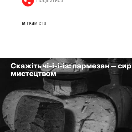
Поділитися
МІТКИ
МІСТО
Скажіть чі-і-і-із: пармезан — сир
мистецтвом