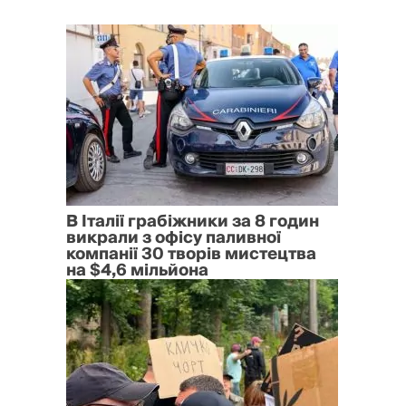
В Італії грабіжники за 8 годин
викрали з офісу паливної
компанії 30 творів мистецтва
на $4,6 мільйона