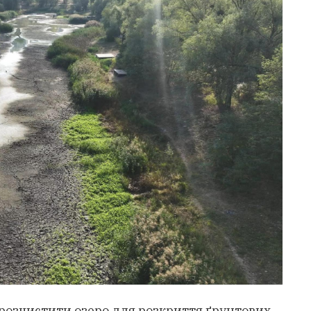
озчистити озеро для розкриття ґрунтових