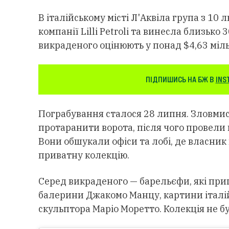
В італійському місті Л'Аквіла група з 1
компанії Lilli Petroli та винесла близько
викраденого оцінюють у понад $4,63 міл
ПІДПИШИСЬ НА БЖ В
INS
Пограбування сталося 28 липня. Зловми
протаранити ворота, після чого провели 
Вони обшукали офіси та лобі, де власник
приватну колекцію.
Серед викраденого — барельєфи, які при
балерини Джакомо Манцу, картини італій
скульптора Маріо Моретто. Колекція не б