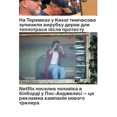
На Теремках у Києві тимчасово
зупинили вирубку дерев для
теплотраси після протесту
Netflix поселив чоловіка в
білборді у Лос-Анджелесі — це
рекламна кампанія нового
трилера