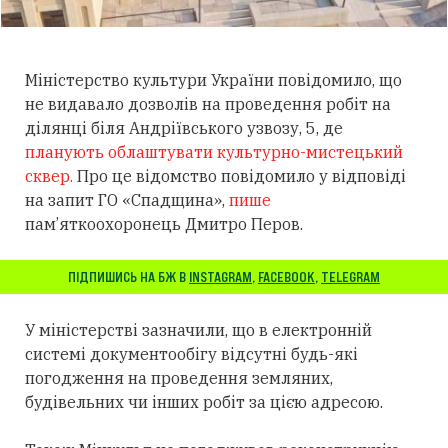
Міністерство культури України повідомило, що
не видавало дозволів на проведення робіт на
ділянці біля Андріївського узвозу, 5, де
планують облаштувати культурно-мистецький
сквер.
Про це відомство повідомило у відповіді
на запит ГО «Спадщина»,
пише
пам’яткоохоронець Дмитро Перов.
ПІДПИШИСЬ НА БЖ В
INSTAGRAM
,
FACEBOOK
,
TELEGRAM
У міністерстві зазначили, що в електронній
системі документообігу відсутні будь-які
погодження на проведення земляних,
будівельних чи інших робіт за цією адресою.