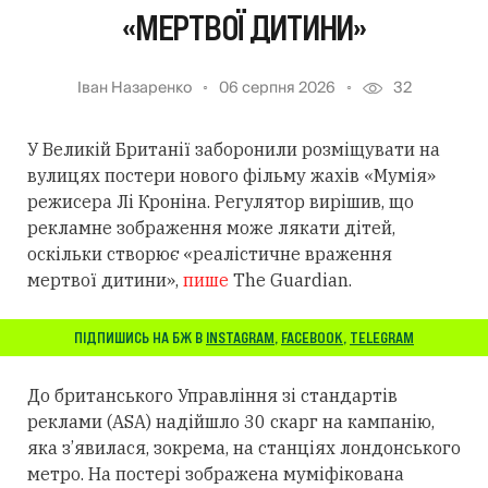
«МЕРТВОЇ ДИТИНИ»
Іван Назаренко
06 серпня 2026
32
У Великій Британії заборонили розміщувати на
вулицях постери нового фільму жахів «Мумія»
режисера Лі Кроніна. Регулятор вирішив, що
рекламне зображення може лякати дітей,
оскільки створює «реалістичне враження
мертвої дитини»,
пише
The Guardian.
ПІДПИШИСЬ НА БЖ В
INSTAGRAM
,
FACEBOOK
,
TELEGRAM
До британського Управління зі стандартів
реклами (ASA) надійшло 30 скарг на кампанію,
яка з’явилася, зокрема, на станціях лондонського
метро. На постері зображена муміфікована