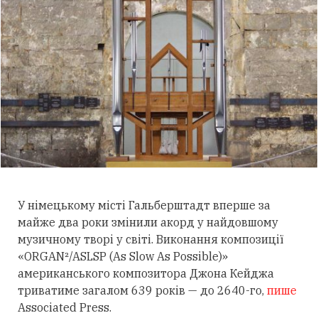
У німецькому місті Гальберштадт вперше за
майже два роки змінили акорд у найдовшому
музичному творі у світі. Виконання композиції
«ORGAN²/ASLSP (As Slow As Possible)»
американського композитора Джона Кейджа
триватиме загалом 639 років — до 2640-го,
пише
Associated Press.