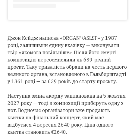
Джон Кейдж написав «ORGAN²/ASLSP» у 1987
році, залишивши єдину вказівку — виконувати
твір «якомога повільніше». Після його смерті
композицію переосмислили як 639-річний
проєкт. Таку тривалість обрали на честь першого
великого органа, встановленого в Гальберштадті
у 1361 році — за 639 років до старту проєкту.
Наступна зміна акорду запланована на 5 жовтня
2027 року — тоді з композиції приберуть одну з
нот. Водночас організатори вже продають
квитки на фінальний концерт, який має
відбутися 4 вересня 2640 року. Ціна одного
квитка становить €2640.