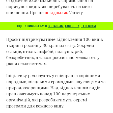
бюджетом $200 мільйонів, спрямованої на
порятунок видів, які перебувають на межі
зникнення. Про це
повідомляє
Variety.
ПІДПИШИСЬ НА БЖ В
INSTAGRAM
,
FACEBOOK
,
TELEGRAM
Проєкт підтримуватиме відновлення 100 видів
тварин і рослин у 30 країнах світу. Зокрема
ссавців, птахів, амфібій, плазунів, риб,
безхребетних, а також рослин, що мешкають у
різних екосистемах.
Ініціативу реалізують у співпраці з корінними
народами, місцевими громадами, науковцями та
природоохоронцями. Над відновленням видів
працюватимуть понад 100 партнерських
організацій, які розроблятимуть окремі
програми для кожного виду.