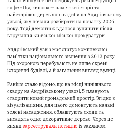
Також Мінкульт не погоджував реконструкцію
кафе «Під липою» — пам'ятки історії та
найстарішої дерев’яної садиби на Андріївському
узвозі, яку почали розбирати на початку 2026
року. Тоді демонтаж вдалося зупинити після
втручання Київської міської прокуратури.
Андріївський узвіз має статус комплексної
пам’ятки національного значення з 2012 року.
Під охороною перебувають не лише окремі
історичні будівлі, а й загальний вигляд вулиці.
Раніше стало відомо, що на місці нинішнього
скверу на Андріївському узвозі, 5 планують
створити новий громадський простір. Згідно з
візуалізаціями, для цього демонтують наявні
зелені насадження, облаштують сходи та
висадять одне декоративне дерево. Через це
кияни
зареєстрували петицію
із закликом