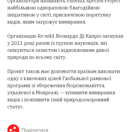
Організатори називають Phoenix Species Project
найбільшою одноразовою благодійною
ініціативою у світі, присвяченою порятунку
видів, яким загрожує вимирання.
Організацію Re:wild Леонардо Ді Капріо заснував
у 2021 році разом із групою науковців, які
опікуються захистом і відновленням дикої
природи по всьому світу.
Проєкт також має допомогти країнам виконати
одну з ключових цілей Глобальної рамкової
програми зі збереження біорізноманіття,
ухваленої в Монреалі, — зупинити вимирання
видів і поліпшити їхній природоохоронний
статус.
Поділитися