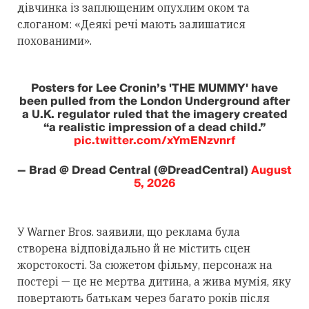
дівчинка із заплющеним опухлим оком та
слоганом: «Деякі речі мають залишатися
похованими».
Posters for Lee Cronin’s 'THE MUMMY' have
been pulled from the London Underground after
a U.K. regulator ruled that the imagery created
“a realistic impression of a dead child.”
pic.twitter.com/xYmENzvnrf
— Brad @ Dread Central (@DreadCentral)
August
5, 2026
У Warner Bros. заявили, що реклама була
створена відповідально й не містить сцен
жорстокості. За сюжетом фільму, персонаж на
постері — це не мертва дитина, а жива мумія, яку
повертають батькам через багато років після