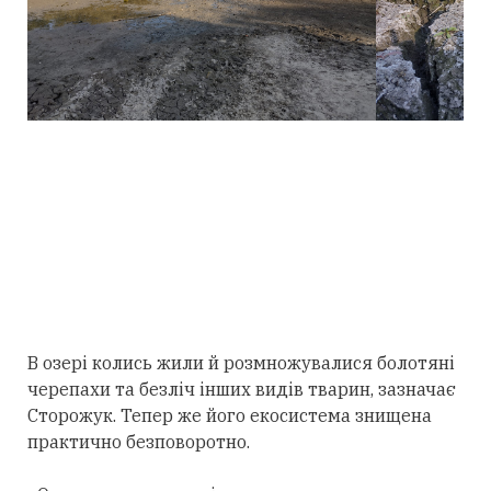
В озері колись жили й розмножувалися болотяні
черепахи та безліч інших видів тварин, зазначає
Сторожук. Тепер же його екосистема знищена
практично безповоротно.