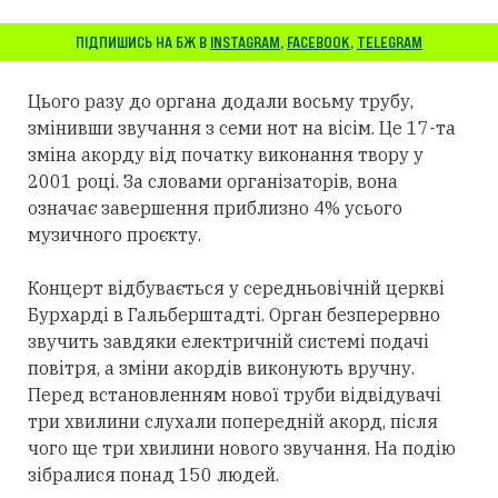
ПІДПИШИСЬ НА БЖ В
INSTAGRAM
,
FACEBOOK
,
TELEGRAM
Цього разу до органа додали восьму трубу,
змінивши звучання з семи нот на вісім. Це 17-та
зміна акорду від початку виконання твору у
2001 році. За словами організаторів, вона
означає завершення приблизно 4% усього
музичного проєкту.
Концерт відбувається у середньовічній церкві
Бурхарді в Гальберштадті. Орган безперервно
звучить завдяки електричній системі подачі
повітря, а зміни акордів виконують вручну.
Перед встановленням нової труби відвідувачі
три хвилини слухали попередній акорд, після
чого ще три хвилини нового звучання. На подію
зібралися понад 150 людей.