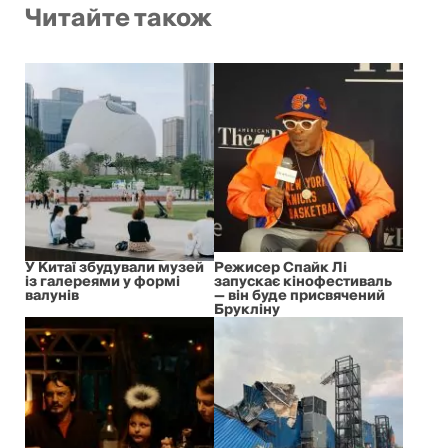
Читайте також
У Китаї збудували музей
Режисер Спайк Лі
із галереями у формі
запускає кінофестиваль
валунів
— він буде присвячений
Брукліну