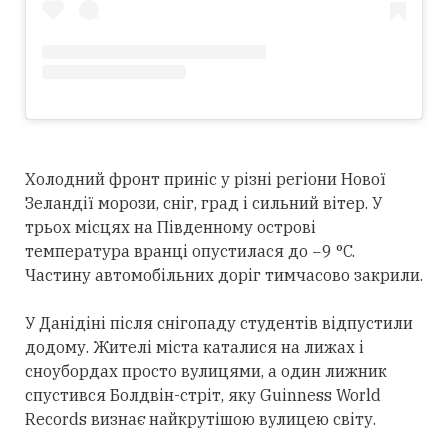
Холодний фронт приніс у різні регіони Нової
Зеландії морози, сніг, град і сильний вітер. У
трьох місцях на Південному острові
температура вранці опустилася до −9 °C.
Частину автомобільних доріг тимчасово закрили.
У Данідіні після снігопаду студентів відпустили
додому. Жителі міста каталися на лижах і
сноубордах просто вулицями, а один лижник
спустився Болдвін-стріт, яку Guinness World
Records визнає найкрутішою вулицею світу.