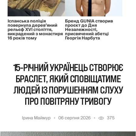
Іспанська поліція
Бренд GUNIA створив
повернула дерев’яний
проєкт до Дня
рельєф XVI століття,
Незалежності,
викрадений з монастиря
присвячений абетці
16 років тому
Георгія Нарбута
15-РІЧНИЙ УКРАЇНЕЦЬ СТВОРЮЄ
БРАСЛЕТ, ЯКИЙ СПОВІЩАТИМЕ
ЛЮДЕЙ ІЗ ПОРУШЕННЯМ СЛУХУ
ПРО ПОВІТРЯНУ ТРИВОГУ
Ірина Маймур
06 серпня 2026
375