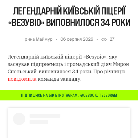
ЛЕГЕНДАРНІЙ КИЇВСЬКІЙ ПІЦЕРІЇ
«ВЕЗУВІО» ВИПОВНИЛОСЯ 34 РОКИ
Ірина Маймур
06 серпня 2026
27
Легендарній київській піцерії «Везувіо», яку
заснував підприємець і громадський діяч Мирон
Спольський, виповнилося 34 роки. Про річницю
повідомила
команда закладу.
ПІДПИШИСЬ НА БЖ В
INSTAGRAM
,
FACEBOOK
,
TELEGRAM