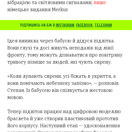
вібрацією та світловими сигналами,
пише
німецьке видання Merkur.
ПІДПИШИСЬ НА БЖ В
INSTAGRAM
,
FACEBOOK
,
TELEGRAM
Ідея виникла через бабусю й дідуся підлітка.
Вони глухі та досі живуть неподалік від лінії
фронту, тому можуть дізнаватися про повітряну
тривогу пізніше за людей, які чують сирену.
«Коли лунають сирени, усі біжать в укриття, а
вони помічають небезпеку запізно», — розповів
Степан. Із бабусею він спілкується жестовою
мовою.
Тепер підліток працює над цифровою моделлю
браслета й уже створив пластиковий прототип
його корпусу. Наступний етап — удосконалення