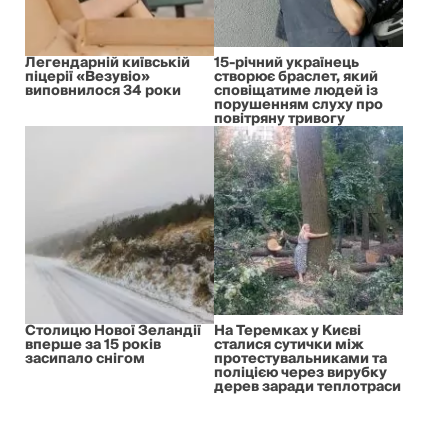
Легендарній київській
15-річний українець
піцерії «Везувіо»
створює браслет, який
виповнилося 34 роки
сповіщатиме людей із
порушенням слуху про
повітряну тривогу
Столицю Нової Зеландії
На Теремках у Києві
вперше за 15 років
сталися сутички між
засипало снігом
протестувальниками та
поліцією через вирубку
дерев заради теплотраси