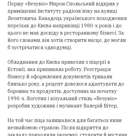
Першу «Везувіо» Мирон Спольський відкрив у
приміщенні Інституту радіозв’язку на вулиці
Леонтовича. Канадець українського походження
переїхав до Києва наприкінці 1980-х років і до
цього не мав досвіду в ресторанному бізнесі. За
його словами, він хотів створити місце, де могли
б зустрічатися однодумці.
Обладнання до Києва привезли з піцерії в
Естонії, яка припиняла роботу. Реєстрація
бізнесу й оформлення документів тривали
близько року, а рецепт довелося адаптувати до
борошна та продуктів, доступних на початку
1990-х. Логотип і візуальний стиль «Везувіо»
розробив художник і музикант Валерій Вітер.
На той час піца залишалася для багатьох киян
незнайомою стравою. Після відкриття до
закладу приходили іноземці, студенти й містяни,