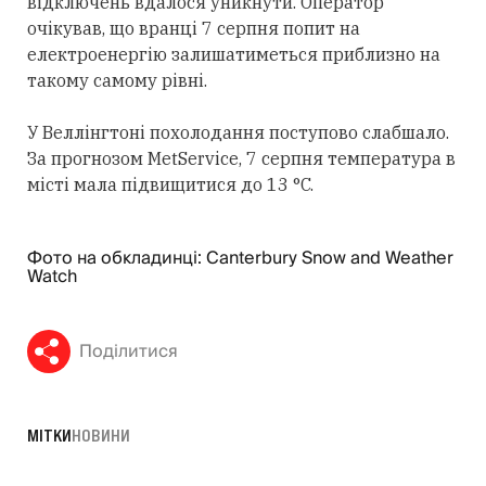
відключень вдалося уникнути. Оператор
очікував, що вранці 7 серпня попит на
електроенергію залишатиметься приблизно на
такому самому рівні.
У Веллінгтоні похолодання поступово слабшало.
За прогнозом MetService, 7 серпня температура в
місті мала підвищитися до 13 °C.
Фото на обкладинці: Canterbury Snow and Weather
Watch
Поділитися
МІТКИ
НОВИНИ