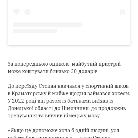
За попередньою оцінкою, майбутній пристрій
може коштувати близько 30 доларів.
До переїзду Степан навчався у спортивній школі
в Краматорську й майже щодня займався хокеєм.
У 2022 році він разом із батьками виїхав із
Донецької області до Німеччини, де продовжив
тренування та вивчив німецьку мову.
«Якщо це допоможе хоча б одній людині, уся
робота була недаремною», — каже Степан.