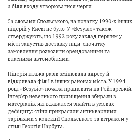
а біля входу утворювалися черги.
За словами Спольського, на початку 1990-х інших
піцерій у Києві не було. У «Везувіо» також
стверджують, що 1992 року заклад першим у
місті запустив доставку піци: спочатку
замовлення розвозили орендованими та
власними автомобілями.
Піцерія кілька разів змінювала адресу й
відкривала філії в інших районах міста. У 1994
році «Везувіо» почала працювати на Рейтарській.
Інтер’єр невеликого приміщення збирали з
матеріалів, які вдавалося знайти в умовах
дефіциту: стіни прикрасили антикварними
тарілками з колекції Спольського та вітражем у
стилі Георгія Нарбута.