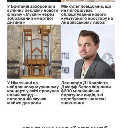
У Британіїї заборонили
Мінкульт повідомив, що
вуличну рекламу нового
не погоджував
фільму «Мумія» через
облаштування нового
зображення «мертвої
культурного простору на
дитини»
Андріївському узвозі
У Німеччині на
Леонардо Ді Капріо та
найдовшому музичному
Джефф Безос виділили
концерті у світі пролунав
$200 мільйонів на
новий акорд —
порятунок видів, які
попередній звучав
перебувають на межі
майже два роки
зникнення