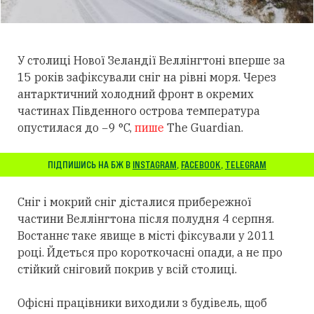
У столиці Нової Зеландії Веллінгтоні вперше за
15 років зафіксували сніг на рівні моря. Через
антарктичний холодний фронт в окремих
частинах Південного острова температура
опустилася до −9 °C,
пише
The Guardian.
ПІДПИШИСЬ НА БЖ В
INSTAGRAM
,
FACEBOOK
,
TELEGRAM
Сніг і мокрий сніг дісталися прибережної
частини Веллінгтона після полудня 4 серпня.
Востаннє таке явище в місті фіксували у 2011
році. Йдеться про короткочасні опади, а не про
стійкий сніговий покрив у всій столиці.
Офісні працівники виходили з будівель, щоб