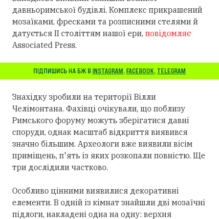
давньоримської будівлі. Комплекс прикрашений
мозаїками, фресками та розписними стелями й
датується II століттям нашої ери,
повідомляє
Associated Press.
ПІДПИШИСЬ НА БЖ В
INSTAGRAM
,
FACEBOOK
,
TELEGRAM
Знахідку зробили на території Вілли
Челімонтана. Фахівці очікували, що поблизу
Римського форуму можуть зберігатися давні
споруди, однак масштаб відкриття виявився
значно більшим. Археологи вже виявили вісім
приміщень, п'ять із яких розкопали повністю. Ще
три дослідили частково.
Особливо цінними виявилися декоративні
елементи. В одній із кімнат знайшли дві мозаїчні
підлоги, накладені одна на одну: верхня