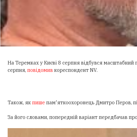
На Теремках у Києві 8 серпня відбувся масштабний
серпня,
повідомив
кореспондент NV.
Також, як
пише
пам'яткоохоронець Дмитро Перов, під
За його словами, попередній варіант передбачав пр