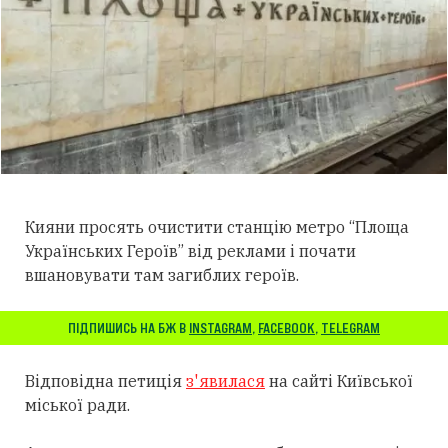
Кияни просять очистити станцію метро “Площа
Українських Героїв” від реклами і почати
вшановувати там загиблих героїв.
ПІДПИШИСЬ НА БЖ В
INSTAGRAM
,
FACEBOOK
,
TELEGRAM
Відповідна петиція
з'явилася
на сайті Київської
міської ради.