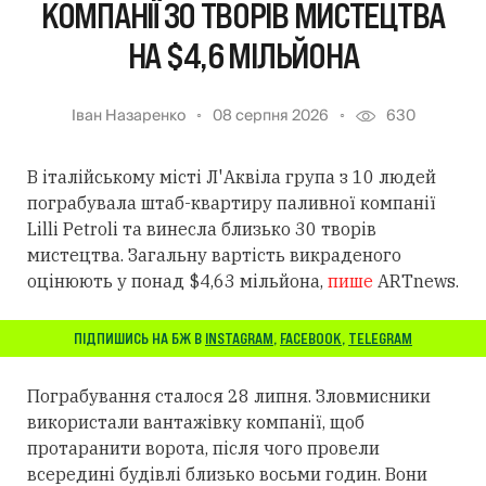
КОМПАНІЇ 30 ТВОРІВ МИСТЕЦТВА
НА $4,6 МІЛЬЙОНА
Іван Назаренко
08 серпня 2026
630
В італійському місті Л'Аквіла група з 10 людей
пограбувала штаб-квартиру паливної компанії
Lilli Petroli та винесла близько 30 творів
мистецтва. Загальну вартість викраденого
оцінюють у понад $4,63 мільйона,
пише
ARTnews.
ПІДПИШИСЬ НА БЖ В
INSTAGRAM
,
FACEBOOK
,
TELEGRAM
Пограбування сталося 28 липня. Зловмисники
використали вантажівку компанії, щоб
протаранити ворота, після чого провели
всередині будівлі близько восьми годин. Вони