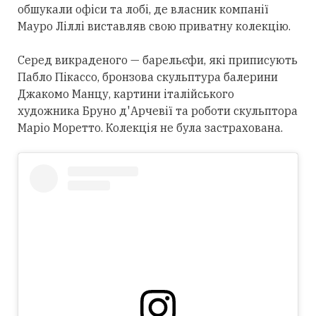
обшукали офіси та лобі, де власник компанії
Мауро Ліллі виставляв свою приватну колекцію.
Серед викраденого — барельєфи, які приписують
Пабло Пікассо, бронзова скульптура балерини
Джакомо Манцу, картини італійського
художника Бруно д'Арчевії та роботи скульптора
Маріо Моретто. Колекція не була застрахована.