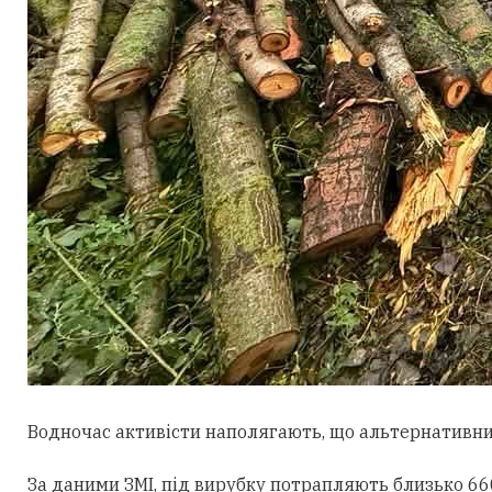
Водночас активісти наполягають, що альтернативни
За даними ЗМІ, під вирубку потрапляють близько 660