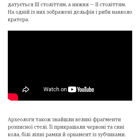
датується III століттям, а нижня — II століттям.
На одній із них зображені дельфін і риби навколо
кратера.
Археологи також знайшли великі фрагменти
розписної стелі. Її прикрашали червоні та сині
кола, білі ліпні рамки й орнамент із зубчиками.