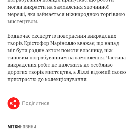
могли викрасти на замовлення злочинної
мережі, яка займається міжнародною торгівлею
мистецтвом.
Водночас експерт із повернення викрадених
творів Крістофер Марінелло вважає, що напад
міг бути радше актом помсти власнику, ніж
типовим пограбуванням на замовлення. Частина
викрадених робіт не належить до особливо
дорогих творів мистецтва, а Ліллі відомий своєю
пристрастю до колекціонування.
Поділитися
МІТКИ
НОВИНИ