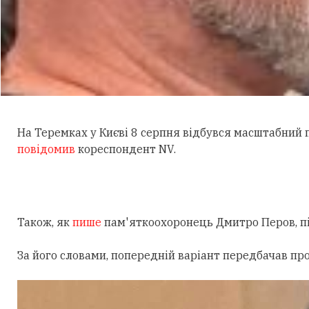
На Теремках у Києві 8 серпня відбувся масштабний
повідомив
кореспондент NV.
Також, як
пише
пам'яткоохоронець Дмитро Перов, під
За його словами, попередній варіант передбачав пр