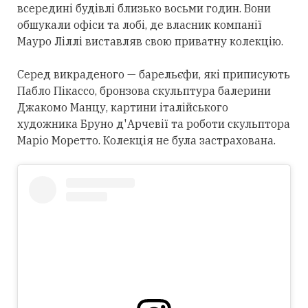
всередині будівлі близько восьми годин. Вони
обшукали офіси та лобі, де власник компанії
Мауро Ліллі виставляв свою приватну колекцію.
Серед викраденого — барельєфи, які приписують
Пабло Пікассо, бронзова скульптура балерини
Джакомо Манцу, картини італійського
художника Бруно д'Арчевії та роботи скульптора
Маріо Моретто. Колекція не була застрахована.