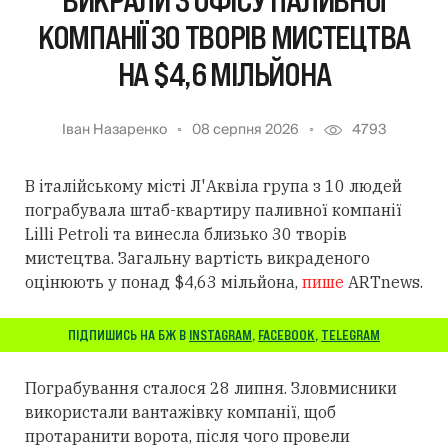
ВИКРАЛИ З ОФІСУ ПАЛИВНОЇ
КОМПАНІЇ 30 ТВОРІВ МИСТЕЦТВА
НА $4,6 МІЛЬЙОНА
Іван Назаренко
08 серпня 2026
4793
В італійському місті Л'Аквіла група з 10 людей
пограбувала штаб-квартиру паливної компанії
Lilli Petroli та винесла близько 30 творів
мистецтва. Загальну вартість викраденого
оцінюють у понад $4,63 мільйона,
пише
ARTnews.
ПІДПИШИСЬ НА БЖ В
INSTAGRAM
,
FACEBOOK
,
TELEGRAM
Пограбування сталося 28 липня. Зловмисники
використали вантажівку компанії, щоб
протаранити ворота, після чого провели