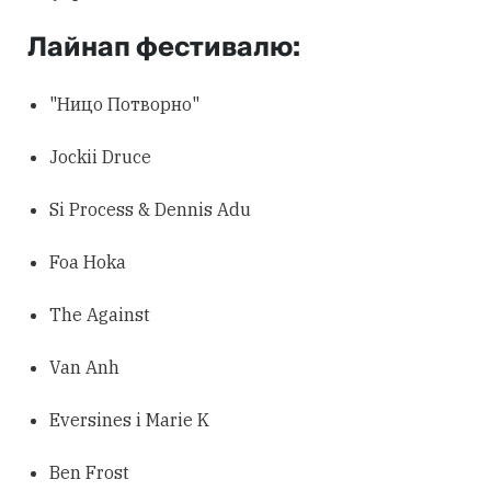
Лайнап фестивалю:
"Ницо Потворно"
Jockii Druce
Si Process & Dennis Adu
Foa Hoka
The Against
Van Anh
Eversines і Marie K
Ben Frost