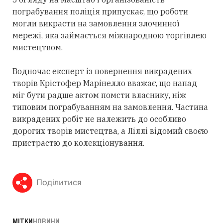
пограбування поліція припускає, що роботи
могли викрасти на замовлення злочинної
мережі, яка займається міжнародною торгівлею
мистецтвом.
Водночас експерт із повернення викрадених
творів Крістофер Марінелло вважає, що напад
міг бути радше актом помсти власнику, ніж
типовим пограбуванням на замовлення. Частина
викрадених робіт не належить до особливо
дорогих творів мистецтва, а Ліллі відомий своєю
пристрастю до колекціонування.
Поділитися
МІТКИ
НОВИНИ