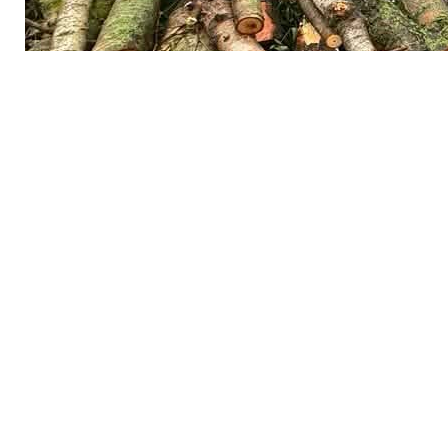
Водночас активісти наполягають, що альтернативни
За даними ЗМІ, під вирубку потрапляють близько 660