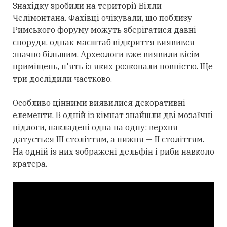
Знахідку зробили на території Вілли
Челімонтана. Фахівці очікували, що поблизу
Римського форуму можуть зберігатися давні
споруди, однак масштаб відкриття виявився
значно більшим. Археологи вже виявили вісім
приміщень, п'ять із яких розкопали повністю. Ще
три дослідили частково.
Особливо цінними виявилися декоративні
елементи. В одній із кімнат знайшли дві мозаїчні
підлоги, накладені одна на одну: верхня
датується III століттям, а нижня — II століттям.
На одній із них зображені дельфін і риби навколо
кратера.