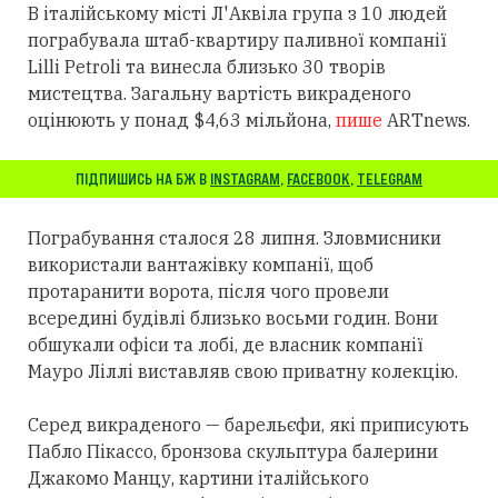
В італійському місті Л'Аквіла група з 10 людей
пограбувала штаб-квартиру паливної компанії
Lilli Petroli та винесла близько 30 творів
мистецтва. Загальну вартість викраденого
оцінюють у понад $4,63 мільйона,
пише
ARTnews.
ПІДПИШИСЬ НА БЖ В
INSTAGRAM
,
FACEBOOK
,
TELEGRAM
Пограбування сталося 28 липня. Зловмисники
використали вантажівку компанії, щоб
протаранити ворота, після чого провели
всередині будівлі близько восьми годин. Вони
обшукали офіси та лобі, де власник компанії
Мауро Ліллі виставляв свою приватну колекцію.
Серед викраденого — барельєфи, які приписують
Пабло Пікассо, бронзова скульптура балерини
Джакомо Манцу, картини італійського