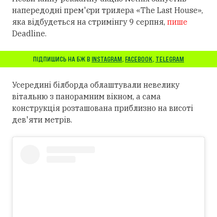
напередодні прем'єри трилера «The Last House»,
яка відбудеться на стримінгу 9 серпня,
пише
Deadline.
ПІДПИШИСЬ НА БЖ В
INSTAGRAM
,
FACEBOOK
,
TELEGRAM
Усередині білборда облаштували невелику
вітальню з панорамним вікном, а сама
конструкція розташована приблизно на висоті
дев'яти метрів.