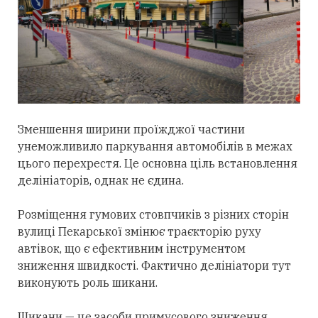
Зменшення ширини проїжджої частини
унеможливило паркування автомобілів в межах
цього перехрестя. Це основна ціль встановлення
делініаторів, однак не єдина.
Розміщення гумових стовпчиків з різних сторін
вулиці Пекарської змінює траєкторію руху
автівок, що є ефективним інструментом
зниження швидкості. Фактично делініатори тут
виконують роль шикани.
Шикани — це засоби примусового зниження