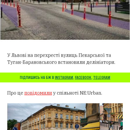
У Львові на перехресті вулиць Пекарської та
Туган-Барановського встановили делініатори.
ПІДПИШИСЬ НА БЖ В
INSTAGRAM
,
FACEBOOK
,
TELEGRAM
Про це
повідомили
у спільноті NE:Urban.