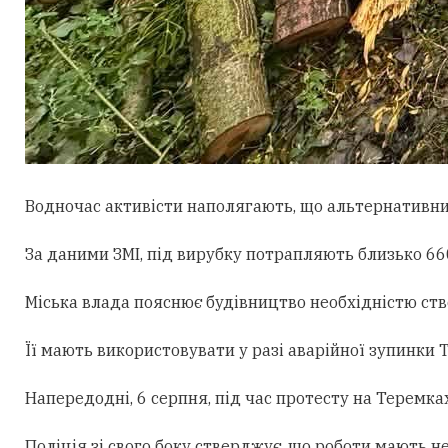
Водночас активісти наполягають, що альтернативни
За даними ЗМІ, під вирубку потрапляють близько 660
Міська влада пояснює будівництво необхідністю ст
Її мають використовувати у разі аварійної зупинки
Напередодні, 6 серпня, під час протесту на Теремк
Поліція зі свого боку стверджує, що роботи мають н