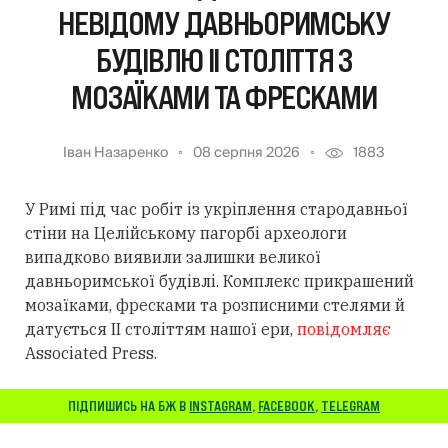
НЕВІДОМУ ДАВНЬОРИМСЬКУ
БУДІВЛЮ II СТОЛІТТЯ З
МОЗАЇКАМИ ТА ФРЕСКАМИ
Іван Назаренко
08 серпня 2026
1883
У Римі під час робіт із укріплення стародавньої
стіни на Целійському пагорбі археологи
випадково виявили залишки великої
давньоримської будівлі. Комплекс прикрашений
мозаїками, фресками та розписними стелями й
датується II століттям нашої ери,
повідомляє
Associated Press.
ПІДПИШИСЬ НА БЖ В
INSTAGRAM
,
FACEBOOK
,
TELEGRAM