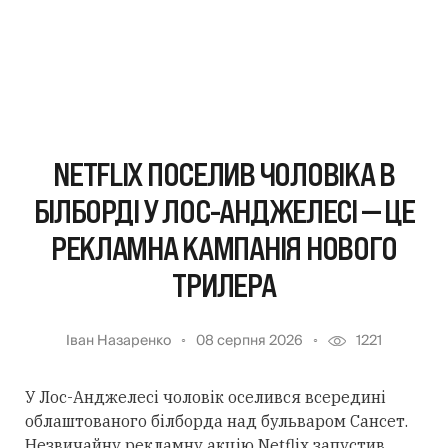
NETFLIX ПОСЕЛИВ ЧОЛОВІКА В
БІЛБОРДІ У ЛОС-АНДЖЕЛЕСІ — ЦЕ
РЕКЛАМНА КАМПАНІЯ НОВОГО
ТРИЛЕРА
Іван Назаренко
08 серпня 2026
1221
У Лос-Анджелесі чоловік оселився всередині
облаштованого білборда над бульваром Сансет.
Незвичайну рекламну акцію Netflix запустив