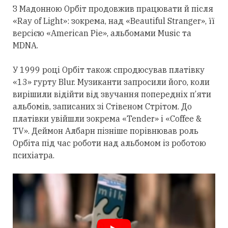
З Мадонною Орбіт
продовжив
працювати й після
«Ray of Light»: зокрема, над «Beautiful Stranger», її
версією «American Pie», альбомами Music та
MDNA.
У 1999 році Орбіт також спродюсував платівку
«13» гурту Blur. Музиканти запросили його, коли
вирішили відійти від звучання попередніх п’яти
альбомів, записаних зі Стівеном Стрітом. До
платівки увійшли зокрема «Tender» і «Coffee &
TV». Деймон Албарн пізніше порівнював роль
Орбіта під час роботи над альбомом із роботою
психіатра.