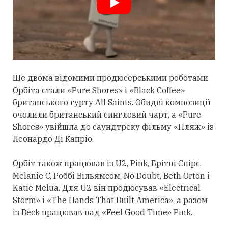
Ще двома відомими продюсерськими роботами
Орбіта
стали
«Pure Shores» і «Black Coffee»
британського гурту All Saints. Обидві композиції
очолили британський сингловий чарт, а «Pure
Shores» увійшла до саундтреку фільму «Пляж» із
Леонардо Ді Капріо.
Орбіт також працював із U2, Pink, Брітні Спірс,
Melanie C, Роббі Вільямсом, No Doubt, Beth Orton і
Katie Melua. Для U2 він продюсував «Electrical
Storm» і «The Hands That Built America», а разом
із Beck працював над «Feel Good Time» Pink.