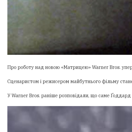
Про роботу над новою «Матрицею» Warner Bros. уперш
Сценаристом і режисером майбутнього фільму стан
У Warner Bros. раніше розповідали, що саме Ґоддард