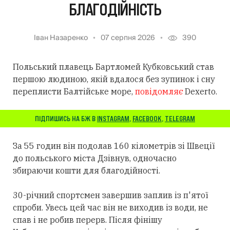
БЛАГОДІЙНІСТЬ
Іван Назаренко
07 серпня 2026
390
Польський плавець Бартломей Кубковський став
першою людиною, якій вдалося без зупинок і сну
переплисти Балтійське море,
повідомляє
Dexerto.
ПІДПИШИСЬ НА БЖ В
INSTAGRAM
,
FACEBOOK
,
TELEGRAM
За 55 годин він подолав 160 кілометрів зі Швеції
до польського міста Дзівнув, одночасно
збираючи кошти для благодійності.
30-річний спортсмен завершив заплив із п'ятої
спроби. Увесь цей час він не виходив із води, не
спав і не робив перерв. Після фінішу