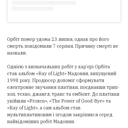
Орбіт помер удома 23 липня, однак про його
смерть повідомили 7 серпня. Причину смерті не
назвали.
Однією з визначальних робіт у кар’єрі Орбіта
став альбом «Ray of Light» Мадонни, випущений
1998 року. Продюсер допоміг сформувати
електронне звучання платівки, поєднавши трип-
хоп, техно, джангл, транс та ембієнт. До платівки
увійшли «Frozen», «The Power of Good-Bye» та
«Ray of Light», а сам альбом став
мультиплатиновим і згодом закріпився
серед
найвідоміших робіт Мадонни.