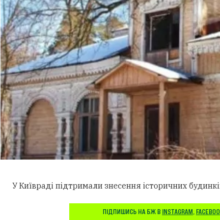
У Київраді підтримали знесення історичних будинків
ПІДПИШИСЬ НА БЖ В
INSTAGRAM
,
FACEBO