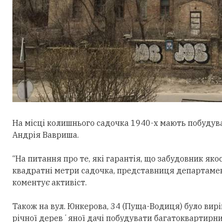
На місці колишнього садочка 1940-х мають побудув
Андрія Вавриша.
“На питання про те, які гарантія, що забудовник яко
квадратні метри садочка, представниця департамент
коментує активіст.
Також на вул. Юнкерова, 34 (Пуща-Водиця) було вирі
річної деревʼяної дачі побудувати багатоквартирни