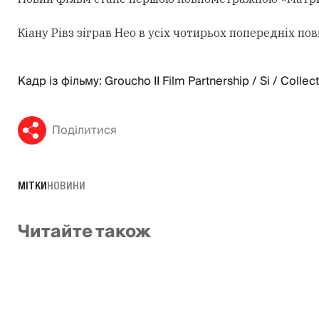
Кіану Рівз зіграв Нео в усіх чотирьох попередніх 
Кадр із фільму: Groucho II Film Partnership / Si / Collec
Поділитися
МІТКИ
НОВИНИ
Читайте також