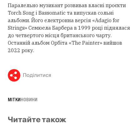
Паралельно музикант розвивав власні проєкти
Torch Song і Bassomatic та випускав сольні
альбоми. Його електронна версія «Adagio for
Strings» Семюела Барбера в 1999 році піднялася
до четвертого місця британського чарту.
Останній альбом Орбіта «The Painter» вийшов
2022 року.
Поділитися
МІТКИ
НОВИНИ
Читайте також