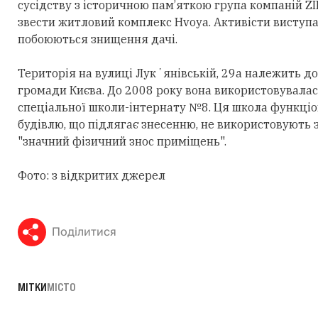
сусідству з історичною пам’яткою група компаній ZI
звести житловий комплекс Hvoya. Активісти виступ
побоюються знищення дачі.
Територія на вулиці Лукʼянівській, 29а належить д
громади Києва. До 2008 року вона використовувалас
спеціальної школи-інтернату №8. Ця школа функціону
будівлю, що підлягає знесенню, не використовують
"значний фізичний знос приміщень".
Фото: з відкритих джерел
Поділитися
МІТКИ
МІСТО