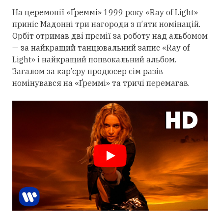
На церемонії «Ґреммі» 1999 року «Ray of Light»
приніс Мадонні
три
нагороди з п’яти номінацій.
Орбіт
отримав
дві премії за роботу над альбомом
— за найкращий танцювальний запис «Ray of
Light» і найкращий попвокальний альбом.
Загалом за кар’єру продюсер сім разів
номінувався на «Ґреммі» та тричі перемагав.