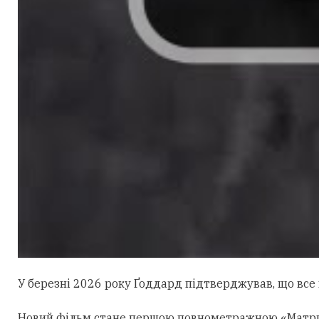
У березні 2026 року Ґоддард підтверджував, що все щ
Новий фільм стане першою повнометражною «Матрице