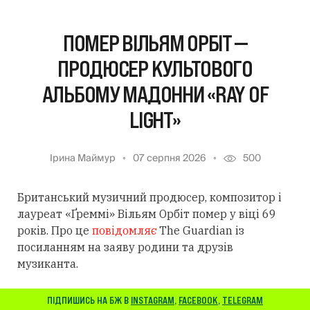
ПОМЕР ВІЛЬЯМ ОРБІТ —
ПРОДЮСЕР КУЛЬТОВОГО
АЛЬБОМУ МАДОННИ «RAY OF
LIGHT»
Ірина Маймур
07 серпня 2026
500
Британський музичний продюсер, композитор і
лауреат «Ґреммі» Вільям Орбіт помер у віці 69
років. Про це
повідомляє
The Guardian із
посиланням
на заяву родини та друзів
музиканта.
ПІДПИШИСЬ НА БЖ В
INSTAGRAM
,
FACEBOOK
,
TELEGRAM