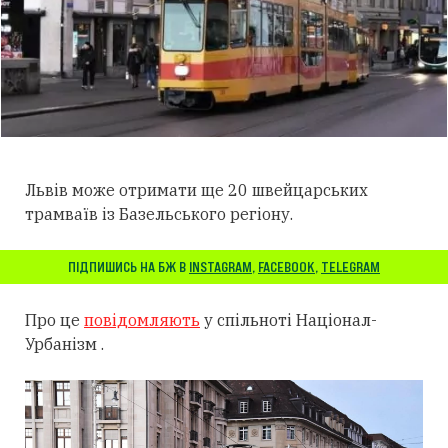
Львів може отримати ще 20 швейцарських
трамваїв із Базельського регіону.
ПІДПИШИСЬ НА БЖ В
INSTAGRAM
,
FACEBOOK
,
TELEGRAM
Про це
повідомляють
у спільноті Націонал-
Урбанізм .