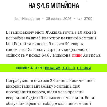
НА $4,6 МІЛЬЙОНА
Іван Назаренко
08 серпня 2026
3799
В італійському місті Л'Аквіла група з 10 людей
пограбувала штаб-квартиру паливної компанії
Lilli Petroli та винесла близько 30 творів
мистецтва. Загальну вартість викраденого
оцінюють у понад $4,63 мільйона,
пише
ARTnews.
ПІДПИШИСЬ НА БЖ В
INSTAGRAM
,
FACEBOOK
,
TELEGRAM
Пограбування сталося 28 липня. Зловмисники
використали вантажівку компанії, щоб
протаранити ворота, після чого провели
всередині будівлі близько восьми годин. Вони
обшукали офіси та лобі, де власник компанії