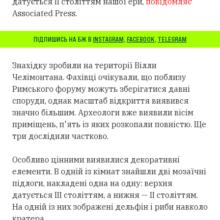
датується II століттям нашої ери,
повідомляє
Associated Press.
ПІДПИШИСЬ НА БЖ В
INSTAGRAM
,
FACEBOOK
,
TELEGRAM
Знахідку зробили на території Вілли
Челімонтана. Фахівці очікували, що поблизу
Римського форуму можуть зберігатися давні
споруди, однак масштаб відкриття виявився
значно більшим. Археологи вже виявили вісім
приміщень, п'ять із яких розкопали повністю. Ще
три дослідили частково.
Особливо цінними виявилися декоративні
елементи. В одній із кімнат знайшли дві мозаїчні
підлоги, накладені одна на одну: верхня
датується III століттям, а нижня — II століттям.
На одній із них зображені дельфін і риби навколо
кратера.