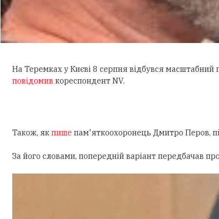
На Теремках у Києві 8 серпня відбувся масштабний
повідомив
кореспондент NV.
Також, як
пише
пам'яткоохоронець Дмитро Перов, під
За його словами, попередній варіант передбачав пр