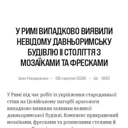
У РИМІ ВИПАДКОВО ВИЯВИЛИ
НЕВІДОМУ ДАВНЬОРИМСЬКУ
БУДІВЛЮ II СТОЛІТТЯ З
МОЗАЇКАМИ ТА ФРЕСКАМИ
Іван Назаренко
08 серпня 2026
1853
У Римі під час робіт із укріплення стародавньої
стіни на Целійському пагорбі археологи
випадково виявили залишки великої
давньоримської будівлі. Комплекс прикрашений
мозаїками, фресками та розписними стелями й