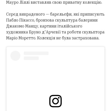
Мауро Ліллі виставляв свою приватну колекцію.
Серед викраденого — барельєфи, які приписують
Пабло Пікассо, бронзова скульптура балерини
Джакомо Манцу, картини італійського
художника Бруно д'Арчевії та роботи скульптора
Маріо Моретто. Колекція не була застрахована.