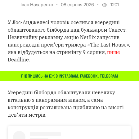
Іван Назаренко
08 серпня 2026
1201
У Лос-Анджелесі чоловік оселився всередині
облаштованого білборда над бульваром Сансет.
Незвичайну рекламну акцію Netflix запустив
напередодні прем'єри трилера «The Last House»,
яка відбудеться на стримінгу 9 серпня,
пише
Deadline.
ПІДПИШИСЬ НА БЖ В
INSTAGRAM
,
FACEBOOK
,
TELEGRAM
Усередині білборда облаштували невелику
вітальню з панорамним вікном, а сама
конструкція розташована приблизно на висоті
дев'яти метрів.