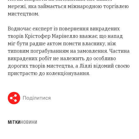
мережі, яка займається міжнародною торгівлею
мистецтвом.
Водночас експерт із повернення викрадених
творів Крістофер Марінелло вважає, що напад
міг бути радше актом помсти власнику, ніж
типовим пограбуванням на замовлення. Частина
викрадених робіт не належить до особливо
дорогих творів мистецтва, а Ліллі відомий своєю
пристрастю до колекціонування.
Поділитися
МІТКИ
НОВИНИ