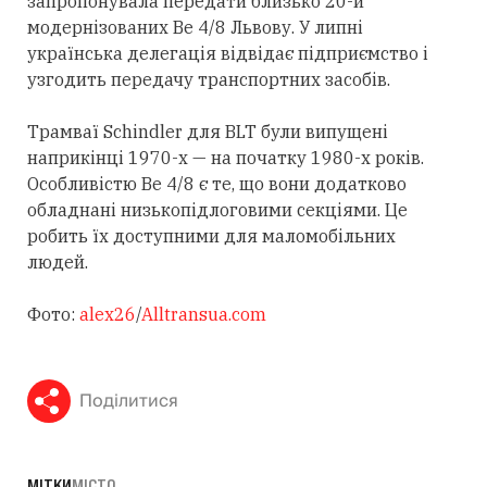
запропонувала передати близько 20-и
модернізованих Be 4/8 Львову. У липні
українська делегація відвідає підприємство і
узгодить передачу транспортних засобів.
Трамваї Schindler для BLT були випущені
наприкінці 1970-х — на початку 1980-х років.
Особливістю Be 4/8 є те, що вони додатково
обладнані низькопідлоговими секціями. Це
робить їх доступними для маломобільних
людей.
Фото:
alex26
/
Alltransua.com
Поділитися
МІТКИ
МІСТО