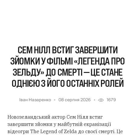
СЕМ НІЛЛ ВСТИГ ЗАВЕРШИТИ
ЗЙОМКИ У ФІЛЬМІ «ЛЕГЕНДА ПРО
ЗЕЛЬДУ» ДО СМЕРТІ — ЦЕ СТАНЕ
ОДНІЄЮ З ЙОГО ОСТАННІХ РОЛЕЙ
Іван Назаренко
08 серпня 2026
1679
Новозеландський актор Сем Нілл встиг
завершити зйомки у майбутній екранізації
відеогри The Legend of Zelda до своєї смерті. Це