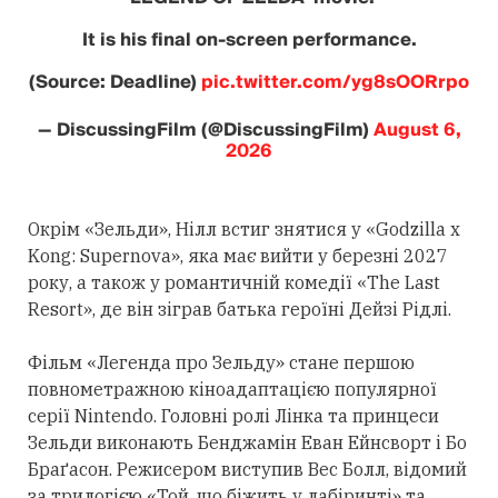
It is his final on-screen performance.
(Source: Deadline)
pic.twitter.com/yg8sOORrpo
— DiscussingFilm (@DiscussingFilm)
August 6,
2026
Окрім «Зельди», Нілл встиг знятися у «Godzilla x
Kong: Supernova», яка має вийти у березні 2027
року, а також у романтичній комедії «The Last
Resort», де він зіграв батька героїні Дейзі Рідлі.
Фільм «Легенда про Зельду» стане першою
повнометражною кіноадаптацією популярної
серії Nintendo. Головні ролі Лінка та принцеси
Зельди виконають Бенджамін Еван Ейнсворт і Бо
Браґасон. Режисером виступив Вес Болл, відомий
за трилогією «Той, що біжить у лабіринті» та