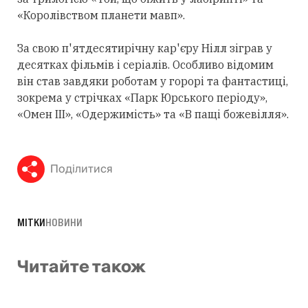
«Королівством планети мавп».
За свою п'ятдесятирічну кар'єру Нілл зіграв у
десятках фільмів і серіалів. Особливо відомим
він став завдяки роботам у горорі та фантастиці,
зокрема у стрічках «Парк Юрського періоду»,
«Омен III», «Одержимість» та «В пащі божевілля».
Поділитися
МІТКИ
НОВИНИ
Читайте також