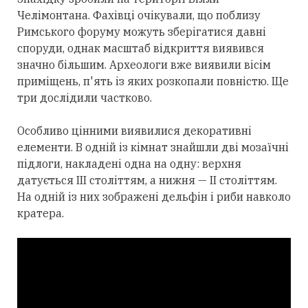
Челімонтана. Фахівці очікували, що поблизу
Римського форуму можуть зберігатися давні
споруди, однак масштаб відкриття виявився
значно більшим. Археологи вже виявили вісім
приміщень, п'ять із яких розкопали повністю. Ще
три дослідили частково.
Особливо цінними виявилися декоративні
елементи. В одній із кімнат знайшли дві мозаїчні
підлоги, накладені одна на одну: верхня
датується III століттям, а нижня — II століттям.
На одній із них зображені дельфін і риби навколо
кратера.