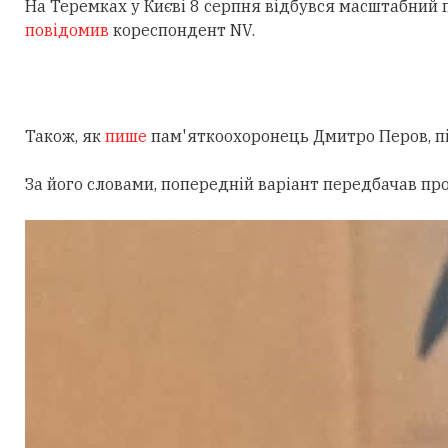
На Теремках у Києві 8 серпня відбувся масштабний
повідомив
кореспондент NV.
Також, як
пише
пам'яткоохоронець Дмитро Перов, під
За його словами, попередній варіант передбачав пр