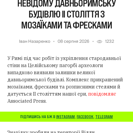
НЕВІДОМУ ДАВНЬОРИМСЬКУ
БУДІВЛЮ II СТОЛІТТЯ З
МОЗАЇКАМИ ТА ФРЕСКАМИ
Іван Назаренко
08 серпня 2026
1232
У Римі під час робіт із укріплення стародавньої
стіни на Целійському пагорбі археологи
випадково виявили залишки великої
давньоримської будівлі. Комплекс прикрашений
мозаїками, фресками та розписними стелями й
датується II століттям нашої ери,
повідомляє
Associated Press.
ПІДПИШИСЬ НА БЖ В
INSTAGRAM
,
FACEBOOK
,
TELEGRAM
Знахідку зробили на території Вілли