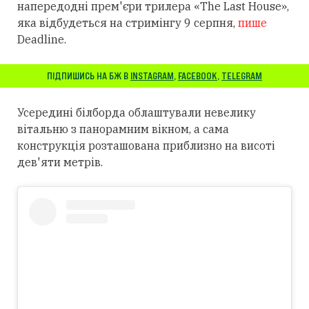
напередодні прем'єри трилера «The Last House»,
яка відбудеться на стримінгу 9 серпня,
пише
Deadline.
ПІДПИШИСЬ НА БЖ В
INSTAGRAM
,
FACEBOOK
,
TELEGRAM
Усередині білборда облаштували невелику
вітальню з панорамним вікном, а сама
конструкція розташована приблизно на висоті
дев'яти метрів.