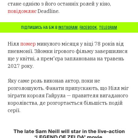
стане однією з його останніх ролей у кіно,
повідомляє
Deadline.
ПІДПИШИСЬ НА БЖ В
INSTAGRAM
,
FACEBOOK
,
TELEGRAM
Нілл
помер
минулого місяця у віці 78 років від
пневмонії. Зйомки ігрового фільму завершилися
ще у квітні, а прем'єра запланована на травень
2027 року.
Яку саме роль виконав актор, поки не
розголошують. Фанати припускають, що Нілл міг
зіграти короля Гайрула — правителя вигаданого
королівства, де розгортається більшість подій
серії.
The late Sam Neill will star in the live-action
‘LEGEND OF ZELDA’ movie.