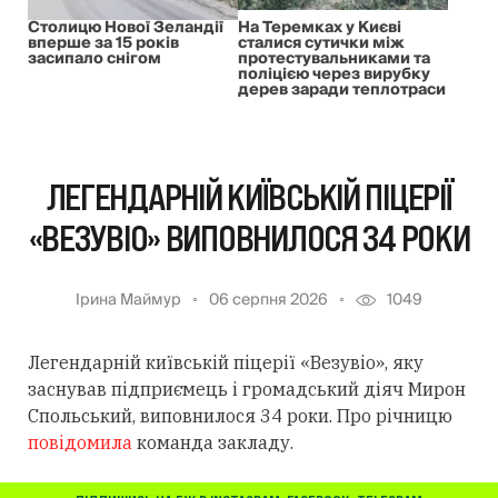
Столицю Нової Зеландії
На Теремках у Києві
вперше за 15 років
сталися сутички між
засипало снігом
протестувальниками та
поліцією через вирубку
дерев заради теплотраси
ЛЕГЕНДАРНІЙ КИЇВСЬКІЙ ПІЦЕРІЇ
«ВЕЗУВІО» ВИПОВНИЛОСЯ 34 РОКИ
Ірина Маймур
06 серпня 2026
1049
Легендарній київській піцерії «Везувіо», яку
заснував підприємець і громадський діяч Мирон
Спольський, виповнилося 34 роки. Про річницю
повідомила
команда закладу.