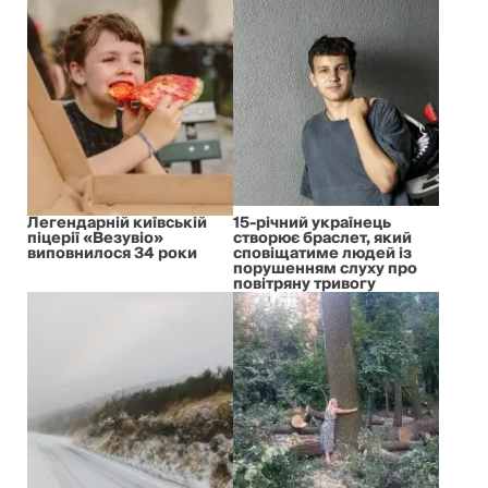
Легендарній київській
15-річний українець
піцерії «Везувіо»
створює браслет, який
виповнилося 34 роки
сповіщатиме людей із
порушенням слуху про
повітряну тривогу