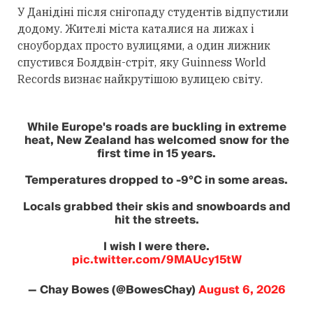
У Данідіні після снігопаду студентів відпустили
додому. Жителі міста каталися на лижах і
сноубордах просто вулицями, а один лижник
спустився Болдвін-стріт, яку Guinness World
Records визнає найкрутішою вулицею світу.
While Europe's roads are buckling in extreme
heat, New Zealand has welcomed snow for the
first time in 15 years.
Temperatures dropped to -9°C in some areas.
Locals grabbed their skis and snowboards and
hit the streets.
I wish I were there.
pic.twitter.com/9MAUcy15tW
— Chay Bowes (@BowesChay)
August 6, 2026