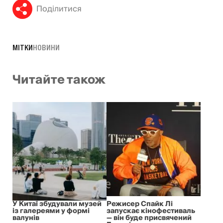
Поділитися
МІТКИ
НОВИНИ
Читайте також
У Китаї збудували музей
Режисер Спайк Лі
із галереями у формі
запускає кінофестиваль
валунів
— він буде присвячений