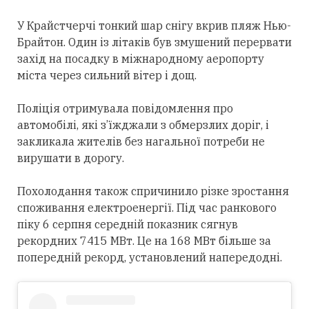
У Крайстчерчі тонкий шар снігу вкрив пляж Нью-
Брайтон. Один із літаків був змушений перервати
захід на посадку в міжнародному аеропорту
міста через сильний вітер і дощ.
Поліція отримувала повідомлення про
автомобілі, які з’їжджали з обмерзлих доріг, і
закликала жителів без нагальної потреби не
вирушати в дорогу.
Похолодання також спричинило різке зростання
споживання електроенергії. Під час ранкового
піку 6 серпня середній показник сягнув
рекордних 7415 МВт. Це на 168 МВт більше за
попередній рекорд, установлений напередодні.