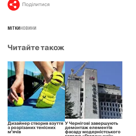
Поділитися
МІТКИ
НОВИНИ
Читайте також
Дизайнер створив взуття
У Чернігові завершують
з розрізаних тенісних
демонтаж елементів
м’ячів
фасаду модерністського