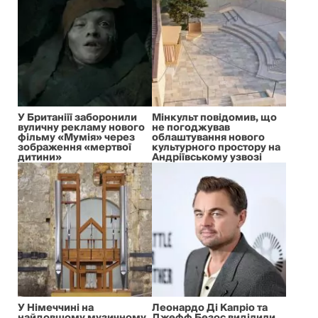
У Британіїї заборонили
Мінкульт повідомив, що
вуличну рекламу нового
не погоджував
фільму «Мумія» через
облаштування нового
зображення «мертвої
культурного простору на
дитини»
Андріївському узвозі
У Німеччині на
Леонардо Ді Капріо та