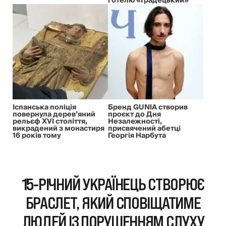
готелю «Градецький»
Іспанська поліція
Бренд GUNIA створив
повернула дерев’яний
проєкт до Дня
рельєф XVI століття,
Незалежності,
викрадений з монастиря
присвячений абетці
16 років тому
Георгія Нарбута
15-РІЧНИЙ УКРАЇНЕЦЬ СТВОРЮЄ
БРАСЛЕТ, ЯКИЙ СПОВІЩАТИМЕ
ЛЮДЕЙ ІЗ ПОРУШЕННЯМ СЛУХУ