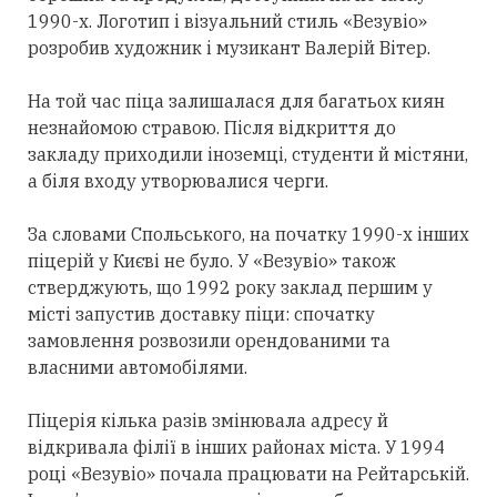
1990-х. Логотип і візуальний стиль «Везувіо»
розробив художник і музикант Валерій Вітер.
На той час піца залишалася для багатьох киян
незнайомою стравою. Після відкриття до
закладу приходили іноземці, студенти й містяни,
а біля входу утворювалися черги.
За словами Спольського, на початку 1990-х інших
піцерій у Києві не було. У «Везувіо» також
стверджують, що 1992 року заклад першим у
місті запустив доставку піци: спочатку
замовлення розвозили орендованими та
власними автомобілями.
Піцерія кілька разів змінювала адресу й
відкривала філії в інших районах міста. У 1994
році «Везувіо» почала працювати на Рейтарській.