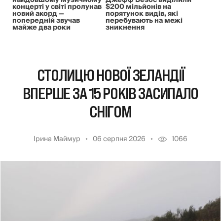
найдовшому музичному
Джефф Безос виділили
концерті у світі пролунав
$200 мільйонів на
новий акорд —
порятунок видів, які
попередній звучав
перебувають на межі
майже два роки
зникнення
СТОЛИЦЮ НОВОЇ ЗЕЛАНДІЇ
ВПЕРШЕ ЗА 15 РОКІВ ЗАСИПАЛО
СНІГОМ
Ірина Маймур
06 серпня 2026
1066