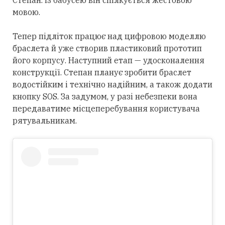
Степан. Із бабусею він спілкується жестовою
мовою.
Тепер підліток працює над цифровою моделлю
браслета й уже створив пластиковий прототип
його корпусу. Наступний етап — удосконалення
конструкції. Степан планує зробити браслет
водостійким і технічно надійним, а також додати
кнопку SOS. За задумом, у разі небезпеки вона
передаватиме місцеперебування користувача
рятувальникам.