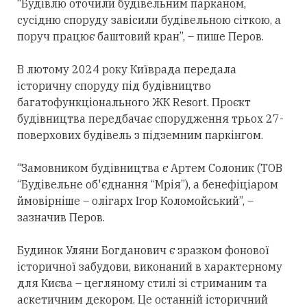
“Будівлю оточили будівельним парканом,
сусідню споруду завісили будівельною сіткою, а
поруч працює баштовий кран”, – пише Перов.
В лютому 2024 року Київрада передала
історичну споруду під будівництво
багатофункціонального ЖК Resort. Проєкт
будівництва передбачає спорудження трьох 27-
поверхових будівель з підземним паркінгом.
“Замовником будівництва є Артем Солоник (ТОВ
“Будівельне об'єднання “Мрія”), а бенефіціаром
ймовірніше – олігарх Ігор Коломойський”, –
зазначив Перов.
Будинок Уляни Богданович є зразком фонової
історичної забудови, виконаний в характерному
для Києва – цегляному стилі зі стриманим та
аскетичним декором. Це останній історичний