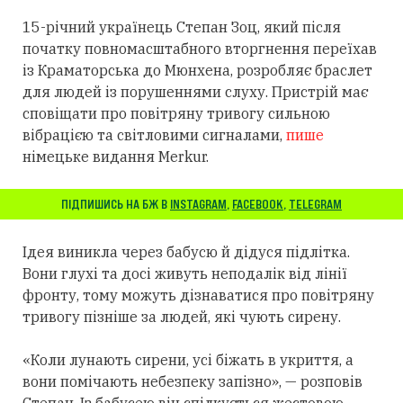
15-річний українець Степан Зоц, який після
початку повномасштабного вторгнення переїхав
із Краматорська до Мюнхена, розробляє браслет
для людей із порушеннями слуху.
Пристрій має
сповіщати про повітряну тривогу сильною
вібрацією та світловими сигналами,
пише
німецьке видання Merkur.
ПІДПИШИСЬ НА БЖ В
INSTAGRAM
,
FACEBOOK
,
TELEGRAM
Ідея виникла через бабусю й дідуся підлітка.
Вони глухі та досі живуть неподалік від лінії
фронту, тому можуть дізнаватися про повітряну
тривогу пізніше за людей, які чують сирену.
«Коли лунають сирени, усі біжать в укриття, а
вони помічають небезпеку запізно», — розповів