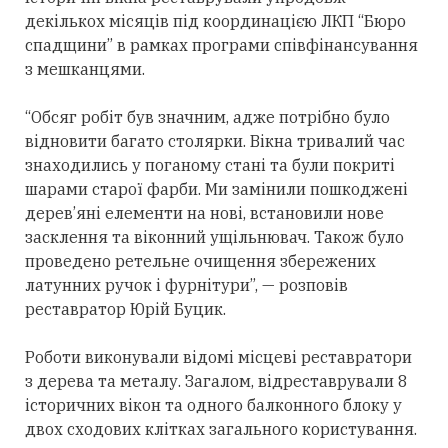
декількох місяців під координацією ЛКП “Бюро
спадщини” в рамках програми співфінансування
з мешканцями.
“Обсяг робіт був значним, адже потрібно було
відновити багато столярки. Вікна тривалий час
знаходились у поганому стані та були покриті
шарами старої фарби. Ми замінили пошкоджені
дерев’яні елементи на нові, встановили нове
засклення та віконний ущільнювач. Також було
проведено ретельне очищення збережених
латунних ручок і фурнітури”, — розповів
реставратор Юрій Буцик.
Роботи виконували відомі місцеві реставратори
з дерева та металу. Загалом, відреставрували 8
історичних вікон та одного балконного блоку у
двох сходових клітках загального користування.