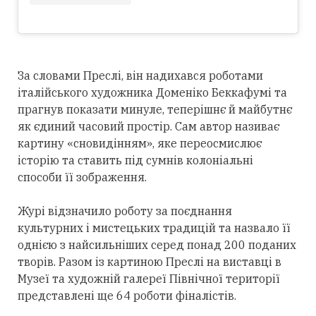
За словами Преслі, він надихався роботами
італійського художника Доменіко Беккафумі та
прагнув показати минуле, теперішнє й майбутнє
як єдиний часовий простір. Сам автор називає
картину «сновидінням», яке переосмислює
історію та ставить під сумнів колоніальні
способи її зображення.
Журі відзначило роботу за поєднання
культурних і мистецьких традицій та назвало її
однією з найсильніших серед понад 200 поданих
творів. Разом із картиною Преслі на виставці в
Музеї та художній галереї Північної території
представлені ще 64 роботи фіналістів.