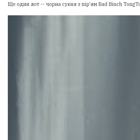
Ще один лот — чорна сукня з пір’ям Bad Binch TongTo