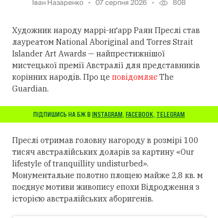
Іван Назаренко
07 серпня 2026
808
Художник народу маррі-нґарр Раян Преслі став
лауреатом National Aboriginal and Torres Strait
Islander Art Awards — найпрестижнішої
мистецької премії Австралії для представників
корінних народів. Про це
повідомляє
The
Guardian.
ПІДПИШИСЬ НА БЖ В
INSTAGRAM
,
FACEBOOK
,
TELEGRAM
Преслі отримав головну нагороду в розмірі 100
тисяч австралійських доларів за картину «Our
lifestyle of tranquillity undisturbed».
Монументальне полотно площею майже 2,8 кв. м
поєднує мотиви живопису епохи Відродження з
історією австралійських аборигенів.