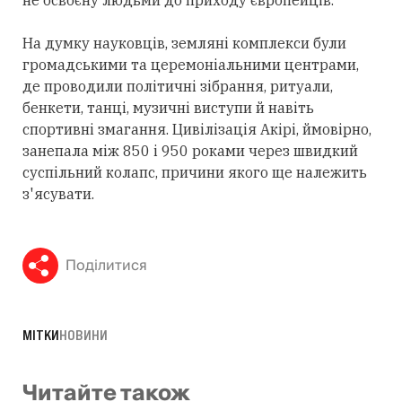
не освоєну людьми до приходу європейців.
На думку науковців, земляні комплекси були
громадськими та церемоніальними центрами,
де проводили політичні зібрання, ритуали,
бенкети, танці, музичні виступи й навіть
спортивні змагання. Цивілізація Акірі, ймовірно,
занепала між 850 і 950 роками через швидкий
суспільний колапс, причини якого ще належить
з'ясувати.
Поділитися
МІТКИ
НОВИНИ
Читайте також