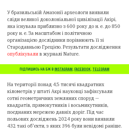
У бразильській Амазонії археологи виявили
сліди великої доколоніальної цивілізації Акірі,
яка існувала приблизно з 600 року до н. е. до 850
року н. е. За масштабом і політичною
організацією дослідники порівнюють її зі
Стародавньою Грецією. Результати дослідження
опублікували
в журналі Nature.
ПІДПИШИСЬ НА БЖ В
INSTAGRAM
,
FACEBOOK
,
TELEGRAM
На території понад 4,5 тисячі квадратних
кілометрів у штаті Акрі науковці зафіксували
сотні геометричних земляних споруд —
квадратів, прямокутників і восьмикутників,
поєднаних мережею давніх доріг. Під час
польових досліджень 2024 року вони виявили
432 такі об'єкти, з яких 396 були невідомі раніше.