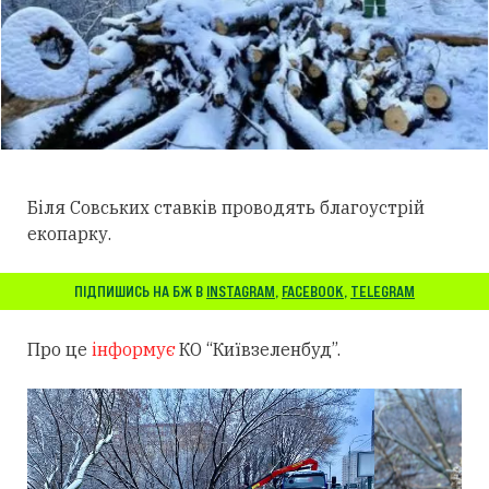
Біля Совських ставків проводять благоустрій
екопарку.
ПІДПИШИСЬ НА БЖ В
INSTAGRAM
,
FACEBOOK
,
TELEGRAM
Про це
інформує
КО “Київзеленбуд”.