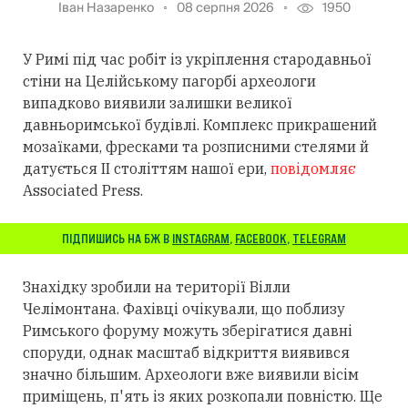
Іван Назаренко
08 серпня 2026
1950
У Римі під час робіт із укріплення стародавньої
стіни на Целійському пагорбі археологи
випадково виявили залишки великої
давньоримської будівлі. Комплекс прикрашений
мозаїками, фресками та розписними стелями й
датується II століттям нашої ери,
повідомляє
Associated Press.
ПІДПИШИСЬ НА БЖ В
INSTAGRAM
,
FACEBOOK
,
TELEGRAM
Знахідку зробили на території Вілли
Челімонтана. Фахівці очікували, що поблизу
Римського форуму можуть зберігатися давні
споруди, однак масштаб відкриття виявився
значно більшим. Археологи вже виявили вісім
приміщень, п'ять із яких розкопали повністю. Ще