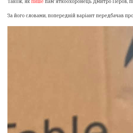
Також, як
пише
пам'яткоохоронець Дмитро Перов, під
За його словами, попередній варіант передбачав пр