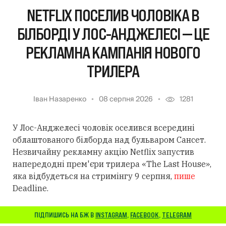
NETFLIX ПОСЕЛИВ ЧОЛОВІКА В
БІЛБОРДІ У ЛОС-АНДЖЕЛЕСІ — ЦЕ
РЕКЛАМНА КАМПАНІЯ НОВОГО
ТРИЛЕРА
Іван Назаренко
08 серпня 2026
1281
У Лос-Анджелесі чоловік оселився всередині
облаштованого білборда над бульваром Сансет.
Незвичайну рекламну акцію Netflix запустив
напередодні прем'єри трилера «The Last House»,
яка відбудеться на стримінгу 9 серпня,
пише
Deadline.
ПІДПИШИСЬ НА БЖ В
INSTAGRAM
,
FACEBOOK
,
TELEGRAM