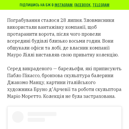
ПІДПИШИСЬ НА БЖ В
INSTAGRAM
,
FACEBOOK
,
TELEGRAM
Пограбування сталося 28 липня. Зловмисники
використали вантажівку компанії, щоб
протаранити ворота, після чого провели
всередині будівлі близько восьми годин. Вони
обшукали офіси та лобі, де власник компанії
Мауро Ліллі виставляв свою приватну колекцію.
Серед викраденого — барельєфи, які приписують
Пабло Пікассо, бронзова скульптура балерини
Джакомо Манцу, картини італійського
художника Бруно д'Арчевії та роботи скульптора
Маріо Моретто. Колекція не була застрахована.