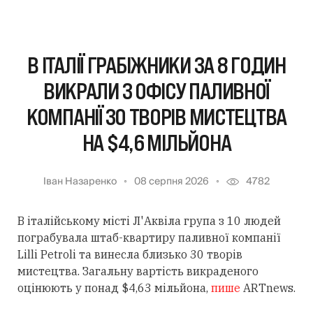
В ІТАЛІЇ ГРАБІЖНИКИ ЗА 8 ГОДИН
ВИКРАЛИ З ОФІСУ ПАЛИВНОЇ
КОМПАНІЇ 30 ТВОРІВ МИСТЕЦТВА
НА $4,6 МІЛЬЙОНА
Іван Назаренко
08 серпня 2026
4782
В італійському місті Л'Аквіла група з 10 людей
пограбувала штаб-квартиру паливної компанії
Lilli Petroli та винесла близько 30 творів
мистецтва. Загальну вартість викраденого
оцінюють у понад $4,63 мільйона,
пише
ARTnews.