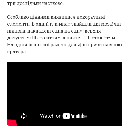
три дослідили частково.
Особливо цінними виявилися декоративні
елементи. В одній із кімнат знайшли дві мозаїчні
підлоги, накладені одна на одну: верхня
датується III століттям, а нижня — II століттям.
На одній із них зображені дельфін і риби навколо
кратера.