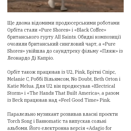
Ще двома відомими продюсерськими роботами
Орбіта
стали
«Pure Shores» і «Black Coffee»
британського гурту All Saints. Обидві композиції
очолили британський сингловий чарт, а «Pure
Shores» увійшла до саундтреку фільму «Пляж» із
Леонардо Ді Капріо.
Орбіт також працював із U2, Pink, Брітні Спірс,
Melanie C, Роббі Вільямсом, No Doubt, Beth Orton і
Katie Melua. Для U2 він продюсував «Electrical
Storm» і «The Hands That Built America», а разом
із Beck працював над «Feel Good Time» Pink.
Паралельно музикант розвивав власні проєкти
Torch Song і Bassomatic та випускав сольні
альбоми. Його електронна версія «Adagio for