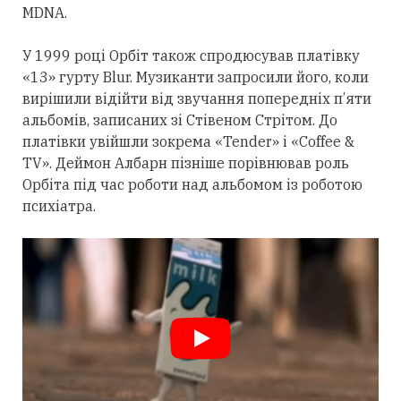
MDNA.
У 1999 році Орбіт також спродюсував платівку
«13» гурту Blur. Музиканти запросили його, коли
вирішили відійти від звучання попередніх п’яти
альбомів, записаних зі Стівеном Стрітом. До
платівки увійшли зокрема «Tender» і «Coffee &
TV». Деймон Албарн пізніше порівнював роль
Орбіта під час роботи над альбомом із роботою
психіатра.