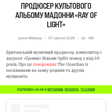
ПРОДЮСЕР КУЛЬТОВОГО
АЛЬБОМУ МАДОННИ «RAY OF
LIGHT»
Ірина Маймур
07 серпня 2026
148
Британський музичний продюсер, композитор і
лауреат «Ґреммі» Вільям Орбіт помер у віці 69
років. Про це
повідомляє
The Guardian із
посиланням
на заяву родини та друзів
музиканта.
ПІДПИШИСЬ НА БЖ В
INSTAGRAM
,
FACEBOOK
,
TELEGRAM