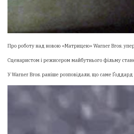
Про роботу над новою «Матрицею» Warner Bros. уперш
Сценаристом і режисером майбутнього фільму стан
У Warner Bros. раніше розповідали, що саме Ґоддард