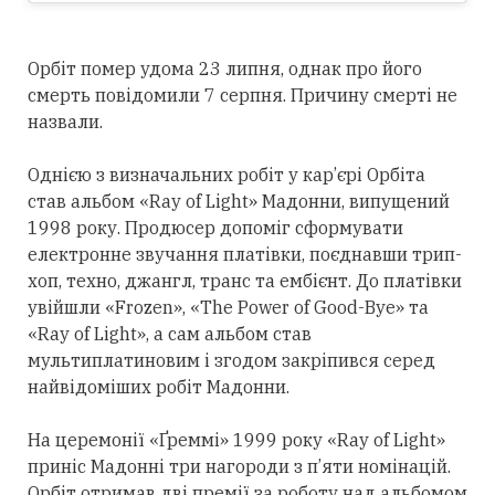
Орбіт помер удома 23 липня, однак про його
смерть повідомили 7 серпня. Причину смерті не
назвали.
Однією з визначальних робіт у кар’єрі Орбіта
став альбом «Ray of Light» Мадонни, випущений
1998 року. Продюсер допоміг сформувати
електронне звучання платівки, поєднавши трип-
хоп, техно, джангл, транс та ембієнт. До платівки
увійшли «Frozen», «The Power of Good-Bye» та
«Ray of Light», а сам альбом став
мультиплатиновим і згодом закріпився
серед
найвідоміших робіт Мадонни.
На церемонії «Ґреммі» 1999 року «Ray of Light»
приніс Мадонні
три
нагороди з п’яти номінацій.
Орбіт
отримав
дві премії за роботу над альбомом