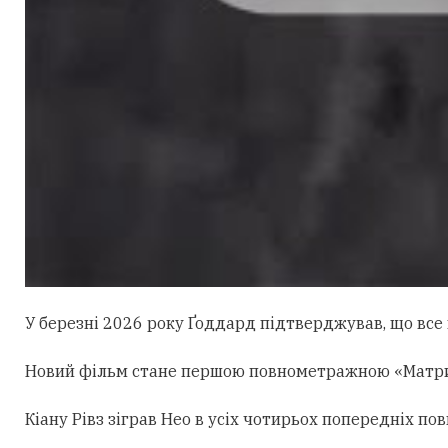
У березні 2026 року Ґоддард підтверджував, що все щ
Новий фільм стане першою повнометражною «Матрице
Кіану Рівз зіграв Нео в усіх чотирьох попередніх 