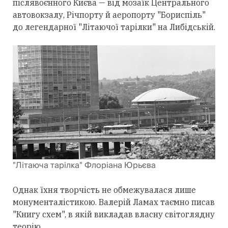
післявоєнного Києва — від мозаїк Центрального
автовокзалу, Річпорту й аеропорту "Бориспіль"
до легендарної "Літаючої тарілки" на Либідській.
"Літаюча тарілка" Флоріана Юрьєва
Однак їхня творчість не обмежувалася лише
монументалістикою. Валерій Ламах таємно писав
"Книгу схем", в якій викладав власну світоглядну
теорію.