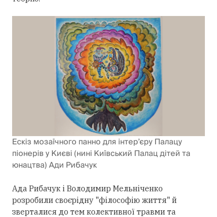
Ескіз мозаїчного панно для інтер’єру Палацу
піонерів у Києві (нині Київський Палац дітей та
юнацтва) Ади Рибачук
Ада Рибачук і Володимир Мельніченко
розробили своєрідну "філософію життя" й
зверталися до тем колективної травми та