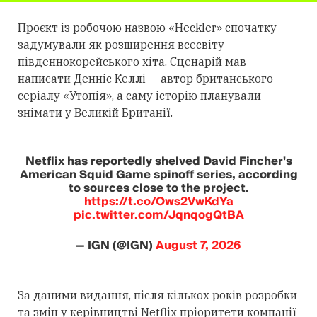
Проєкт із робочою назвою «Heckler» спочатку
задумували як розширення всесвіту
південнокорейського хіта. Сценарій мав
написати Денніс Келлі — автор британського
серіалу «Утопія», а саму історію планували
знімати у Великій Британії.
Netflix has reportedly shelved David Fincher's
American Squid Game spinoff series, according
to sources close to the project.
https://t.co/Ows2VwKdYa
pic.twitter.com/JqnqogQtBA
— IGN (@IGN)
August 7, 2026
За даними видання, після кількох років розробки
та змін у керівництві Netflix пріоритети компанії