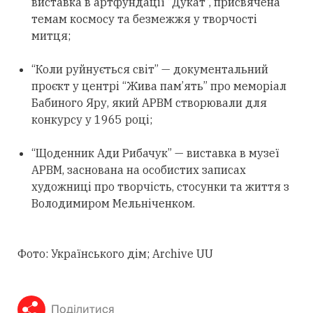
виставка в артфундації “Дукат”, присвячена
темам космосу та безмежжя у творчості
митця;
“Коли руйнується світ” — документальний
проєкт у центрі “Жива пам’ять” про меморіал
Бабиного Яру, який АРВМ створювали для
конкурсу у 1965 році;
“Щоденник Ади Рибачук” — виставка в музеї
АРВМ, заснована на особистих записах
художниці про творчість, стосунки та життя з
Володимиром Мельніченком.
Фото: Українського дім; Archive UU
Поділитися