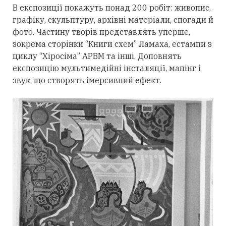
В експозиції покажуть понад 200 робіт: живопис,
графіку, скульптуру, архівні матеріали, спогади й
фото. Частину творів представлять уперше,
зокрема сторінки “Книги схем” Ламаха, естампи з
циклу “Хіросіма” АРВМ та інші. Доповнять
експозицію мультимедійні інсталяції, мапінг і
звук, що створять імерсивний ефект.