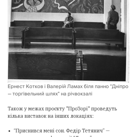
Ернест Котков і Валерій Ламах біля панно "Дніпро
— торгівельний шлях" на річвокзалі
Також у межах проєкту "ПроЗорі" проведуть
кілька виставок на інших локаціях:
“Приснився мені сон. Федір Тетянич” —