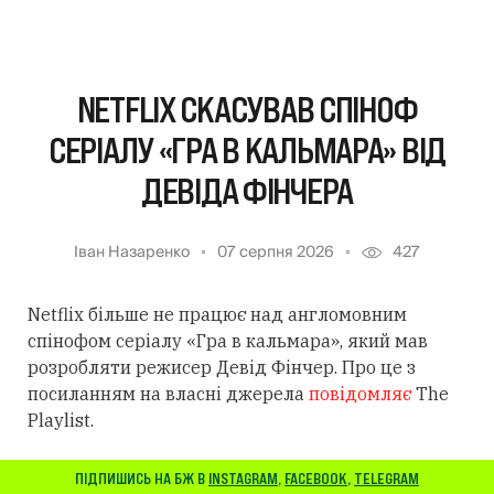
NETFLIX СКАСУВАВ СПІНОФ
СЕРІАЛУ «ГРА В КАЛЬМАРА» ВІД
ДЕВІДА ФІНЧЕРА
Іван Назаренко
07 серпня 2026
427
Netflix більше не працює над англомовним
спінофом серіалу «Гра в кальмара», який мав
розробляти режисер Девід Фінчер. Про це з
посиланням на власні джерела
повідомляє
The
Playlist.
ПІДПИШИСЬ НА БЖ В
INSTAGRAM
,
FACEBOOK
,
TELEGRAM