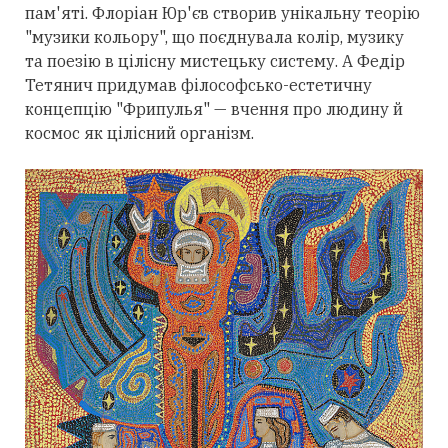
пам'яті. Флоріан Юр'єв створив унікальну теорію
"музики кольору", що поєднувала колір, музику
та поезію в цілісну мистецьку систему. А Федір
Тетянич придумав філософсько-естетичну
концепцію "Фрипулья" — вчення про людину й
космос як цілісний організм.