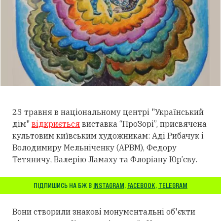
23 травня в національному центрі "Український
дім"
відкриється
виставка “ПроЗорі”, присвячена
культовим київським художникам: Аді Рибачук і
Володимиру Мельніченку (АРВМ), Федору
Тетяничу, Валерію Ламаху та Флоріану Юр’єву.
ПІДПИШИСЬ НА БЖ В
INSTAGRAM
,
FACEBOOK
,
TELEGRAM
Вони створили знакові монументальні об'єкти