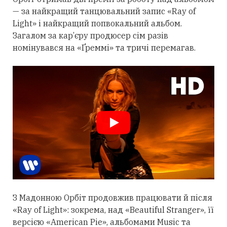
— за найкращий танцювальний запис «Ray of
Light» і найкращий попвокальний альбом.
Загалом за кар’єру продюсер сім разів
номінувався на «Ґреммі» та тричі перемагав.
З Мадонною Орбіт
продовжив
працювати й після
«Ray of Light»: зокрема, над «Beautiful Stranger», її
версією «American Pie», альбомами Music та