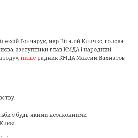
Олексій Гончарук, мер Віталій Кличко, голова
Києва, заступники глав КМДА і народний
народу»,
пише
радник КМДА Максим Бахматов
вству.
тьби з будь-якими незаконними
Києві.