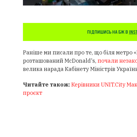
ПІДПИШИСЬ НА БЖ В
INS
Раніше ми писали про те, що біля метро 
розташований McDonald's,
почали незак
велика нарада Кабінету Міністрів Україн
Читайте також:
Керівники UNIT.City Ма
проєкт