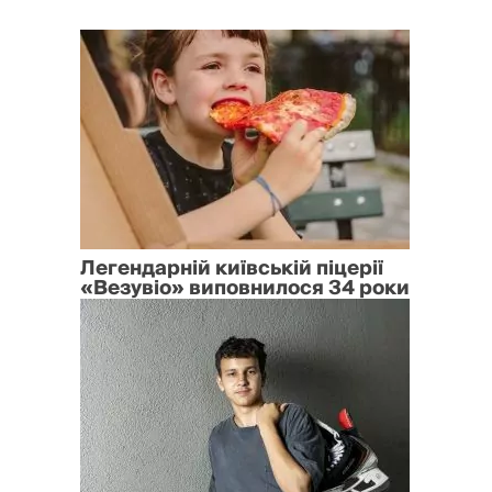
Легендарній київській піцерії
«Везувіо» виповнилося 34 роки