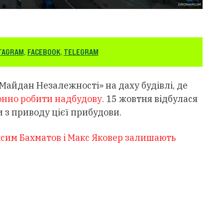
TAGRAM
,
FACEBOOK
,
TELEGRAM
«Майдан Незалежності» на даху будівлі, де
онно робити надбудову
. 15 жовтня відбулася
и з приводу цієї прибудови.
ксим Бахматов і Макс Яковер залишають