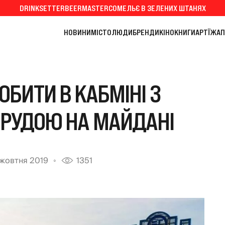
DRINKSETTER
BEERMASTER
СОМЕЛЬЄ В ЗЕЛЕНИХ ШТАНЯХ
НОВИНИ
МІСТО
ЛЮДИ
БРЕНДИ
КІНО
КНИГИ
АРТ
ЇЖА
П
БИТИ В КАБМІНІ З
РУДОЮ НА МАЙДАНІ
 жовтня 2019
1351