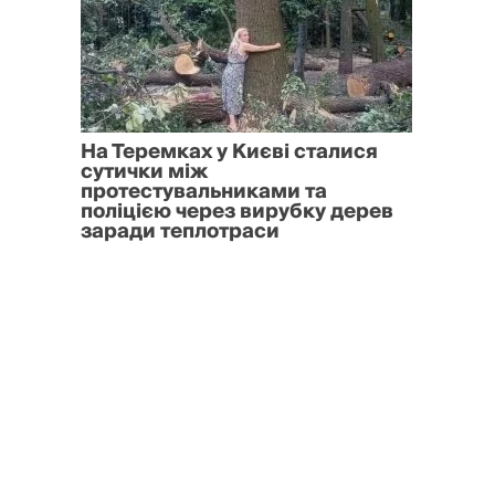
На Теремках у Києві сталися
сутички між
протестувальниками та
поліцією через вирубку дерев
заради теплотраси