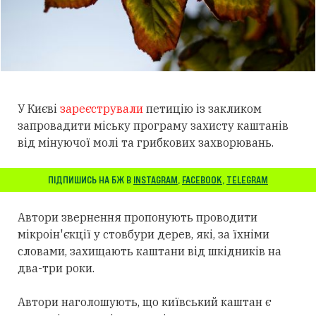
У Києві
зареєстрували
петицію із закликом
запровадити міську програму захисту каштанів
від мінуючої молі та грибкових захворювань.
ПІДПИШИСЬ НА БЖ В
INSTAGRAM
,
FACEBOOK
,
TELEGRAM
Автори звернення пропонують проводити
мікроін'єкції у стовбури дерев, які, за їхніми
словами, захищають каштани від шкідників на
два-три роки.
Автори наголошують, що київський каштан є