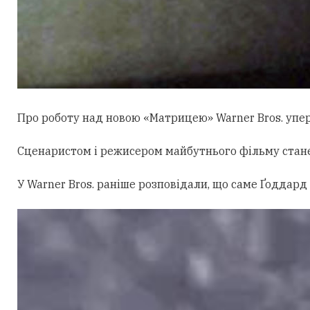
Про роботу над новою «Матрицею» Warner Bros. уперш
Сценаристом і режисером майбутнього фільму стан
У Warner Bros. раніше розповідали, що саме Ґоддард