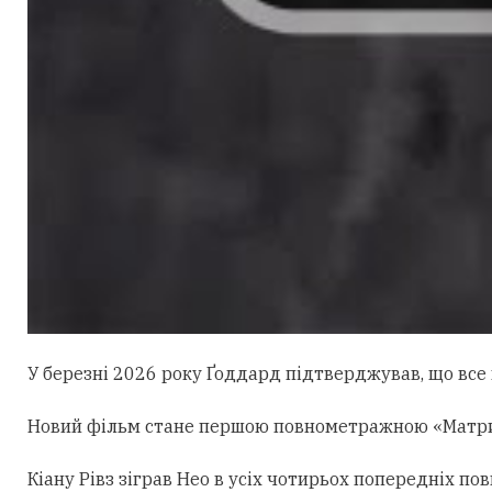
У березні 2026 року Ґоддард підтверджував, що все щ
Новий фільм стане першою повнометражною «Матрице
Кіану Рівз зіграв Нео в усіх чотирьох попередніх 