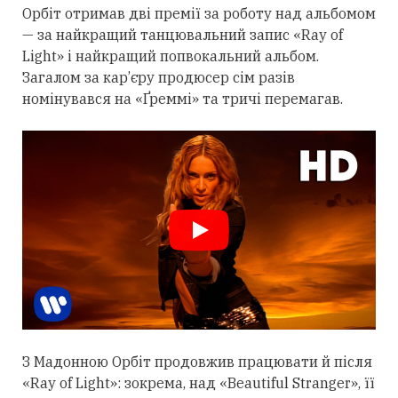
Орбіт
отримав
дві премії за роботу над альбомом
— за найкращий танцювальний запис «Ray of
Light» і найкращий попвокальний альбом.
Загалом за кар’єру продюсер сім разів
номінувався на «Ґреммі» та тричі перемагав.
З Мадонною Орбіт
продовжив
працювати й після
«Ray of Light»: зокрема, над «Beautiful Stranger», її