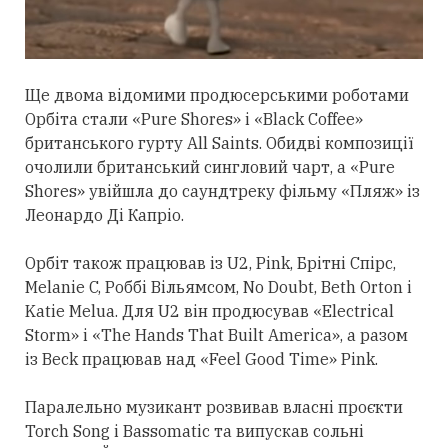
Ще двома відомими продюсерськими роботами
Орбіта
стали
«Pure Shores» і «Black Coffee»
британського гурту All Saints. Обидві композиції
очолили британський сингловий чарт, а «Pure
Shores» увійшла до саундтреку фільму «Пляж» із
Леонардо Ді Капріо.
Орбіт також працював із U2, Pink, Брітні Спірс,
Melanie C, Роббі Вільямсом, No Doubt, Beth Orton і
Katie Melua. Для U2 він продюсував «Electrical
Storm» і «The Hands That Built America», а разом
із Beck працював над «Feel Good Time» Pink.
Паралельно музикант розвивав власні проєкти
Torch Song і Bassomatic та випускав сольні