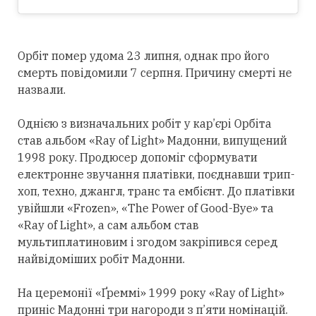
Орбіт помер удома 23 липня, однак про його
смерть повідомили 7 серпня. Причину смерті не
назвали.
Однією з визначальних робіт у кар’єрі Орбіта
став альбом «Ray of Light» Мадонни, випущений
1998 року. Продюсер допоміг сформувати
електронне звучання платівки, поєднавши трип-
хоп, техно, джангл, транс та ембієнт. До платівки
увійшли «Frozen», «The Power of Good-Bye» та
«Ray of Light», а сам альбом став
мультиплатиновим і згодом закріпився
серед
найвідоміших робіт Мадонни.
На церемонії «Ґреммі» 1999 року «Ray of Light»
приніс Мадонні
три
нагороди з п’яти номінацій.