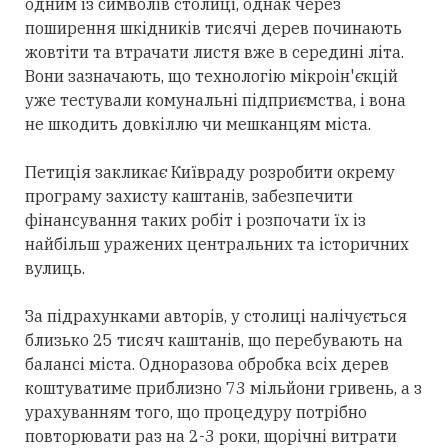
одним із символів столиці, однак через
поширення шкідників тисячі дерев починають
жовтіти та втрачати листя вже в середині літа.
Вони зазначають, що технологію мікроін'єкцій
уже тестували комунальні підприємства, і вона
не шкодить довкіллю чи мешканцям міста.
Петиція закликає Київраду розробити окрему
програму захисту каштанів, забезпечити
фінансування таких робіт і розпочати їх із
найбільш уражених центральних та історичних
вулиць.
За підрахунками авторів, у столиці налічується
близько 25 тисяч каштанів, що перебувають на
балансі міста. Одноразова обробка всіх дерев
коштуватиме приблизно 73 мільйони гривень, а з
урахуванням того, що процедуру потрібно
повторювати раз на 2-3 роки, щорічні витрати