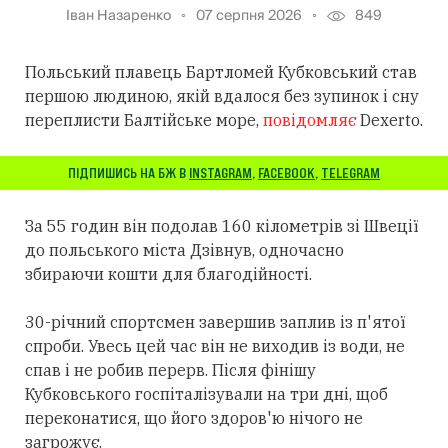
Іван Назаренко
07 серпня 2026
849
Польський плавець Бартломей Кубковський став
першою людиною, якій вдалося без зупинок і сну
переплисти Балтійське море,
повідомляє
Dexerto.
ПІДПИШИСЬ НА БЖ В
INSTAGRAM
,
FACEBOOK
,
TELEGRAM
За 55 годин він подолав 160 кілометрів зі Швеції
до польського міста Дзівнув, одночасно
збираючи кошти для благодійності.
30-річний спортсмен завершив заплив із п'ятої
спроби. Увесь цей час він не виходив із води, не
спав і не робив перерв. Після фінішу
Кубковського госпіталізували на три дні, щоб
переконатися, що його здоров'ю нічого не
загрожує.