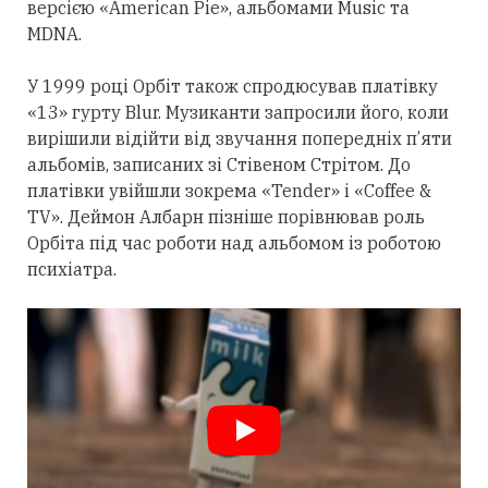
версією «American Pie», альбомами Music та
MDNA.
У 1999 році Орбіт також спродюсував платівку
«13» гурту Blur. Музиканти запросили його, коли
вирішили відійти від звучання попередніх п’яти
альбомів, записаних зі Стівеном Стрітом. До
платівки увійшли зокрема «Tender» і «Coffee &
TV». Деймон Албарн пізніше порівнював роль
Орбіта під час роботи над альбомом із роботою
психіатра.