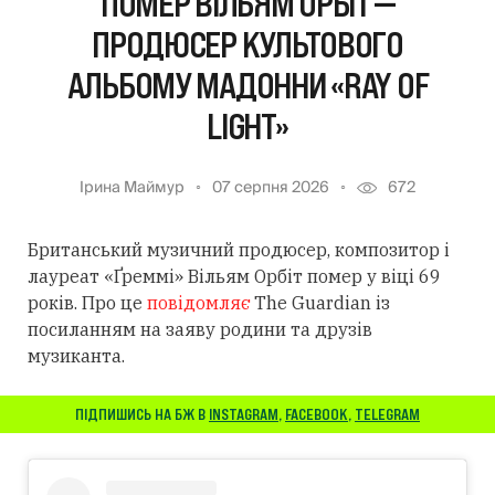
ПОМЕР ВІЛЬЯМ ОРБІТ —
ПРОДЮСЕР КУЛЬТОВОГО
АЛЬБОМУ МАДОННИ «RAY OF
LIGHT»
Ірина Маймур
07 серпня 2026
672
Британський музичний продюсер, композитор і
лауреат «Ґреммі» Вільям Орбіт помер у віці 69
років. Про це
повідомляє
The Guardian із
посиланням
на заяву родини та друзів
музиканта.
ПІДПИШИСЬ НА БЖ В
INSTAGRAM
,
FACEBOOK
,
TELEGRAM