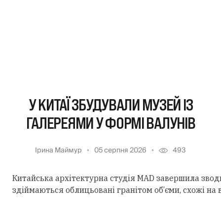
У КИТАЇ ЗБУДУВАЛИ МУЗЕЙ ІЗ
ГАЛЕРЕЯМИ У ФОРМІ ВАЛУНІВ
Ірина Маймур
05 серпня 2026
493
Китайська архітектурна студія MAD завершила звод
здіймаються облицьовані гранітом об’єми, схожі на 