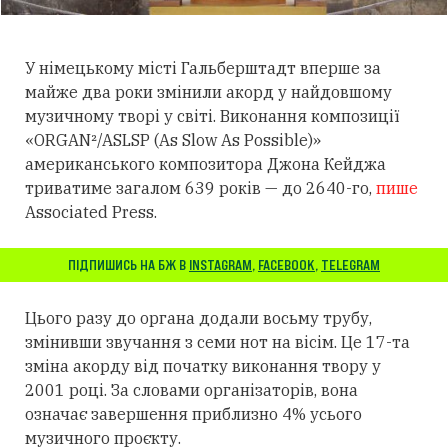
У німецькому місті Гальберштадт вперше за
майже два роки змінили акорд у найдовшому
музичному творі у світі. Виконання композиції
«ORGAN²/ASLSP (As Slow As Possible)»
американського композитора Джона Кейджа
триватиме загалом 639 років — до 2640-го,
пише
Associated Press.
ПІДПИШИСЬ НА БЖ В
INSTAGRAM
,
FACEBOOK
,
TELEGRAM
Цього разу до органа додали восьму трубу,
змінивши звучання з семи нот на вісім. Це 17-та
зміна акорду від початку виконання твору у
2001 році. За словами організаторів, вона
означає завершення приблизно 4% усього
музичного проєкту.