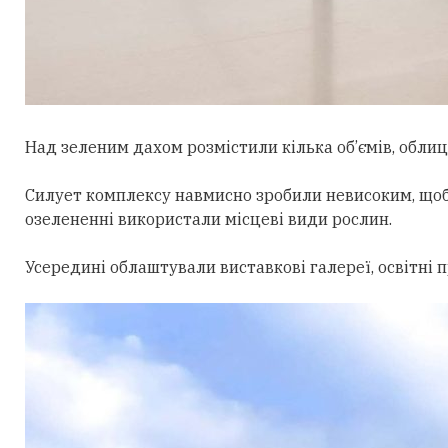
Над зеленим дахом розмістили кілька об’ємів, облиц
Силует комплексу навмисно зробили невисоким, щоб
озелененні використали місцеві види рослин.
Усередині облаштували виставкові галереї, освітні 