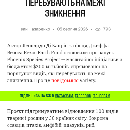
ПЕРЕБУВАЮТЬ НА МЕЖІ
ЗНИКНЕННЯ
Іван Назаренко
05 серпня 2026
793
Актор Леонардо Ді Капріо та фонд Джеффа
Безоса Bezos Earth Fund оголосили про запуск
Phoenix Species Project — масштабної ініціативи з
бюджетом $200 мільйонів, спрямованої на
порятунок видів, які перебувають на межі
зникнення. Про це
повідомляє
Variety.
ПІДПИШИСЬ НА БЖ В
INSTAGRAM
,
FACEBOOK
,
TELEGRAM
Проєкт підтримуватиме відновлення 100 видів
тварин і рослин у 30 країнах світу. Зокрема
ссавців, птахів, амфібій, плазунів, риб,