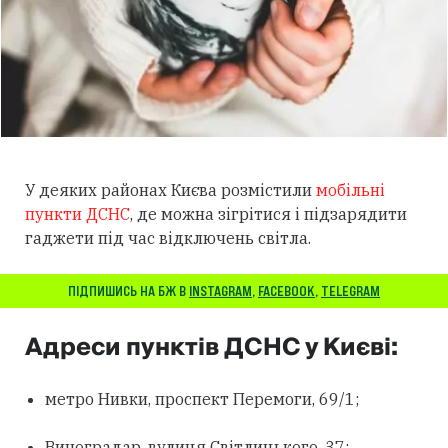
У деяких районах Києва розмістили
мобільні
пункти ДСНС
, де
можна зігрітися і підзарядити
гаджети під час відключень світла.
ПІДПИШИСЬ НА БЖ В
INSTAGRAM
,
FACEBOOK
,
TELEGRAM
Адреси пунктів ДСНС у Києві:
метро Нивки, проспект Перемоги, 69/1;
Виноградар, вулиця Світлицького, 37;