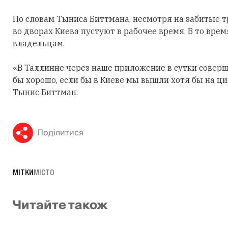
По словам Тыниса Биттмана, несмотря на забитые 
во дворах Киева пустуют в рабочее время. В то вре
владельцам.
«В Таллинне через наше приложение в сутки совер
бы хорошо, если бы в Киеве мы вышли хотя бы на ц
Тынис Биттман.
Поділитися
МІТКИ
МІСТО
Читайте також