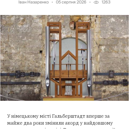
Іван Назаренко
05 серпня 2026
1263
У німецькому місті Гальберштадт вперше за
майже два роки змінили акорд у найдовшому