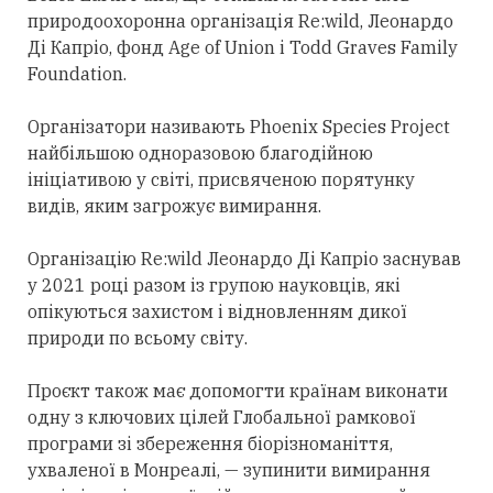
природоохоронна організація Re:wild, Леонардо
Ді Капріо, фонд Age of Union і Todd Graves Family
Foundation.
Організатори називають Phoenix Species Project
найбільшою одноразовою благодійною
ініціативою у світі, присвяченою порятунку
видів, яким загрожує вимирання.
Організацію Re:wild Леонардо Ді Капріо заснував
у 2021 році разом із групою науковців, які
опікуються захистом і відновленням дикої
природи по всьому світу.
Проєкт також має допомогти країнам виконати
одну з ключових цілей Глобальної рамкової
програми зі збереження біорізноманіття,
ухваленої в Монреалі, — зупинити вимирання