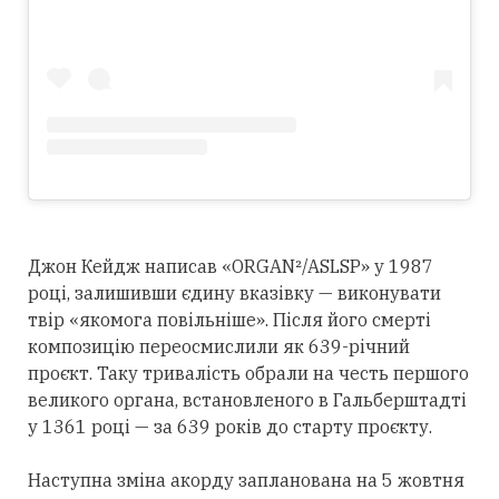
Джон Кейдж написав «ORGAN²/ASLSP» у 1987
році, залишивши єдину вказівку — виконувати
твір «якомога повільніше». Після його смерті
композицію переосмислили як 639-річний
проєкт. Таку тривалість обрали на честь першого
великого органа, встановленого в Гальберштадті
у 1361 році — за 639 років до старту проєкту.
Наступна зміна акорду запланована на 5 жовтня