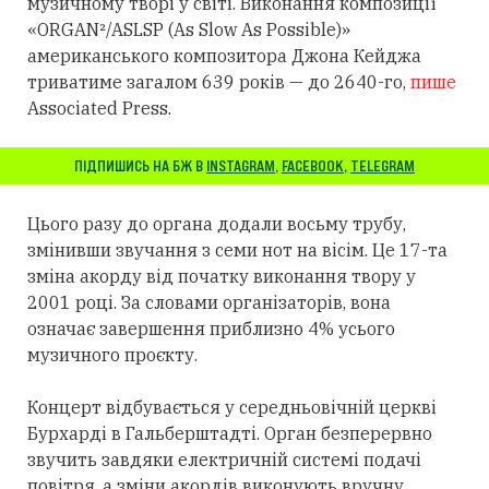
музичному творі у світі. Виконання композиції
«ORGAN²/ASLSP (As Slow As Possible)»
американського композитора Джона Кейджа
триватиме загалом 639 років — до 2640-го,
пише
Associated Press.
ПІДПИШИСЬ НА БЖ В
INSTAGRAM
,
FACEBOOK
,
TELEGRAM
Цього разу до органа додали восьму трубу,
змінивши звучання з семи нот на вісім. Це 17-та
зміна акорду від початку виконання твору у
2001 році. За словами організаторів, вона
означає завершення приблизно 4% усього
музичного проєкту.
Концерт відбувається у середньовічній церкві
Бурхарді в Гальберштадті. Орган безперервно
звучить завдяки електричній системі подачі
повітря, а зміни акордів виконують вручну.