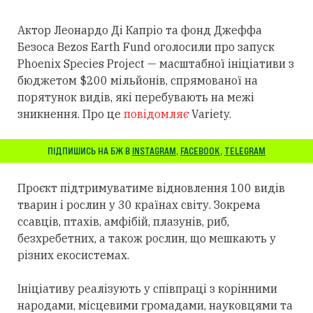
Актор Леонардо Ді Капріо та фонд Джеффа
Безоса Bezos Earth Fund оголосили про запуск
Phoenix Species Project — масштабної ініціативи з
бюджетом $200 мільйонів, спрямованої на
порятунок видів, які перебувають на межі
зникнення. Про це
повідомляє
Variety.
ПІДПИШИСЬ НА БЖ В
INSTAGRAM
,
FACEBOOK
,
TELEGRAM
Проєкт підтримуватиме відновлення 100 видів
тварин і рослин у 30 країнах світу. Зокрема
ссавців, птахів, амфібій, плазунів, риб,
безхребетних, а також рослин, що мешкають у
різних екосистемах.
Ініціативу реалізують у співпраці з корінними
народами, місцевими громадами, науковцями та