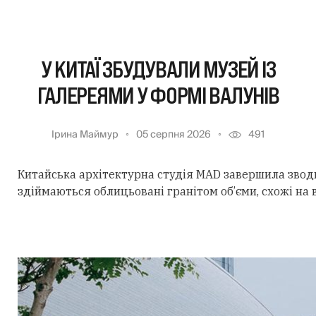
У КИТАЇ ЗБУДУВАЛИ МУЗЕЙ ІЗ
ГАЛЕРЕЯМИ У ФОРМІ ВАЛУНІВ
Ірина Маймур
05 серпня 2026
491
Китайська архітектурна студія MAD завершила звод
здіймаються облицьовані гранітом об’єми, схожі на 