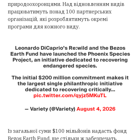
природоохоронцями. Над відновленням видів
працюватимуть понад 100 партнерських
організацій, які розроблятимуть окремі
програми для кожного виду.
Leonardo DiCaprio’s Re:wild and the Bezos
Earth Fund have launched the Phoenix Species
Project, an initiative dedicated to recovering
endangered species.
The initial $200 million commitment makes it
the largest single philanthropic initiative
dedicated to recovering critically…
pic.twitter.com/qyjz5MKuTL
— Variety (@Variety)
August 4, 2026
Із загальної суми $100 мільйонів надасть фонд
Bezos Earth Fund, ще стільки ж забезпечать