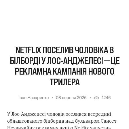
NETFLIX ПОСЕЛИВ ЧОЛОВІКА В
БІЛБОРДІ У ЛОС-АНДЖЕЛЕСІ — ЦЕ
РЕКЛАМНА КАМПАНІЯ НОВОГО
ТРИЛЕРА
Іван Назаренко
08 серпня 2026
1246
У Лос-Анджелесі чоловік оселився всередині
облаштованого білборда над бульваром Сансет.
Незвичайну рекламну акцію Netflix запустив