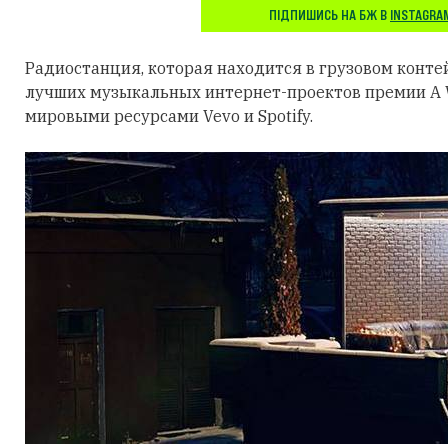
ПІДПИШИСЬ НА БЖ В
INSTAGRA
Радиостанция, которая находится в грузовом контей
лучших музыкальных интернет-проектов премии A W
мировыми ресурсами Vevo и Spotify.