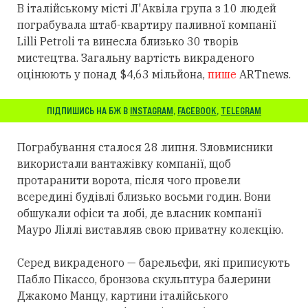
В італійському місті Л'Аквіла група з 10 людей
пограбувала штаб-квартиру паливної компанії
Lilli Petroli та винесла близько 30 творів
мистецтва. Загальну вартість викраденого
оцінюють у понад $4,63 мільйона,
пише
ARTnews.
ПІДПИШИСЬ НА БЖ В
INSTAGRAM
,
FACEBOOK
,
TELEGRAM
Пограбування сталося 28 липня. Зловмисники
використали вантажівку компанії, щоб
протаранити ворота, після чого провели
всередині будівлі близько восьми годин. Вони
обшукали офіси та лобі, де власник компанії
Мауро Ліллі виставляв свою приватну колекцію.
Серед викраденого — барельєфи, які приписують
Пабло Пікассо, бронзова скульптура балерини
Джакомо Манцу, картини італійського