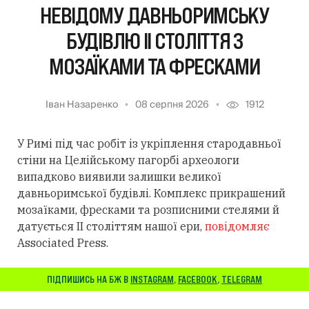
НЕВІДОМУ ДАВНЬОРИМСЬКУ
БУДІВЛЮ II СТОЛІТТЯ З
МОЗАЇКАМИ ТА ФРЕСКАМИ
Іван Назаренко
08 серпня 2026
1912
У Римі під час робіт із укріплення стародавньої
стіни на Целійському пагорбі археологи
випадково виявили залишки великої
давньоримської будівлі. Комплекс прикрашений
мозаїками, фресками та розписними стелями й
датується II століттям нашої ери,
повідомляє
Associated Press.
ПІДПИШИСЬ НА БЖ В
INSTAGRAM
,
FACEBOOK
,
TELEGRAM