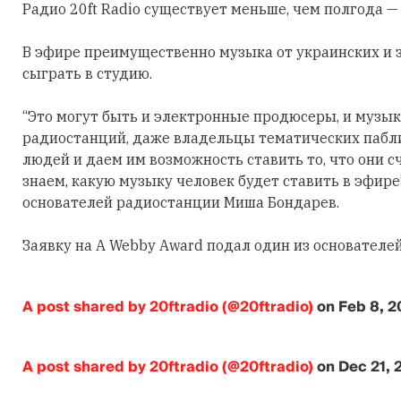
Радио 20ft Radio существует меньше, чем полгода — 
В эфире преимущественно музыка от украинских и
сыграть в студию.
“Это могут быть и электронные продюсеры, и музы
радиостанций, даже владельцы тематических пабли
людей и даем им возможность ставить то, что они 
знаем, какую музыку человек будет ставить в эфире
основателей радиостанции Миша Бондарев.
Заявку на A Webby Award подал один из основателей 
A post shared by 20ftradio (@20ftradio)
on
Feb 8, 2
A post shared by 20ftradio (@20ftradio)
on
Dec 21, 