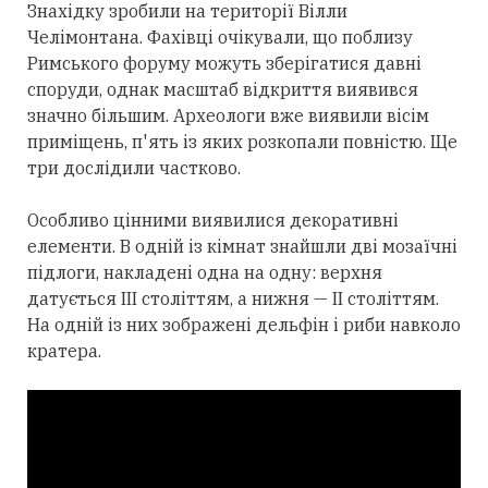
Знахідку зробили на території Вілли
Челімонтана. Фахівці очікували, що поблизу
Римського форуму можуть зберігатися давні
споруди, однак масштаб відкриття виявився
значно більшим. Археологи вже виявили вісім
приміщень, п'ять із яких розкопали повністю. Ще
три дослідили частково.
Особливо цінними виявилися декоративні
елементи. В одній із кімнат знайшли дві мозаїчні
підлоги, накладені одна на одну: верхня
датується III століттям, а нижня — II століттям.
На одній із них зображені дельфін і риби навколо
кратера.