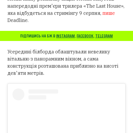
напередодні прем'єри трилера «The Last House»,
яка відбудеться на стримінгу 9 серпня,
пише
Deadline.
ПІДПИШИСЬ НА БЖ В
INSTAGRAM
,
FACEBOOK
,
TELEGRAM
Усередині білборда облаштували невелику
вітальню з панорамним вікном, а сама
конструкція розташована приблизно на висоті
дев'яти метрів.