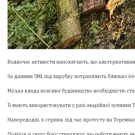
Водночас активісти наполягають, що альтернативни
За даними ЗМІ, під вирубку потрапляють близько 660
Міська влада пояснює будівництво необхідністю ст
Її мають використовувати у разі аварійної зупинки
Напередодні, 6 серпня, під час протесту на Теремк
Поліція зі свого боку стверджує, що роботи мають н