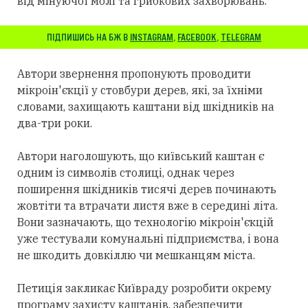
від мінуючої молі та грибкових захворювань.
ПІДПИШИСЬ НА БЖ В
INSTAGRAM
,
FACEBOOK
,
TELEGRAM
Автори звернення пропонують проводити
мікроін'єкції у стовбури дерев, які, за їхніми
словами, захищають каштани від шкідників на
два-три роки.
Автори наголошують, що київський каштан є
одним із символів столиці, однак через
поширення шкідників тисячі дерев починають
жовтіти та втрачати листя вже в середині літа.
Вони зазначають, що технологію мікроін'єкцій
уже тестували комунальні підприємства, і вона
не шкодить довкіллю чи мешканцям міста.
Петиція закликає Київраду розробити окрему
програму захисту каштанів, забезпечити