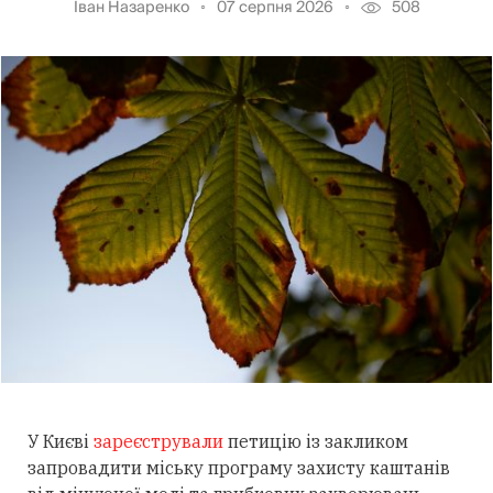
Іван Назаренко
07 серпня 2026
508
У Києві
зареєстрували
петицію із закликом
запровадити міську програму захисту каштанів