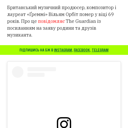
Британський музичний продюсер, композитор і
лауреат «Ґреммі» Вільям Орбіт помер у віці 69
років. Про це
повідомляє
The Guardian із
посиланням
на заяву родини та друзів
музиканта.
ПІДПИШИСЬ НА БЖ В
INSTAGRAM
,
FACEBOOK
,
TELEGRAM