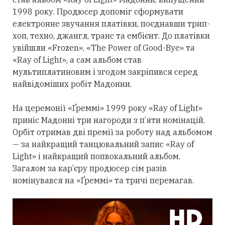
1998 року. Продюсер допоміг сформувати
електронне звучання платівки, поєднавши трип-
хоп, техно, джангл, транс та ембієнт. До платівки
увійшли «Frozen», «The Power of Good-Bye» та
«Ray of Light», а сам альбом став
мультиплатиновим і згодом закріпився
серед
найвідоміших робіт Мадонни.
На церемонії «Ґреммі» 1999 року «Ray of Light»
приніс Мадонні
три
нагороди з п’яти номінацій.
Орбіт
отримав
дві премії за роботу над альбомом
— за найкращий танцювальний запис «Ray of
Light» і найкращий попвокальний альбом.
Загалом за кар’єру продюсер сім разів
номінувався на «Ґреммі» та тричі перемагав.