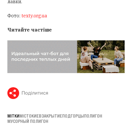
лавки.
Фото:
texty.org.ua
Читайте частіше
Поділитися
МІТКИ
МІСТО
КИЕВ
ЗАКРЫТИЕ
ПОДГОРЦЫ
ПОЛИГОН
МУСОРНЫЙ ПОЛИГОН