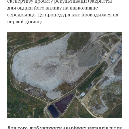
експертизу проєкту рекультивації (закриття)
для оцінки його впливу на навколишнє
середовище. Ця процедура вже проводилася на
першій ділянці.
Для того, щоб уникнути аварійних випадків після