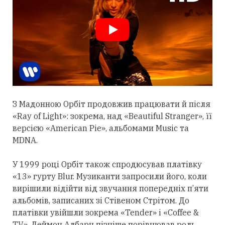
З Мадонною Орбіт
продовжив
працювати й після
«Ray of Light»: зокрема, над «Beautiful Stranger», її
версією «American Pie», альбомами Music та
MDNA.
У 1999 році Орбіт також спродюсував платівку
«13» гурту Blur. Музиканти запросили його, коли
вирішили відійти від звучання попередніх п’яти
альбомів, записаних зі Стівеном Стрітом. До
платівки увійшли зокрема «Tender» і «Coffee &
TV». Деймон Албарн пізніше порівнював роль