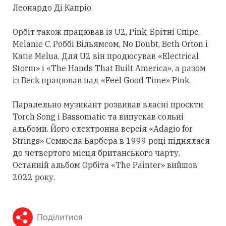
Леонардо Ді Капріо.
Орбіт також працював із U2, Pink, Брітні Спірс,
Melanie C, Роббі Вільямсом, No Doubt, Beth Orton і
Katie Melua. Для U2 він продюсував «Electrical
Storm» і «The Hands That Built America», а разом
із Beck працював над «Feel Good Time» Pink.
Паралельно музикант розвивав власні проєкти
Torch Song і Bassomatic та випускав сольні
альбоми. Його електронна версія «Adagio for
Strings» Семюела Барбера в 1999 році піднялася
до четвертого місця британського чарту.
Останній альбом Орбіта «The Painter» вийшов
2022 року.
Поділитися