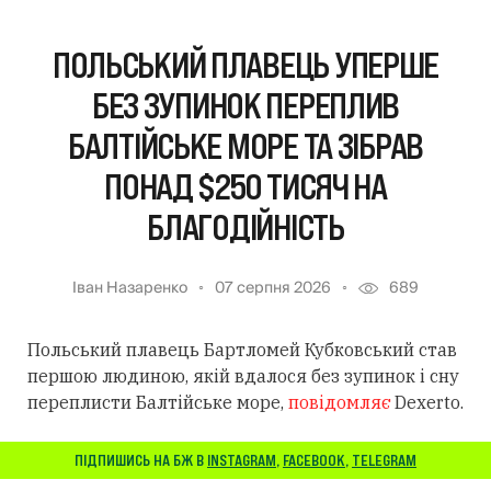
ПОЛЬСЬКИЙ ПЛАВЕЦЬ УПЕРШЕ
БЕЗ ЗУПИНОК ПЕРЕПЛИВ
БАЛТІЙСЬКЕ МОРЕ ТА ЗІБРАВ
ПОНАД $250 ТИСЯЧ НА
БЛАГОДІЙНІСТЬ
Іван Назаренко
07 серпня 2026
689
Польський плавець Бартломей Кубковський став
першою людиною, якій вдалося без зупинок і сну
переплисти Балтійське море,
повідомляє
Dexerto.
ПІДПИШИСЬ НА БЖ В
INSTAGRAM
,
FACEBOOK
,
TELEGRAM