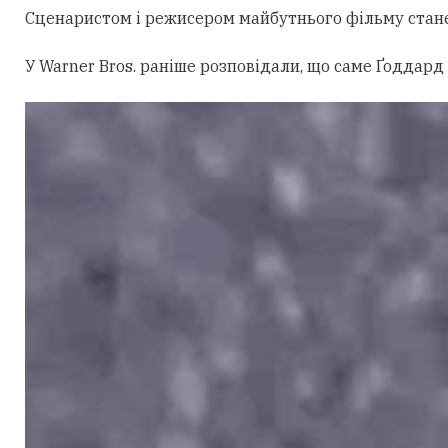
Сценаристом і режисером майбутнього фільму стан
У Warner Bros. раніше розповідали, що саме Ґоддард