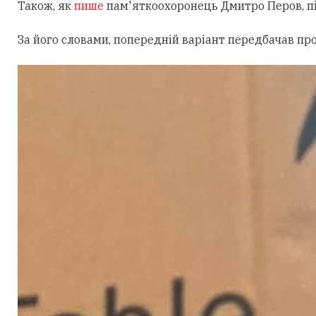
Також, як
пише
пам'яткоохоронець Дмитро Перов, під
За його словами, попередній варіант передбачав пр