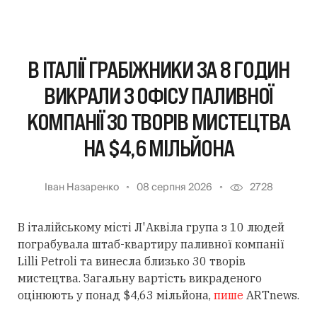
В ІТАЛІЇ ГРАБІЖНИКИ ЗА 8 ГОДИН
ВИКРАЛИ З ОФІСУ ПАЛИВНОЇ
КОМПАНІЇ 30 ТВОРІВ МИСТЕЦТВА
НА $4,6 МІЛЬЙОНА
Іван Назаренко
08 серпня 2026
2728
В італійському місті Л'Аквіла група з 10 людей
пограбувала штаб-квартиру паливної компанії
Lilli Petroli та винесла близько 30 творів
мистецтва. Загальну вартість викраденого
оцінюють у понад $4,63 мільйона,
пише
ARTnews.