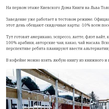
На первом этаже Киевского Дома Книги на Льва Тол
Заведение уже работает в тестовом режиме. Офици
этот день обещают скидочные карты -10% всем пос
Тут готовят американо, эспрессо, латте, флэт вайт
100% арабики, авторские чаи, какао, чай масала. Вс
перспективе ребята планируют ввести альтернатив
В кофейне можно взять любую книгу из книжного и 