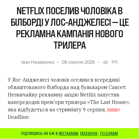
NETFLIX ПОСЕЛИВ ЧОЛОВІКА В
БІЛБОРДІ У ЛОС-АНДЖЕЛЕСІ — ЦЕ
РЕКЛАМНА КАМПАНІЯ НОВОГО
ТРИЛЕРА
Іван Назаренко
08 серпня 2026
1111
У Лос-Анджелесі чоловік оселився всередині
облаштованого білборда над бульваром Сансет.
Незвичайну рекламну акцію Netflix запустив
напередодні прем'єри трилера «The Last House»,
яка відбудеться на стримінгу 9 серпня,
пише
Deadline.
ПІДПИШИСЬ НА БЖ В
INSTAGRAM
,
FACEBOOK
,
TELEGRAM