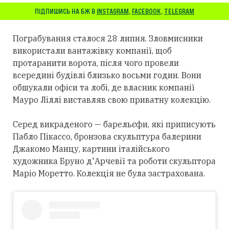
ПІДПИШИСЬ НА БЖ В
INSTAGRAM
,
FACEBOOK
,
TELEGRAM
Пограбування сталося 28 липня. Зловмисники
використали вантажівку компанії, щоб
протаранити ворота, після чого провели
всередині будівлі близько восьми годин. Вони
обшукали офіси та лобі, де власник компанії
Мауро Ліллі виставляв свою приватну колекцію.
Серед викраденого — барельєфи, які приписують
Пабло Пікассо, бронзова скульптура балерини
Джакомо Манцу, картини італійського
художника Бруно д'Арчевії та роботи скульптора
Маріо Моретто. Колекція не була застрахована.