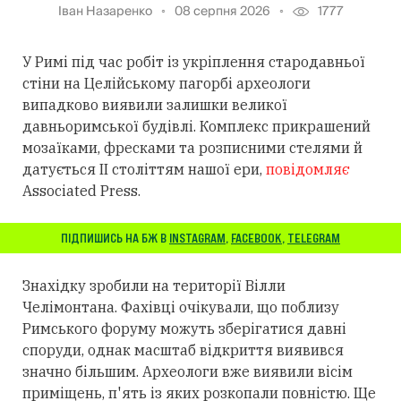
Іван Назаренко
08 серпня 2026
1777
У Римі під час робіт із укріплення стародавньої
стіни на Целійському пагорбі археологи
випадково виявили залишки великої
давньоримської будівлі. Комплекс прикрашений
мозаїками, фресками та розписними стелями й
датується II століттям нашої ери,
повідомляє
Associated Press.
ПІДПИШИСЬ НА БЖ В
INSTAGRAM
,
FACEBOOK
,
TELEGRAM
Знахідку зробили на території Вілли
Челімонтана. Фахівці очікували, що поблизу
Римського форуму можуть зберігатися давні
споруди, однак масштаб відкриття виявився
значно більшим. Археологи вже виявили вісім
приміщень, п'ять із яких розкопали повністю. Ще