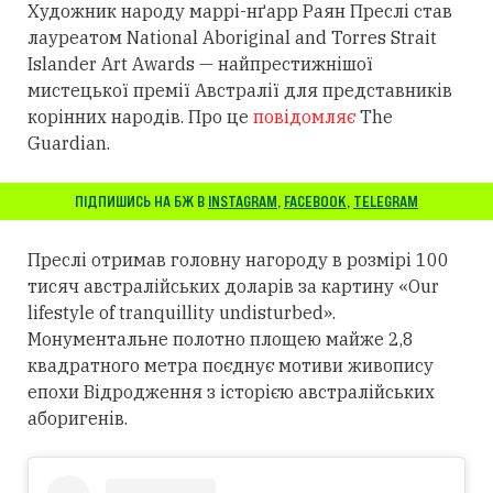
Художник народу маррі-нґарр Раян Преслі став
лауреатом National Aboriginal and Torres Strait
Islander Art Awards — найпрестижнішої
мистецької премії Австралії для представників
корінних народів. Про це
повідомляє
The
Guardian.
ПІДПИШИСЬ НА БЖ В
INSTAGRAM
,
FACEBOOK
,
TELEGRAM
Преслі отримав головну нагороду в розмірі 100
тисяч австралійських доларів за картину «Our
lifestyle of tranquillity undisturbed».
Монументальне полотно площею майже 2,8
квадратного метра поєднує мотиви живопису
епохи Відродження з історією австралійських
аборигенів.