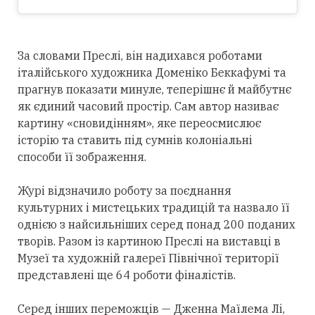
За словами Преслі, він надихався роботами
італійського художника Доменіко Беккафумі та
прагнув показати минуле, теперішнє й майбутнє
як єдиний часовий простір. Сам автор називає
картину «сновидінням», яке переосмислює
історію та ставить під сумнів колоніальні
способи її зображення.
Журі відзначило роботу за поєднання
культурних і мистецьких традицій та назвало її
однією з найсильніших серед понад 200 поданих
творів. Разом із картиною Преслі на виставці в
Музеї та художній галереї Північної території
представлені ще 64 роботи фіналістів.
Серед інших переможців — Дженна Маїлема Лі,