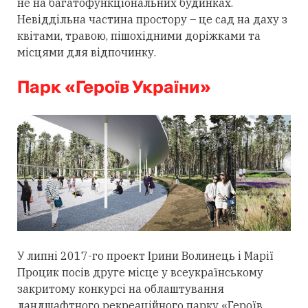
не на багатофункціональних будинках.
Невіддільна частина простору – це сад на даху з
квітами, травою, пішохідними доріжками та
місцями для відпочинку.
Парк «Героїв України»
У липні 2017-го проект Ірини Волинець і Марії
Процик посів друге місце у всеукраїнському
закритому конкурсі на облаштування
ландшафтного рекреаційного парку «Героїв