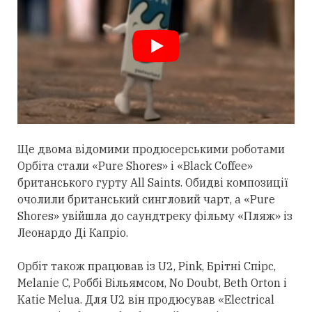
Ще двома відомими продюсерськими роботами
Орбіта
стали
«Pure Shores» і «Black Coffee»
британського гурту All Saints. Обидві композиції
очолили британський сингловий чарт, а «Pure
Shores» увійшла до саундтреку фільму «Пляж» із
Леонардо Ді Капріо.
Орбіт також працював із U2, Pink, Брітні Спірс,
Melanie C, Роббі Вільямсом, No Doubt, Beth Orton і
Katie Melua. Для U2 він продюсував «Electrical