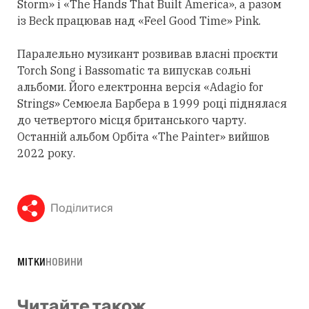
Storm» і «The Hands That Built America», а разом
із Beck працював над «Feel Good Time» Pink.
Паралельно музикант розвивав власні проєкти
Torch Song і Bassomatic та випускав сольні
альбоми. Його електронна версія «Adagio for
Strings» Семюела Барбера в 1999 році піднялася
до четвертого місця британського чарту.
Останній альбом Орбіта «The Painter» вийшов
2022 року.
Поділитися
МІТКИ
НОВИНИ
Читайте також