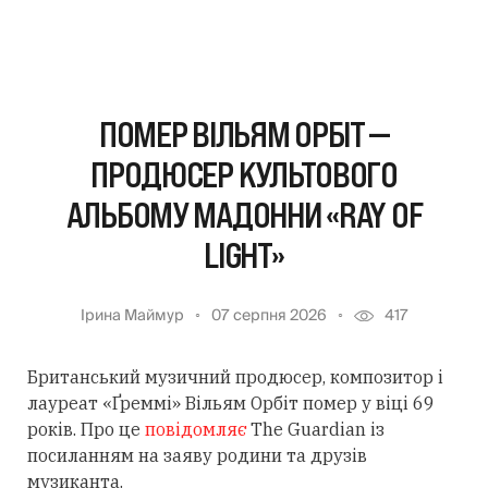
ПОМЕР ВІЛЬЯМ ОРБІТ —
ПРОДЮСЕР КУЛЬТОВОГО
АЛЬБОМУ МАДОННИ «RAY OF
LIGHT»
Ірина Маймур
07 серпня 2026
417
Британський музичний продюсер, композитор і
лауреат «Ґреммі» Вільям Орбіт помер у віці 69
років. Про це
повідомляє
The Guardian із
посиланням
на заяву родини та друзів
музиканта.