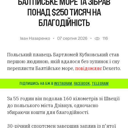
БАЛТІЙСЬКЕ МОРЕ ТА ЗІБРАВ
ПОНАД $250 ТИСЯЧ НА
БЛАГОДІЙНІСТЬ
Іван Назаренко
07 серпня 2026
116
Польський плавець Бартломей Кубковський став
першою людиною, якій вдалося без зупинок і сну
переплисти Балтійське море,
повідомляє
Dexerto.
ПІДПИШИСЬ НА БЖ В
INSTAGRAM
,
FACEBOOK
,
TELEGRAM
За 55 годин він подолав 160 кілометрів зі Швеції
до польського міста Дзівнув, одночасно
збираючи кошти для благодійності.
30-річний спортсмен завершив заплив із п'ятої