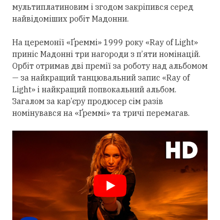
мультиплатиновим і згодом закріпився
серед
найвідоміших робіт Мадонни.
На церемонії «Ґреммі» 1999 року «Ray of Light»
приніс Мадонні
три
нагороди з п’яти номінацій.
Орбіт
отримав
дві премії за роботу над альбомом
— за найкращий танцювальний запис «Ray of
Light» і найкращий попвокальний альбом.
Загалом за кар’єру продюсер сім разів
номінувався на «Ґреммі» та тричі перемагав.