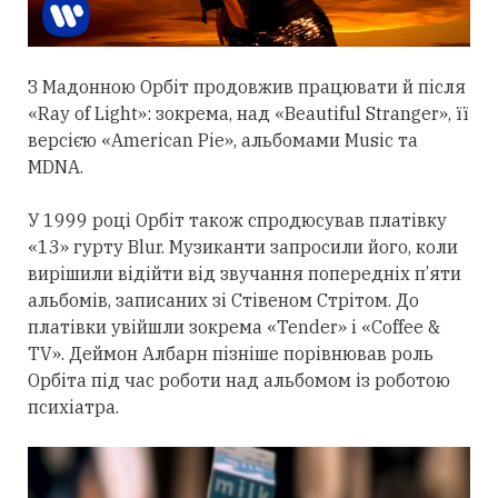
З Мадонною Орбіт
продовжив
працювати й після
«Ray of Light»: зокрема, над «Beautiful Stranger», її
версією «American Pie», альбомами Music та
MDNA.
У 1999 році Орбіт також спродюсував платівку
«13» гурту Blur. Музиканти запросили його, коли
вирішили відійти від звучання попередніх п’яти
альбомів, записаних зі Стівеном Стрітом. До
платівки увійшли зокрема «Tender» і «Coffee &
TV». Деймон Албарн пізніше порівнював роль
Орбіта під час роботи над альбомом із роботою
психіатра.