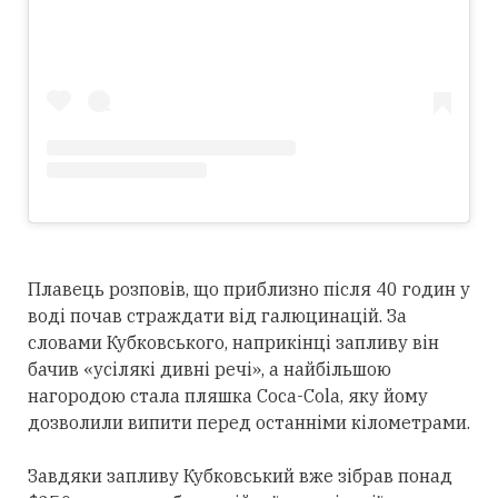
Плавець розповів, що приблизно після 40 годин у
воді почав страждати від галюцинацій. За
словами Кубковського, наприкінці запливу він
бачив «усілякі дивні речі», а найбільшою
нагородою стала пляшка Coca-Cola, яку йому
дозволили випити перед останніми кілометрами.
Завдяки запливу Кубковський вже зібрав понад