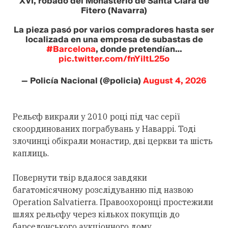
XVI, robado del Monasterio de Santa Clara de
Fitero (Navarra)
La pieza pasó por varios compradores hasta ser
localizada en una empresa de subastas de
#Barcelona
, donde pretendían…
pic.twitter.com/fnYiItL25o
— Policía Nacional (@policia)
August 4, 2026
Рельєф викрали у 2010 році під час серії
скоординованих пограбувань у Наваррі. Тоді
злочинці обікрали монастир, дві церкви та шість
каплиць.
Повернути твір вдалося завдяки
багатомісячному розслідуванню під назвою
Operation Salvatierra. Правоохоронці простежили
шлях рельєфу через кількох покупців до
барселонського аукціонного дому.