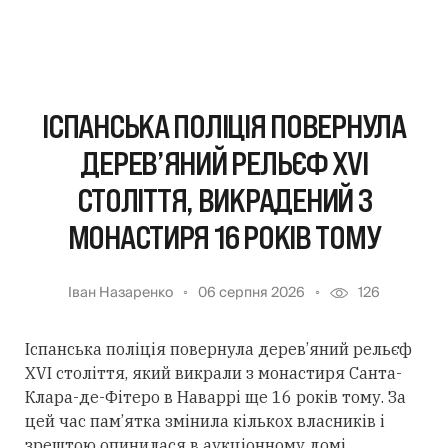
ІСПАНСЬКА ПОЛІЦІЯ ПОВЕРНУЛА
ДЕРЕВ’ЯНИЙ РЕЛЬЄФ XVI
СТОЛІТТЯ, ВИКРАДЕНИЙ З
МОНАСТИРЯ 16 РОКІВ ТОМУ
Іван Назаренко
06 серпня 2026
126
Іспанська поліція повернула дерев’яний рельєф
XVI століття, який викрали з монастиря Санта-
Клара-де-Фітеро в Наваррі ще 16 років тому. За
цей час пам’ятка змінила кількох власників і
зрештою опинилася в аукціонному домі