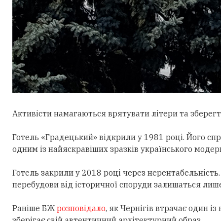
Активісти
намагаються врятувати літери та зберегти
Готель «Градецький» відкрили у 1981 році. Його сп
одним із найяскравіших зразків українського модер
Готель закрили у 2018 році через нерентабельність.
перебудови від історичної споруди залишаться лише 
Раніше БЖ
розповідало
, як Чернігів втрачає один і
зберігає свій автентичний архітектурний образ.