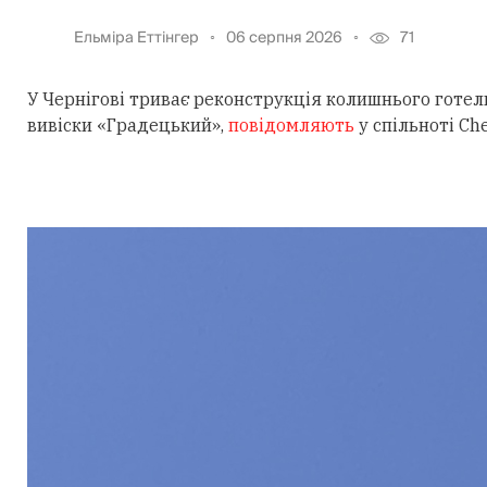
Ельміра Еттінгер
06 серпня 2026
71
У Чернігові триває реконструкція колишнього готе
вивіски «Градецький»,
повідомляють
у спільноті
Che