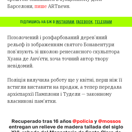
Барселони,
пише
ARTnews.
ПІДПИШИСЬ НА БЖ В
INSTAGRAM
,
FACEBOOK
,
TELEGRAM
Позолочений і розфарбований дерев’яний
рельєф із зображенням святого Бонавентури
пов’язують зі школою ренесансного скульптора
Хуана де Анч’єти, хоча точний автор твору
невідомий.
Поліція вилучила роботу ще у квітні, перш ніж її
встигли виставити на продаж, а тепер передала
архієпархії Памплони і Тудели — законному
власникові пам’ятки.
Recuperado tras 16 años
@policia
y
@mossos
entregan un relieve de madera tallada del siglo