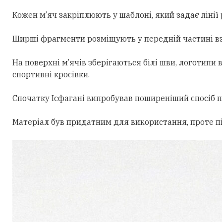
Кожен м’яч закріплюють у шаблоні, який задає лінії 
Ширші фрагменти розміщують у передній частині взут
На поверхні м’ячів зберігаються білі шви, логотип
спортивні кросівки.
Спочатку Ісфагані випробував поширеніший спосіб п
Матеріал був придатним для використання, проте пі