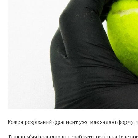
Кожен розрізаний фрагмент уже має задані форму, т
Тенісні м’ячі складно переробляти, оскільки їхнє по