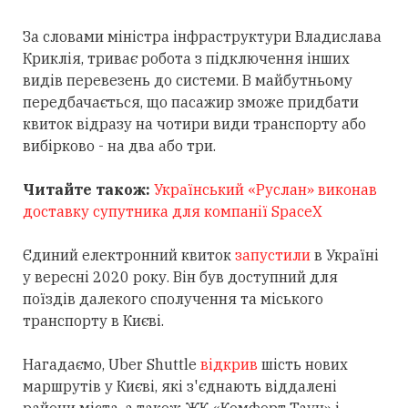
За словами міністра інфраструктури Владислава
Криклія, триває робота з підключення інших
видів перевезень до системи. В майбутньому
передбачається, що пасажир зможе придбати
квиток відразу на чотири види транспорту або
вибірково - на два або три.
Читайте також:
Український «Руслан» виконав
доставку супутника для компанії SpaceX
Єдиний електронний квиток
запустили
в Україні
у вересні 2020 року. Він був доступний для
поїздів далекого сполучення та міського
транспорту в Києві.
Нагадаємо, Uber Shuttle
відкрив
шість нових
маршрутів у Києві, які з'єднають віддалені
райони міста, а також ЖК «Комфорт Таун» і