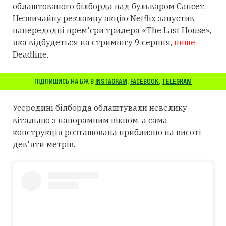
облаштованого білборда над бульваром Сансет.
Незвичайну рекламну акцію Netflix запустив
напередодні прем'єри трилера «The Last House»,
яка відбудеться на стримінгу 9 серпня,
пише
Deadline.
ПІДПИШИСЬ НА БЖ В
INSTAGRAM
,
FACEBOOK
,
TELEGRAM
Усередині білборда облаштували невелику
вітальню з панорамним вікном, а сама
конструкція розташована приблизно на висоті
дев'яти метрів.