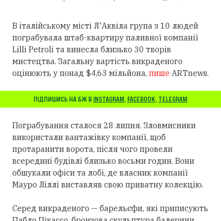
В італійському місті Л'Аквіла група з 10 людей
пограбувала штаб-квартиру паливної компанії
Lilli Petroli та винесла близько 30 творів
мистецтва. Загальну вартість викраденого
оцінюють у понад $4,63 мільйона,
пише
ARTnews.
ПІДПИШИСЬ НА БЖ В
INSTAGRAM
,
FACEBOOK
,
TELEGRAM
Пограбування сталося 28 липня. Зловмисники
використали вантажівку компанії, щоб
протаранити ворота, після чого провели
всередині будівлі близько восьми годин. Вони
обшукали офіси та лобі, де власник компанії
Мауро Ліллі виставляв свою приватну колекцію.
Серед викраденого — барельєфи, які приписують
Пабло Пікассо, бронзова скульптура балерини