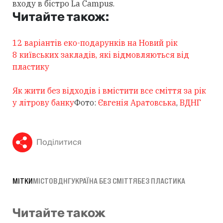
входу в бістро La Campus.
Читайте також:
12 варіантів еко-подарунків на Новий рік
8 київських закладів, які відмовляються від
пластику
Як жити без відходів і вмістити все сміття за рік
у літрову банку
Фото:
Євгенія Аратовська
,
ВДНГ
Поділитися
МІТКИ
МІСТО
ВДНГ
УКРАЇНА БЕЗ СМІТТЯ
БЕЗ ПЛАСТИКА
Читайте також