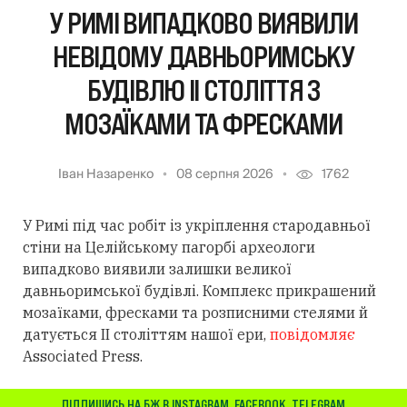
У РИМІ ВИПАДКОВО ВИЯВИЛИ
НЕВІДОМУ ДАВНЬОРИМСЬКУ
БУДІВЛЮ II СТОЛІТТЯ З
МОЗАЇКАМИ ТА ФРЕСКАМИ
Іван Назаренко
08 серпня 2026
1762
У Римі під час робіт із укріплення стародавньої
стіни на Целійському пагорбі археологи
випадково виявили залишки великої
давньоримської будівлі. Комплекс прикрашений
мозаїками, фресками та розписними стелями й
датується II століттям нашої ери,
повідомляє
Associated Press.
ПІДПИШИСЬ НА БЖ В
INSTAGRAM
,
FACEBOOK
,
TELEGRAM