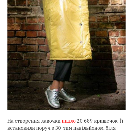
На створення лавочки
пішло
20 689 кришечок. Її
встановили поруч з 30-тим павільйоном, біля