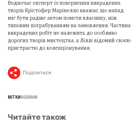
Водночас експерт із повернення викрадених
творів Крістофер Марінелло вважає, що напад
міг бути радше актом помсти власнику, ніж
типовим пограбуванням на замовлення. Частина
викрадених робіт не належить до особливо
дорогих творів мистецтва, а Ліллі відомий своєю
пристрастю до колекціонування.
Поділитися
МІТКИ
НОВИНИ
Читайте також