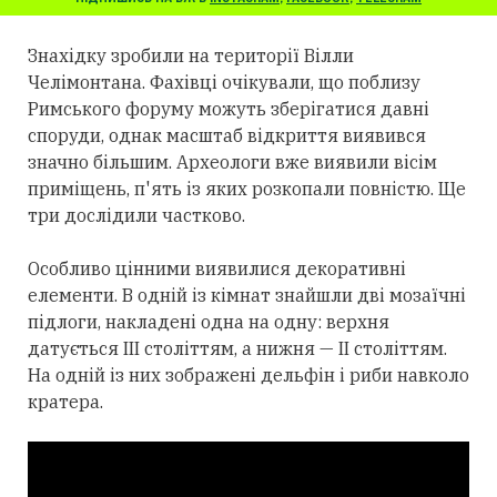
Знахідку зробили на території Вілли
Челімонтана. Фахівці очікували, що поблизу
Римського форуму можуть зберігатися давні
споруди, однак масштаб відкриття виявився
значно більшим. Археологи вже виявили вісім
приміщень, п'ять із яких розкопали повністю. Ще
три дослідили частково.
Особливо цінними виявилися декоративні
елементи. В одній із кімнат знайшли дві мозаїчні
підлоги, накладені одна на одну: верхня
датується III століттям, а нижня — II століттям.
На одній із них зображені дельфін і риби навколо
кратера.