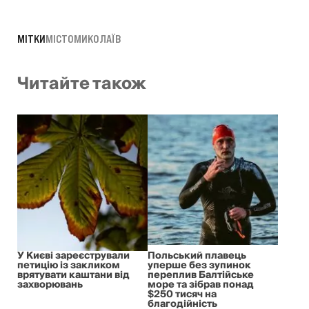
МІТКИ
МІСТО
МИКОЛАЇВ
Читайте також
У Києві зареєстрували
Польський плавець
петицію із закликом
уперше без зупинок
врятувати каштани від
переплив Балтійське
захворювань
море та зібрав понад
$250 тисяч на
благодійність