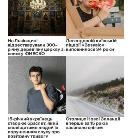
На Львівщині
Легендарній київській
відреставрували 300-
піцерії «Везувіо»
річну дерев’яну церкву зі
виповнилося 34 роки
списку ЮНЕСКО
15-річний українець
Столицю Нової Зеландії
створює браслет, який
вперше за 15 років
сповіщатиме людей із
засипало снігом
порушенням слуху про
повітряну тривогу