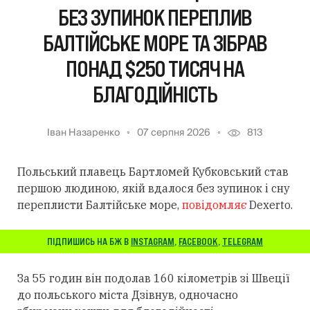
БЕЗ ЗУПИНОК ПЕРЕПЛИВ
БАЛТІЙСЬКЕ МОРЕ ТА ЗІБРАВ
ПОНАД $250 ТИСЯЧ НА
БЛАГОДІЙНІСТЬ
Іван Назаренко
07 серпня 2026
813
Польський плавець Бартломей Кубковський став
першою людиною, якій вдалося без зупинок і сну
переплисти Балтійське море,
повідомляє
Dexerto.
ПІДПИШИСЬ НА БЖ В
INSTAGRAM
,
FACEBOOK
,
TELEGRAM
За 55 годин він подолав 160 кілометрів зі Швеції
до польського міста Дзівнув, одночасно