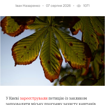
Іван Назаренко
07 серпня 2026
1071
У Києві
зареєстрували
петицію із закликом
запровадити міську програму захисту каштанів