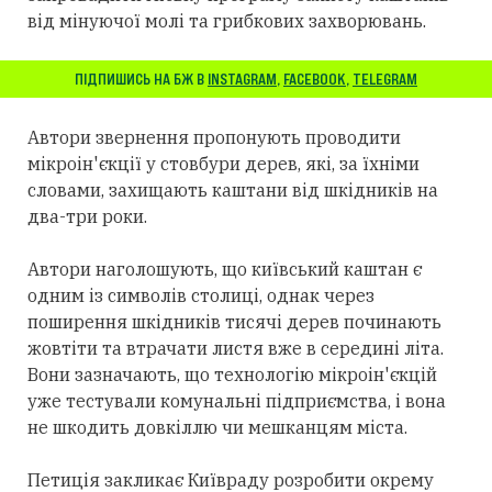
від мінуючої молі та грибкових захворювань.
ПІДПИШИСЬ НА БЖ В
INSTAGRAM
,
FACEBOOK
,
TELEGRAM
Автори звернення пропонують проводити
мікроін'єкції у стовбури дерев, які, за їхніми
словами, захищають каштани від шкідників на
два-три роки.
Автори наголошують, що київський каштан є
одним із символів столиці, однак через
поширення шкідників тисячі дерев починають
жовтіти та втрачати листя вже в середині літа.
Вони зазначають, що технологію мікроін'єкцій
уже тестували комунальні підприємства, і вона
не шкодить довкіллю чи мешканцям міста.
Петиція закликає Київраду розробити окрему