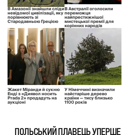
В Амазонії знайшли сліди
В Австралії оголосили
невідомої цивілізації, яку
переможця
порівнюють зі
найпрестижнішої
Стародавньою Грецією
мистецької премії для
корінних народів
Жакет Міранди й сукню
У Німеччині визначили
Енді з «Диявол носить
найстаріше дерево
Prada 2» продадуть на
країни — тису близько
аукціоні
1100 років
ПОЛЬСЬКИЙ ПЛАВЕЦЬ УПЕРШЕ