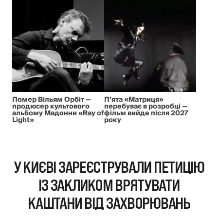
Помер Вільям Орбіт —
П’ята «Матриця»
продюсер культового
перебуває в розробці —
альбому Мадонни «Ray of
фільм вийде після 2027
Light»
року
У КИЄВІ ЗАРЕЄСТРУВАЛИ ПЕТИЦІЮ
ІЗ ЗАКЛИКОМ ВРЯТУВАТИ
КАШТАНИ ВІД ЗАХВОРЮВАНЬ