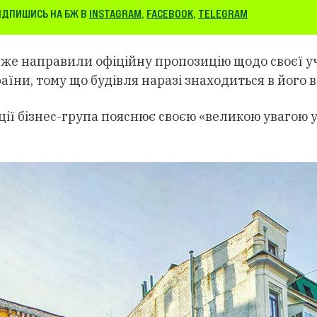
ІДПИШИСЬ НА БЖ В
INSTAGRAM
,
FACEBOOK
,
TELEGRAM
же направили офіційну пропозицію щодо своєї уч
аїни, тому що будівля наразі знаходиться в його в
ції бізнес-група пояснює своєю «великою увагою 