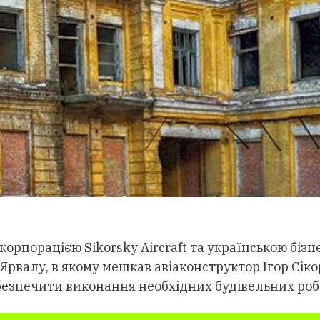
орпорацією Sikorsky Aircraft та українською біз
рвалу, в якому мешкав авіаконструктор Ігор Сіко
абезпечити виконання необхідних будівельних робі