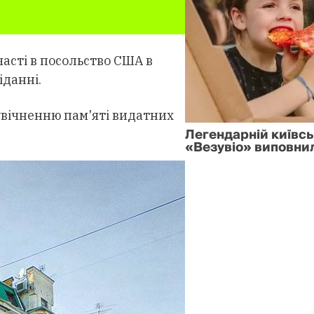
асті в посольство США в
іданні.
увічненню пам'яті видатних
Легендарній київськ
«Везувіо» виповни