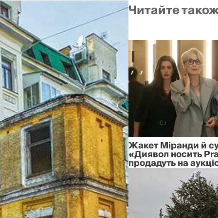
Читайте тако
Жакет Міранди й су
«Диявол носить Pr
продадуть на аукціо