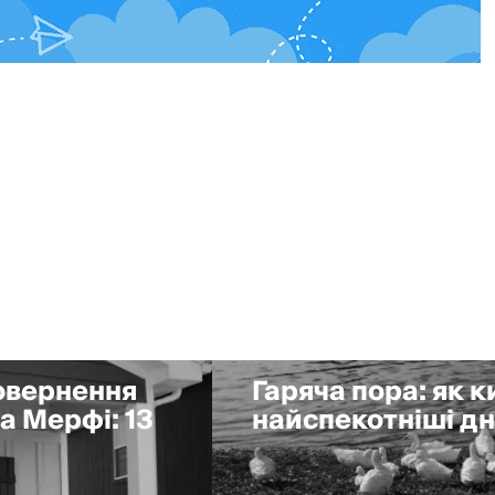
повернення
Гаряча пора: як 
а Мерфі: 13
найспекотніші дні