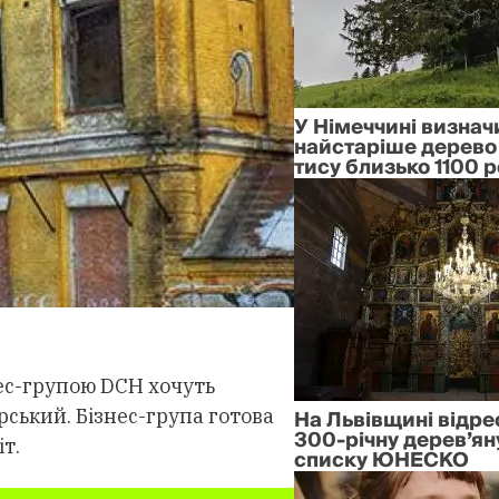
У Німеччині визнач
найстаріше дерево
тису близько 1100 р
нес-групою DCH хочуть
На Львівщині відр
рський. Бізнес-група готова
300-річну дерев’ян
т.
списку ЮНЕСКО