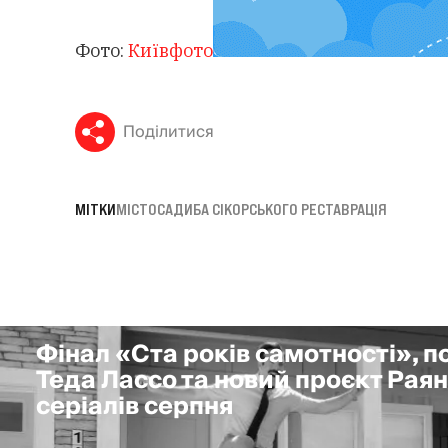
Фото:
Київфото
Поділитися
МІТКИ
МІСТО
САДИБА СІКОРСЬКОГО РЕСТАВРАЦІЯ
Фінал «Ста років самотності», 
Теда Лассо та новий проєкт Раян
серіалів серпня