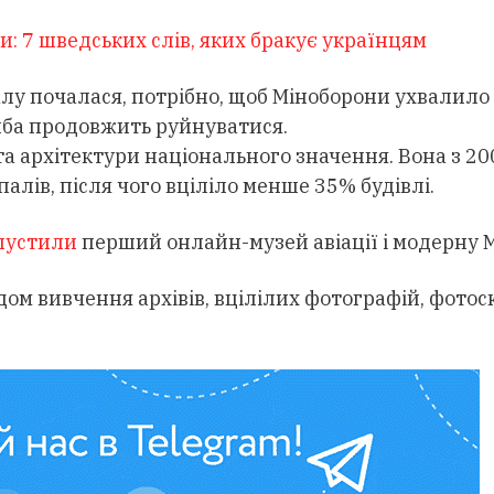
: 7 шведських слів, яких бракує українцям
валу почалася, потрібно, щоб Міноборони ухвалило
иба продовжить руйнуватися.
та архітектури національного значення. Вона з 20
палів, після чого вціліло менше 35% будівлі.
пустили
перший онлайн-музей авіації і модерну M
ом вивчення архівів, вцілілих фотографій, фотос