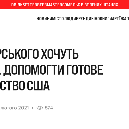
DRINKSETTER
BEERMASTER
СОМЕЛЬЄ В ЗЕЛЕНИХ ШТАНЯХ
НОВИНИ
МІСТО
ЛЮДИ
БРЕНДИ
КІНО
КНИГИ
АРТ
ЇЖА
П
РСЬКОГО ХОЧУТЬ
. ДОПОМОГТИ ГОТОВЕ
СТВО США
 лютого 2021
574