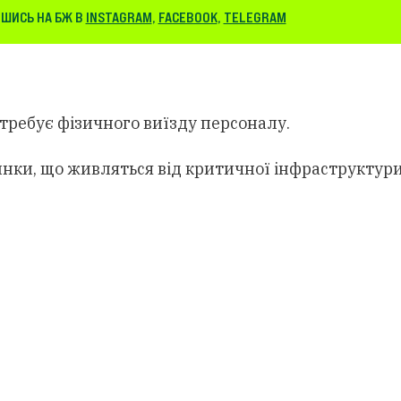
ШИСЬ НА БЖ В
INSTAGRAM
,
FACEBOOK
,
TELEGRAM
требує фізичного виїзду персоналу.
инки, що живляться від критичної інфраструктури