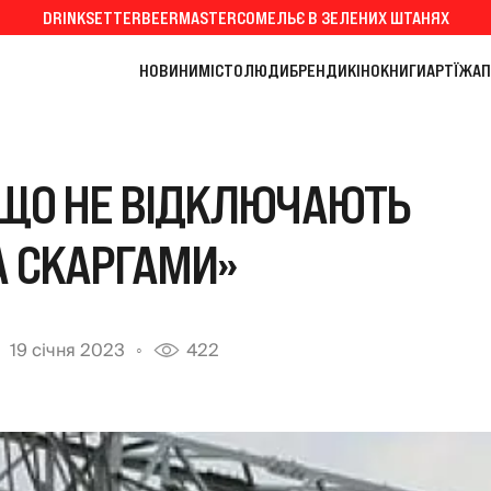
DRINKSETTER
BEERMASTER
СОМЕЛЬЄ В ЗЕЛЕНИХ ШТАНЯХ
НОВИНИ
МІСТО
ЛЮДИ
БРЕНДИ
КІНО
КНИГИ
АРТ
ЇЖА
П
 ЩО НЕ ВІДКЛЮЧАЮТЬ
А СКАРГАМИ»
19 січня 2023
422