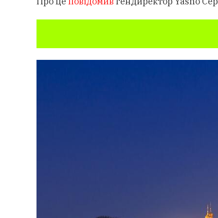
Про це
повідомив
гендиректор Yasno Сер