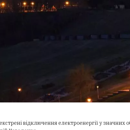
екстрені відключення електроенергії у значних об