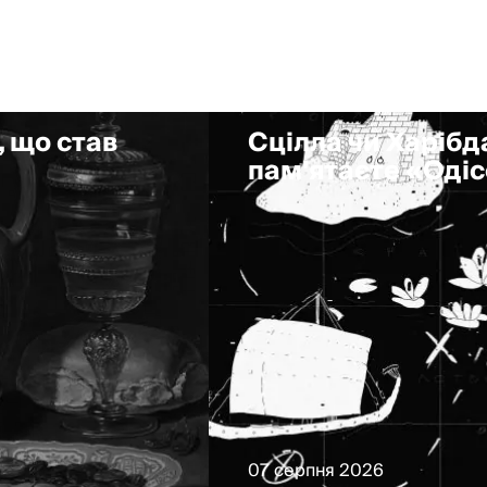
, що став
Сцілла чи Харібда
пам'ятаєте «Оді
07 серпня 2026