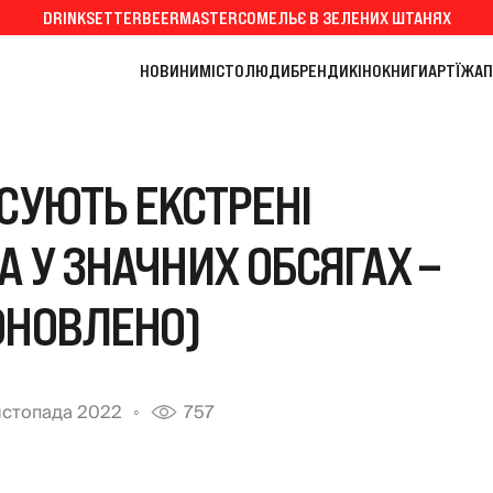
DRINKSETTER
BEERMASTER
СОМЕЛЬЄ В ЗЕЛЕНИХ ШТАНЯХ
НОВИНИ
МІСТО
ЛЮДИ
БРЕНДИ
КІНО
КНИГИ
АРТ
ЇЖА
П
ОСУЮТЬ ЕКСТРЕНІ
 У ЗНАЧНИХ ОБСЯГАХ –
ОНОВЛЕНО)
листопада 2022
757