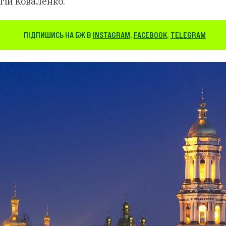
гій Коваленко.
ПІДПИШИСЬ НА БЖ В
INSTAGRAM
,
FACEBOOK
,
TELEGRAM