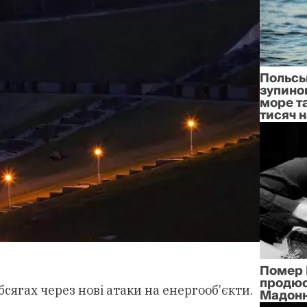
Польсь
зупино
море т
тисяч н
Помер 
продюс
сягах через нові атаки на енергооб’єкти.
Мадонн