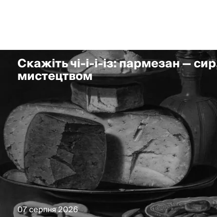
Скажіть чі-і-і-із: пармезан — сир
мистецтвом
07 серпня 2026