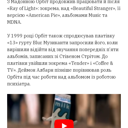
З Мадонною Орбіт
продовжив
працювати й після
«Ray of Light»: зокрема, над «Beautiful Stranger», її
версією «American Pie», альбомами Music та
MDNA.
У 1999 році Орбіт також спродюсував платівку
«13» гурту Blur. Музиканти запросили його, коли
вирішили відійти від звучання попередніх п’яти
альбомів, записаних зі Стівеном Стрітом. До
платівки увійшли зокрема «Tender» і «Coffee &
TV». Деймон Албарн пізніше порівнював роль
Орбіта під час роботи над альбомом із роботою
психіатра.