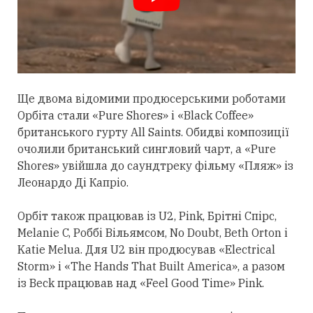
Ще двома відомими продюсерськими роботами
Орбіта
стали
«Pure Shores» і «Black Coffee»
британського гурту All Saints. Обидві композиції
очолили британський сингловий чарт, а «Pure
Shores» увійшла до саундтреку фільму «Пляж» із
Леонардо Ді Капріо.
Орбіт також працював із U2, Pink, Брітні Спірс,
Melanie C, Роббі Вільямсом, No Doubt, Beth Orton і
Katie Melua. Для U2 він продюсував «Electrical
Storm» і «The Hands That Built America», а разом
із Beck працював над «Feel Good Time» Pink.