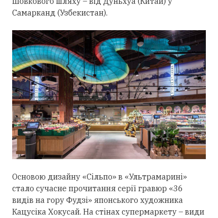
Шовкового шляху – від Дуньхуа (Китай) у
Самарканд (Узбекистан).
Основою дизайну «Сільпо» в «Ультрамарині»
стало сучасне прочитання серії гравюр «36
видів на гору Фудзі» японського художника
Кацусіка Хокусай. На стінах супермаркету – види