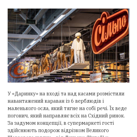
У «Даринку» на вході та над касами розмістили
навантажений караван із 6 верблюдів і
маленького осла, який тягне на собі речі. Їх веде
погонич, який направляє всіх на Східний ринок.
За задумом концепції, в супермаркеті гості
здійснюють подорож відрізком Великого