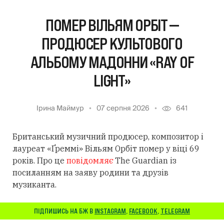
ПОМЕР ВІЛЬЯМ ОРБІТ —
ПРОДЮСЕР КУЛЬТОВОГО
АЛЬБОМУ МАДОННИ «RAY OF
LIGHT»
Ірина Маймур
07 серпня 2026
641
Британський музичний продюсер, композитор і
лауреат «Ґреммі» Вільям Орбіт помер у віці 69
років. Про це
повідомляє
The Guardian із
посиланням
на заяву родини та друзів
музиканта.
ПІДПИШИСЬ НА БЖ В
INSTAGRAM
,
FACEBOOK
,
TELEGRAM