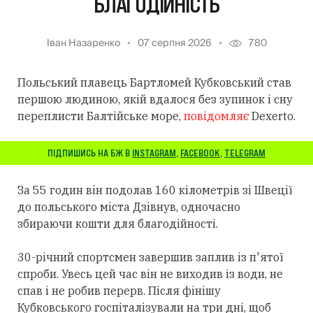
БЛАГОДІЙНІСТЬ
Іван Назаренко
07 серпня 2026
780
Польський плавець Бартломей Кубковський став
першою людиною, якій вдалося без зупинок і сну
переплисти Балтійське море,
повідомляє
Dexerto.
ПІДПИШИСЬ НА БЖ В
INSTAGRAM
,
FACEBOOK
,
TELEGRAM
За 55 годин він подолав 160 кілометрів зі Швеції
до польського міста Дзівнув, одночасно
збираючи кошти для благодійності.
30-річний спортсмен завершив заплив із п'ятої
спроби. Увесь цей час він не виходив із води, не
спав і не робив перерв. Після фінішу
Кубковського госпіталізували на три дні, щоб