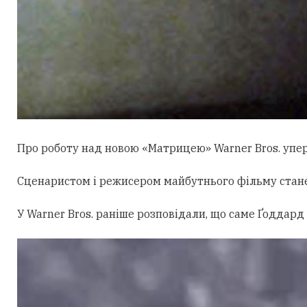
Про роботу над новою «Матрицею» Warner Bros. уперш
Сценаристом і режисером майбутнього фільму стан
У Warner Bros. раніше розповідали, що саме Ґоддард