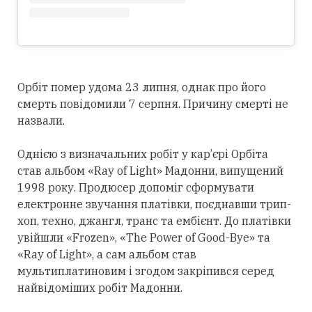
Орбіт помер удома 23 липня, однак про його
смерть повідомили 7 серпня. Причину смерті не
назвали.
Однією з визначальних робіт у кар’єрі Орбіта
став альбом «Ray of Light» Мадонни, випущений
1998 року. Продюсер допоміг сформувати
електронне звучання платівки, поєднавши трип-
хоп, техно, джангл, транс та ембієнт. До платівки
увійшли «Frozen», «The Power of Good-Bye» та
«Ray of Light», а сам альбом став
мультиплатиновим і згодом закріпився
серед
найвідоміших робіт Мадонни.