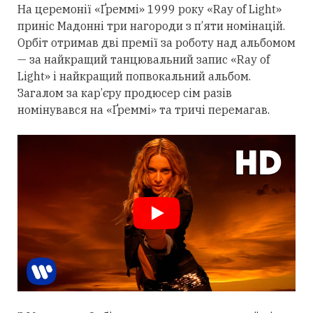
На церемонії «Ґреммі» 1999 року «Ray of Light»
приніс Мадонні
три
нагороди з п’яти номінацій.
Орбіт
отримав
дві премії за роботу над альбомом
— за найкращий танцювальний запис «Ray of
Light» і найкращий попвокальний альбом.
Загалом за кар’єру продюсер сім разів
номінувався на «Ґреммі» та тричі перемагав.