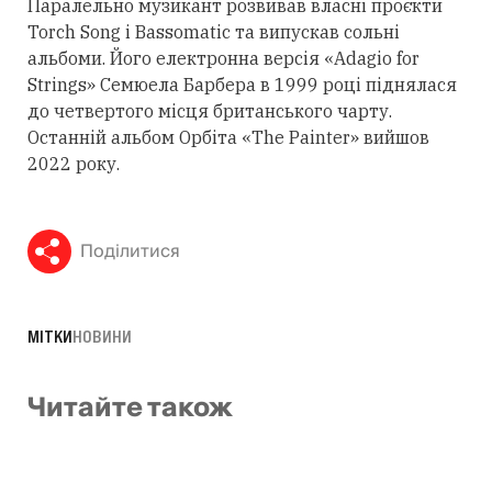
Паралельно музикант розвивав власні проєкти
Torch Song і Bassomatic та випускав сольні
альбоми. Його електронна версія «Adagio for
Strings» Семюела Барбера в 1999 році піднялася
до четвертого місця британського чарту.
Останній альбом Орбіта «The Painter» вийшов
2022 року.
Поділитися
МІТКИ
НОВИНИ
Читайте також