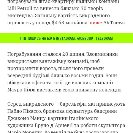
пограбувала штаб-квартиру паливної компанії
Lilli Petroli та винесла близько 30 творів
мистецтва. Загальну вартість викраденого
оцінюють у понад $4,63 мільйона,
пише
ARTnews.
ПІДПИШИСЬ НА БЖ В
INSTAGRAM
,
FACEBOOK
,
TELEGRAM
Пограбування сталося 28 липня. Зловмисники
використали вантажівку компанії, щоб
протаранити ворота, після чого провели
всередині будівлі близько восьми годин. Вони
обшукали офіси та лобі, де власник компанії
Мауро Ліллі виставляв свою приватну колекцію.
Серед викраденого — барельєфи, які приписують
Пабло Пікассо, бронзова скульптура балерини
Джакомо Манцу, картини італійського
художника Бруно д'Арчевії та роботи скульптора
Маріо Моретто. Колекція не була застрахована.