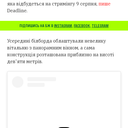
яка відбудеться на стримінгу 9 серпня,
пише
Deadline.
ПІДПИШИСЬ НА БЖ В
INSTAGRAM
,
FACEBOOK
,
TELEGRAM
Усередині білборда облаштували невелику
вітальню з панорамним вікном, а сама
конструкція розташована приблизно на висоті
дев'яти метрів.