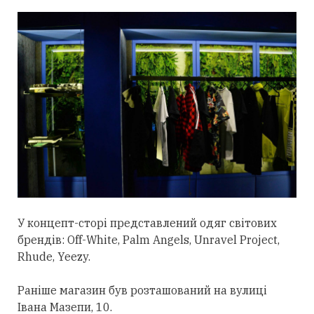
У концепт-сторі представлений одяг світових
брендів: Off-White, Palm Angels, Unravel Project,
Rhude, Yeezy.
Раніше магазин був розташований на вулиці
Івана Мазепи, 10.