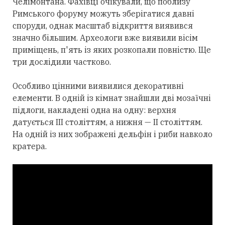
Челімонтана. Фахівці очікували, що поблизу
Римського форуму можуть зберігатися давні
споруди, однак масштаб відкриття виявився
значно більшим. Археологи вже виявили вісім
приміщень, п'ять із яких розкопали повністю. Ще
три дослідили частково.
Особливо цінними виявилися декоративні
елементи. В одній із кімнат знайшли дві мозаїчні
підлоги, накладені одна на одну: верхня
датується III століттям, а нижня — II століттям.
На одній із них зображені дельфін і риби навколо
кратера.