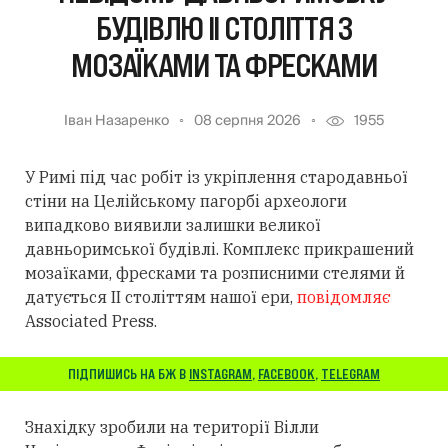
БУДІВЛЮ II СТОЛІТТЯ З
МОЗАЇКАМИ ТА ФРЕСКАМИ
Іван Назаренко
08 серпня 2026
1955
У Римі під час робіт із укріплення стародавньої
стіни на Целійському пагорбі археологи
випадково виявили залишки великої
давньоримської будівлі. Комплекс прикрашений
мозаїками, фресками та розписними стелями й
датується II століттям нашої ери,
повідомляє
Associated Press.
ПІДПИШИСЬ НА БЖ В
INSTAGRAM
,
FACEBOOK
,
TELEGRAM
Знахідку зробили на території Вілли