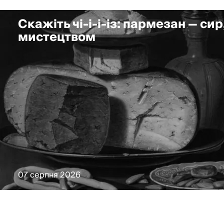
Скажіть чі-і-і-із: пармезан — сир
мистецтвом
07 серпня 2026