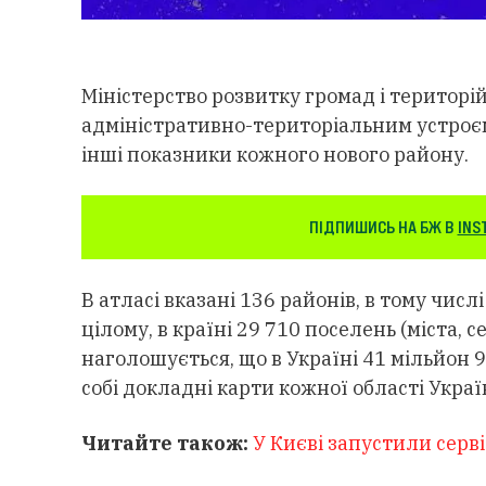
Міністерство розвитку громад і територі
адміністративно-територіальним устроєм 
інші показники кожного нового району.
ПІДПИШИСЬ НА БЖ В
INS
В атласі вказані 136 районів, в тому числ
цілому, в країні 29 710 поселень (міста, 
наголошується, що в Україні 41 мільйон 90
собі докладні карти кожної області Украї
Читайте також:
У Києві запустили серві