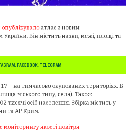
й
опублікувало
атлас з новим
України. Він містить назви, межі, площі та
TAGRAM
,
FACEBOOK
,
TELEGRAM
і 17 – на тимчасово окупованих територіях. В
селища міського типу, села). Також
2 тисячі осіб населення. Збірка містить у
ни та АР Крим.
с моніторингу якості повітря