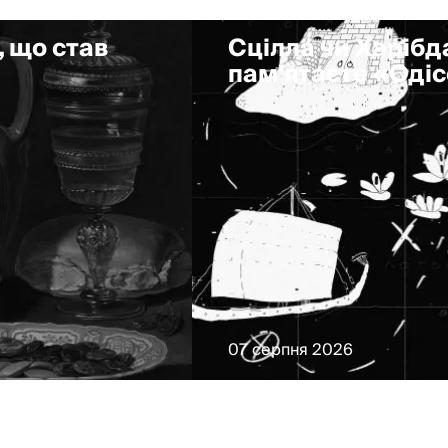
, що став
Сцілла чи Харібда
пам'ятаєте «Оді
07 серпня 2026