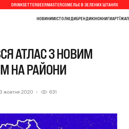
DRINKSETTER
BEERMASTER
СОМЕЛЬЄ В ЗЕЛЕНИХ ШТАНЯХ
НОВИНИ
МІСТО
ЛЮДИ
БРЕНДИ
КІНО
КНИГИ
АРТ
ЇЖА
П
ВСЯ АТЛАС З НОВИМ
М НА РАЙОНИ
13 жовтня 2020
631