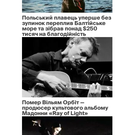
Польський плавець уперше без
зупинок переплив Балтійське
море та зібрав понад $250
тисяч на благодійність
Помер Вільям Орбіт —
продюсер культового альбому
Мадонни «Ray of Light»