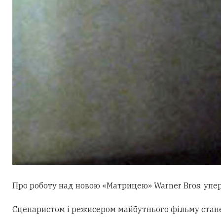
Про роботу над новою «Матрицею» Warner Bros. уперш
Сценаристом і режисером майбутнього фільму стан