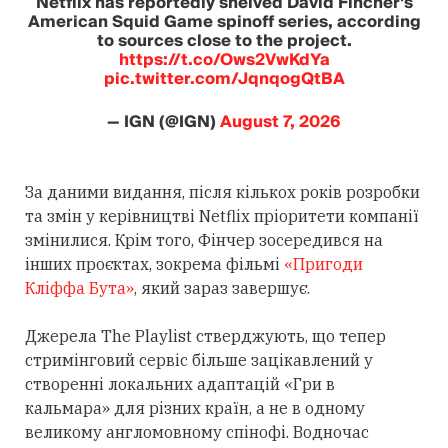
Netflix has reportedly shelved David Fincher's
American Squid Game spinoff series, according
to sources close to the project.
https://t.co/Ows2VwKdYa
pic.twitter.com/JqnqogQtBA
— IGN (@IGN)
August 7, 2026
За даними видання, після кількох років розробки
та змін у керівництві Netflix пріоритети компанії
змінилися. Крім того, Фінчер зосередився на
інших проєктах, зокрема фільмі
«Пригоди
Кліффа Бута»
, який зараз завершує.
Джерела The Playlist стверджують, що тепер
стримінговий сервіс більше зацікавлений у
створенні локальних адаптацій «Гри в
кальмара» для різних країн, а не в одному
великому англомовному спінофі. Водночас