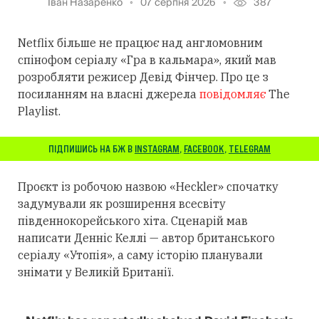
Іван Назаренко
07 серпня 2026
387
Netflix більше не працює над англомовним
спінофом серіалу «Гра в кальмара», який мав
розробляти режисер Девід Фінчер. Про це з
посиланням на власні джерела
повідомляє
The
Playlist.
ПІДПИШИСЬ НА БЖ В
INSTAGRAM
,
FACEBOOK
,
TELEGRAM
Проєкт із робочою назвою «Heckler» спочатку
задумували як розширення всесвіту
південнокорейського хіта. Сценарій мав
написати Денніс Келлі — автор британського
серіалу «Утопія», а саму історію планували
знімати у Великій Британії.