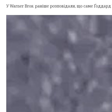
У Warner Bros. раніше розповідали, що саме Ґоддард