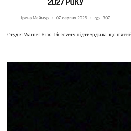
2027 РОКУ
Ірина Маймур
07 серпня 2026
307
Студія Warner Bros. Discovery підтвердила, що п’ят