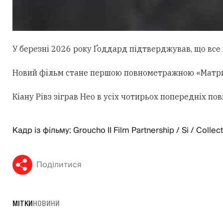
У березні 2026 року Ґоддард підтверджував, що все щ
Новий фільм стане першою повнометражною «Матрице
Кіану Рівз зіграв Нео в усіх чотирьох попередніх 
Кадр із фільму: Groucho II Film Partnership / Si / Collec
Поділитися
МІТКИ
НОВИНИ