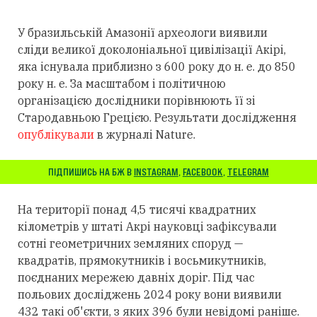
У бразильській Амазонії археологи виявили
сліди великої доколоніальної цивілізації Акірі,
яка існувала приблизно з 600 року до н. е. до 850
року н. е. За масштабом і політичною
організацією дослідники порівнюють її зі
Стародавньою Грецією. Результати дослідження
опублікували
в журналі Nature.
ПІДПИШИСЬ НА БЖ В
INSTAGRAM
,
FACEBOOK
,
TELEGRAM
На території понад 4,5 тисячі квадратних
кілометрів у штаті Акрі науковці зафіксували
сотні геометричних земляних споруд —
квадратів, прямокутників і восьмикутників,
поєднаних мережею давніх доріг. Під час
польових досліджень 2024 року вони виявили
432 такі об'єкти, з яких 396 були невідомі раніше.