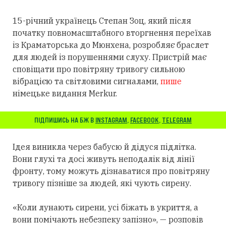
15-річний українець Степан Зоц, який після
початку повномасштабного вторгнення переїхав
із Краматорська до Мюнхена, розробляє браслет
для людей із порушеннями слуху.
Пристрій має
сповіщати про повітряну тривогу сильною
вібрацією та світловими сигналами,
пише
німецьке видання Merkur.
ПІДПИШИСЬ НА БЖ В
INSTAGRAM
,
FACEBOOK
,
TELEGRAM
Ідея виникла через бабусю й дідуся підлітка.
Вони глухі та досі живуть неподалік від лінії
фронту, тому можуть дізнаватися про повітряну
тривогу пізніше за людей, які чують сирену.
«Коли лунають сирени, усі біжать в укриття, а
вони помічають небезпеку запізно», — розповів