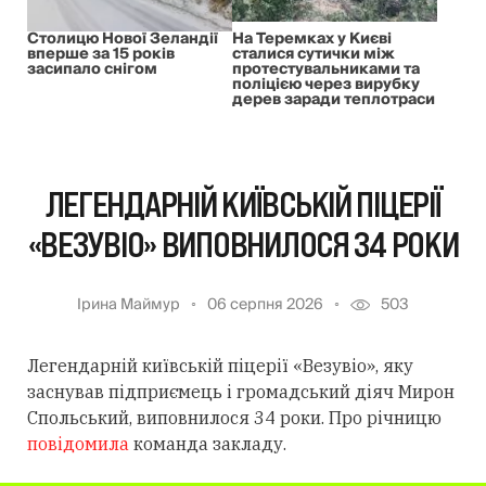
Столицю Нової Зеландії
На Теремках у Києві
вперше за 15 років
сталися сутички між
засипало снігом
протестувальниками та
поліцією через вирубку
дерев заради теплотраси
ЛЕГЕНДАРНІЙ КИЇВСЬКІЙ ПІЦЕРІЇ
«ВЕЗУВІО» ВИПОВНИЛОСЯ 34 РОКИ
Ірина Маймур
06 серпня 2026
503
Легендарній київській піцерії «Везувіо», яку
заснував підприємець і громадський діяч Мирон
Спольський, виповнилося 34 роки. Про річницю
повідомила
команда закладу.