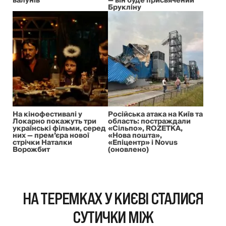
валунів
— він буде присвячений
Брукліну
На кінофестивалі у
Російська атака на Київ та
Локарно покажуть три
область: постраждали
українські фільми, серед
«Сільпо», ROZETKA,
них — прем’єра нової
«Нова пошта»,
стрічки Наталки
«Епіцентр» і Novus
Ворожбит
(оновлено)
НА ТЕРЕМКАХ У КИЄВІ СТАЛИСЯ
СУТИЧКИ МІЖ