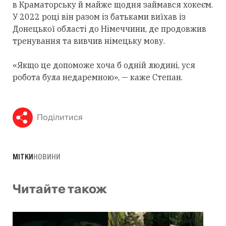
в Краматорську й майже щодня займався хокеєм.
У 2022 році він разом із батьками виїхав із
Донецької області до Німеччини, де продовжив
тренування та вивчив німецьку мову.
«Якщо це допоможе хоча б одній людині, уся
робота була недаремною», — каже Степан.
Поділитися
МІТКИ
НОВИНИ
Читайте також