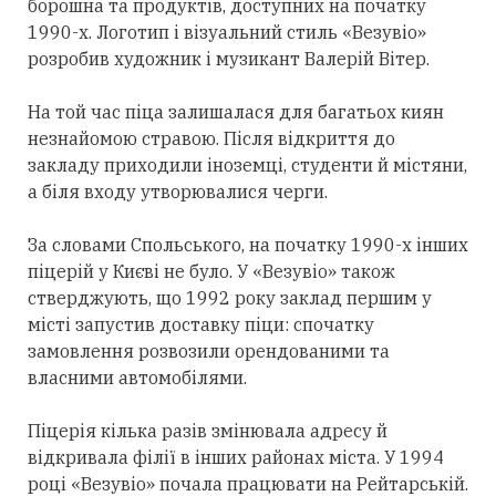
борошна та продуктів, доступних на початку
1990-х. Логотип і візуальний стиль «Везувіо»
розробив художник і музикант Валерій Вітер.
На той час піца залишалася для багатьох киян
незнайомою стравою. Після відкриття до
закладу приходили іноземці, студенти й містяни,
а біля входу утворювалися черги.
За словами Спольського, на початку 1990-х інших
піцерій у Києві не було. У «Везувіо» також
стверджують, що 1992 року заклад першим у
місті запустив доставку піци: спочатку
замовлення розвозили орендованими та
власними автомобілями.
Піцерія кілька разів змінювала адресу й
відкривала філії в інших районах міста. У 1994
році «Везувіо» почала працювати на Рейтарській.