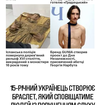
готелю «Градецький»
Іспанська поліція
Бренд GUNIA створив
повернула дерев’яний
проєкт до Дня
рельєф XVI століття,
Незалежності,
викрадений з монастиря
присвячений абетці
16 років тому
Георгія Нарбута
15-РІЧНИЙ УКРАЇНЕЦЬ СТВОРЮЄ
БРАСЛЕТ, ЯКИЙ СПОВІЩАТИМЕ