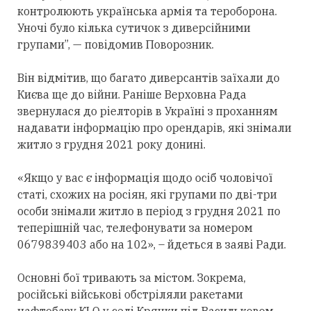
контролюють українська армія та тероборона.
Уночі було кілька сутичок з диверсійними
групами”, — повідомив Поворозник.
Він відмітив, що
багато диверсантів заїхали до
Києва ще до війни. Раніше Верховна Рада
звернулася до ріелторів в Україні з проханням
надавати інформацію про орендарів, які знімали
житло
з грудня 2021 року донині.
«Якщо у вас є інформація щодо осіб чоловічої
статі, схожих на росіян, які групами по дві-три
особи знімали житло в період з грудня 2021 по
теперішній час, телефонувати за номером
0679839403 або на 102», – йдеться в заяві Ради.
О
сновні бої тривають за містом. Зокрема,
російські військові обстріляли ракетами
нафтобазу КLО у селі Крячки під Васильковом.