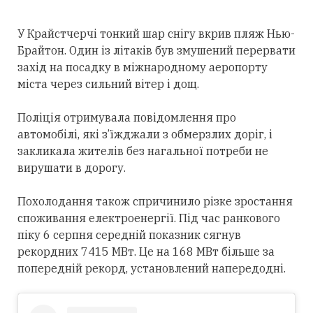
У Крайстчерчі тонкий шар снігу вкрив пляж Нью-
Брайтон. Один із літаків був змушений перервати
захід на посадку в міжнародному аеропорту
міста через сильний вітер і дощ.
Поліція отримувала повідомлення про
автомобілі, які з’їжджали з обмерзлих доріг, і
закликала жителів без нагальної потреби не
вирушати в дорогу.
Похолодання також спричинило різке зростання
споживання електроенергії. Під час ранкового
піку 6 серпня середній показник сягнув
рекордних 7415 МВт. Це на 168 МВт більше за
попередній рекорд, установлений напередодні.