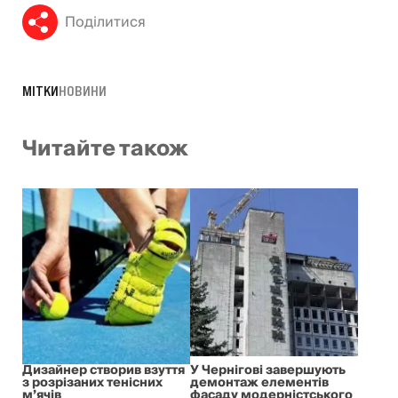
Поділитися
МІТКИ
НОВИНИ
Читайте також
Дизайнер створив взуття
У Чернігові завершують
з розрізаних тенісних
демонтаж елементів
м’ячів
фасаду модерністського