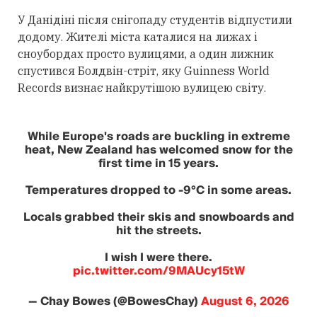
У Данідіні після снігопаду студентів відпустили
додому. Жителі міста каталися на лижах і
сноубордах просто вулицями, а один лижник
спустився Болдвін-стріт, яку Guinness World
Records визнає найкрутішою вулицею світу.
While Europe's roads are buckling in extreme
heat, New Zealand has welcomed snow for the
first time in 15 years.
Temperatures dropped to -9°C in some areas.
Locals grabbed their skis and snowboards and
hit the streets.
I wish I were there.
pic.twitter.com/9MAUcy15tW
— Chay Bowes (@BowesChay)
August 6, 2026