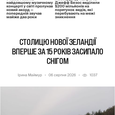
найдовшому музичному
Джефф Безос виділили
концерті у світі пролунав
$200 мільйонів на
новий акорд —
порятунок видів, які
попередній звучав
перебувають на межі
майже два роки
зникнення
СТОЛИЦЮ НОВОЇ ЗЕЛАНДІЇ
ВПЕРШЕ ЗА 15 РОКІВ ЗАСИПАЛО
СНІГОМ
Ірина Маймур
06 серпня 2026
1037