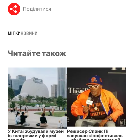
Поділитися
МІТКИ
НОВИНИ
Читайте також
У Китаї збудували музей
Режисер Спайк Лі
із галереями у формі
запускає кінофестиваль