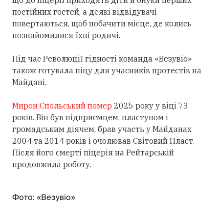
що до піцерії приходять діти й онуки перших
постійних гостей, а деякі відвідувачі
повертаються, щоб побачити місце, де колись
познайомилися їхні родичі.
Під час Революції гідності команда «Везувіо»
також готувала піцу для учасників протестів на
Майдані.
Мирон Спольський помер
2025 року у віці 73
років. Він був підприємцем, пластуном і
громадським діячем, брав участь у Майданах
2004 та 2014 років і очолював Світовий Пласт.
Після його смерті піцерія на Рейтарській
продовжила роботу.
Фото: «Везувіо»