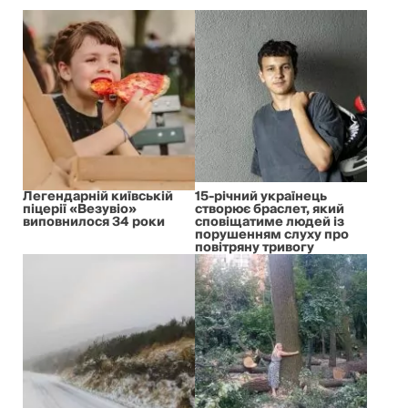
Легендарній київській
15-річний українець
піцерії «Везувіо»
створює браслет, який
виповнилося 34 роки
сповіщатиме людей із
порушенням слуху про
повітряну тривогу