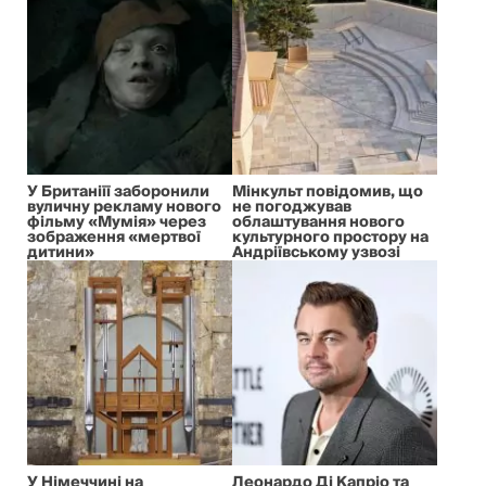
У Британіїї заборонили
Мінкульт повідомив, що
вуличну рекламу нового
не погоджував
фільму «Мумія» через
облаштування нового
зображення «мертвої
культурного простору на
дитини»
Андріївському узвозі
У Німеччині на
Леонардо Ді Капріо та