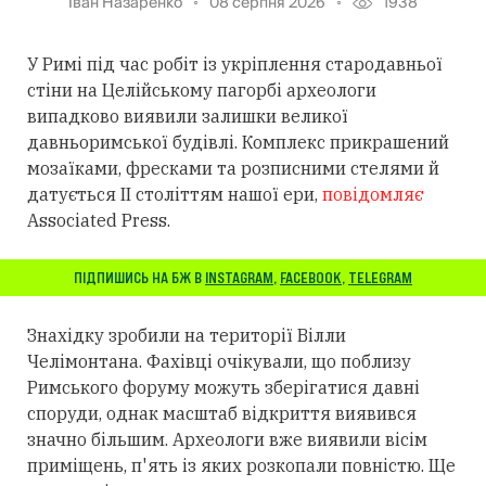
Іван Назаренко
08 серпня 2026
1938
У Римі під час робіт із укріплення стародавньої
стіни на Целійському пагорбі археологи
випадково виявили залишки великої
давньоримської будівлі. Комплекс прикрашений
мозаїками, фресками та розписними стелями й
датується II століттям нашої ери,
повідомляє
Associated Press.
ПІДПИШИСЬ НА БЖ В
INSTAGRAM
,
FACEBOOK
,
TELEGRAM
Знахідку зробили на території Вілли
Челімонтана. Фахівці очікували, що поблизу
Римського форуму можуть зберігатися давні
споруди, однак масштаб відкриття виявився
значно більшим. Археологи вже виявили вісім
приміщень, п'ять із яких розкопали повністю. Ще