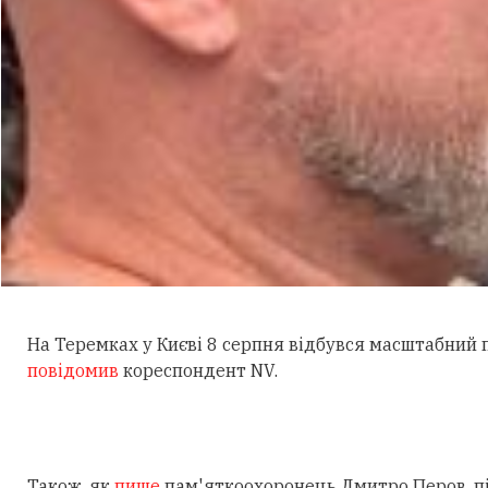
На Теремках у Києві 8 серпня відбувся масштабний
повідомив
кореспондент NV.
Також, як
пише
пам'яткоохоронець Дмитро Перов, під