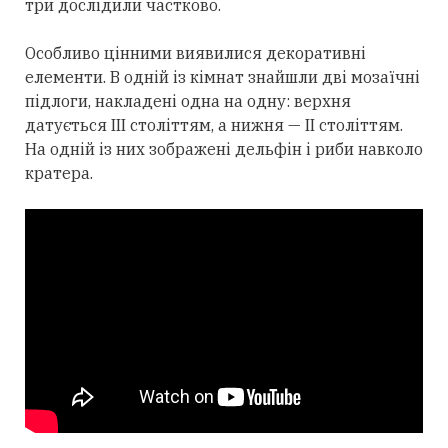
три дослідили частково.
Особливо цінними виявилися декоративні
елементи. В одній із кімнат знайшли дві мозаїчні
підлоги, накладені одна на одну: верхня
датується III століттям, а нижня — II століттям.
На одній із них зображені дельфін і риби навколо
кратера.