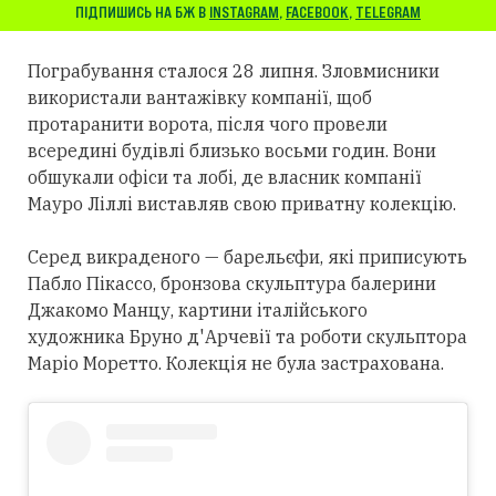
ПІДПИШИСЬ НА БЖ В
INSTAGRAM
,
FACEBOOK
,
TELEGRAM
Пограбування сталося 28 липня. Зловмисники
використали вантажівку компанії, щоб
протаранити ворота, після чого провели
всередині будівлі близько восьми годин. Вони
обшукали офіси та лобі, де власник компанії
Мауро Ліллі виставляв свою приватну колекцію.
Серед викраденого — барельєфи, які приписують
Пабло Пікассо, бронзова скульптура балерини
Джакомо Манцу, картини італійського
художника Бруно д'Арчевії та роботи скульптора
Маріо Моретто. Колекція не була застрахована.