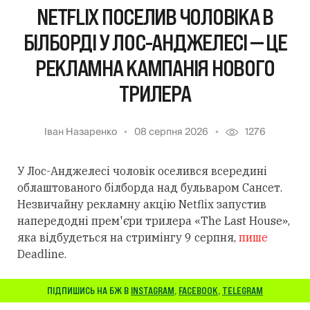
NETFLIX ПОСЕЛИВ ЧОЛОВІКА В
БІЛБОРДІ У ЛОС-АНДЖЕЛЕСІ — ЦЕ
РЕКЛАМНА КАМПАНІЯ НОВОГО
ТРИЛЕРА
Іван Назаренко
08 серпня 2026
1276
У Лос-Анджелесі чоловік оселився всередині
облаштованого білборда над бульваром Сансет.
Незвичайну рекламну акцію Netflix запустив
напередодні прем'єри трилера «The Last House»,
яка відбудеться на стримінгу 9 серпня,
пише
Deadline.
ПІДПИШИСЬ НА БЖ В
INSTAGRAM
,
FACEBOOK
,
TELEGRAM