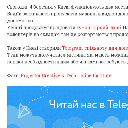
Сьогодні, 4 березня, у Києві функціонують два мост
Водіїв закликають пропускати машини швидкої допо
допомогою.
У місті продовжує працювати
гуманітарний штаб.
На
волонтерів на складах, там де розгортаються продо
Також у Києві створили
Telegram-спільноту для доп
Туди можуть долучатися містяни, які мають можлив
першої необхідності іншим або які самі потребують
Фото:
Projector Creative & Tech Online Institute