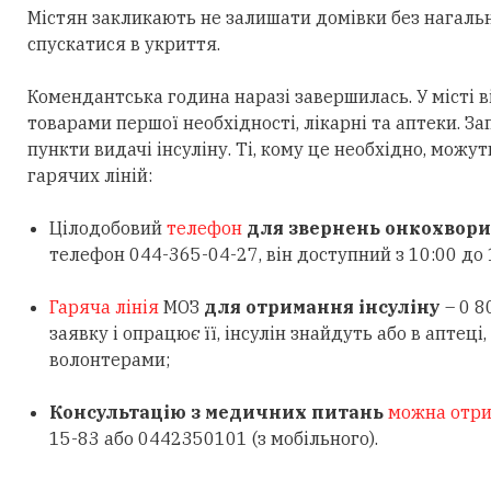
Містян закликають не залишати домівки без нагальн
спускатися в укриття.
Комендантська година наразі завершилась. У місті 
товарами першої необхідності, лікарні та аптеки. За
пункти видачі інсуліну. Ті, кому це необхідно, мож
гарячих ліній:
Цілодобовий
телефон
для звернень онкохвор
телефон 044-365-04-27, він доступний з 10:00 до 
Гаряча лінія
МОЗ
для отримання інсуліну
– 0 8
заявку і опрацює її, інсулін знайдуть або в аптец
волонтерами;
Консультацію з медичних питань
можна отр
15-83 або 0442350101 (з мобільного).