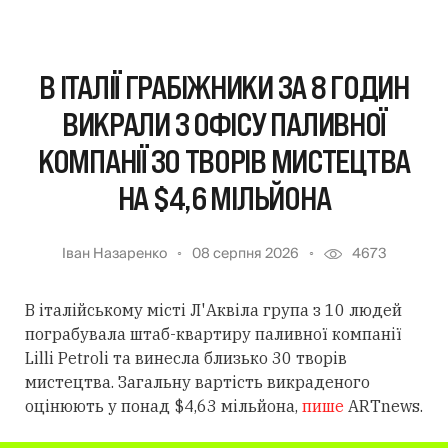
В ІТАЛІЇ ГРАБІЖНИКИ ЗА 8 ГОДИН
ВИКРАЛИ З ОФІСУ ПАЛИВНОЇ
КОМПАНІЇ 30 ТВОРІВ МИСТЕЦТВА
НА $4,6 МІЛЬЙОНА
Іван Назаренко
08 серпня 2026
4673
В італійському місті Л'Аквіла група з 10 людей
пограбувала штаб-квартиру паливної компанії
Lilli Petroli та винесла близько 30 творів
мистецтва. Загальну вартість викраденого
оцінюють у понад $4,63 мільйона,
пише
ARTnews.