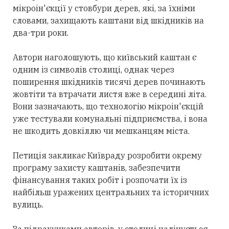
мікроін'єкції у стовбури дерев, які, за їхніми
словами, захищають каштани від шкідників на
два-три роки.
Автори наголошують, що київський каштан є
одним із символів столиці, однак через
поширення шкідників тисячі дерев починають
жовтіти та втрачати листя вже в середині літа.
Вони зазначають, що технологію мікроін'єкцій
уже тестували комунальні підприємства, і вона
не шкодить довкіллю чи мешканцям міста.
Петиція закликає Київраду розробити окрему
програму захисту каштанів, забезпечити
фінансування таких робіт і розпочати їх із
найбільш уражених центральних та історичних
вулиць.