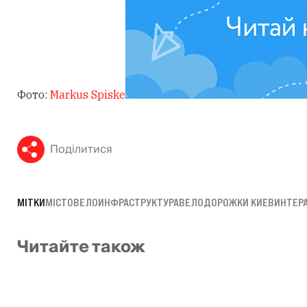
Фото:
Markus Spiske
Поділитися
МІТКИ
МІСТО
ВЕЛОИНФРАСТРУКТУРА
ВЕЛОДОРОЖКИ КИЕВ
ИНТЕР
Читайте також