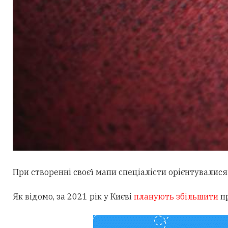
При створенні своєї мапи спеціалісти орієнтувалися
Як відомо, за 2021 рік у Києві
планують збільшити
пр